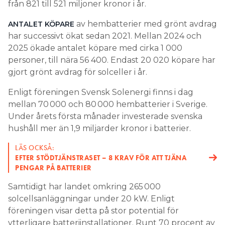
från 821 till 521 miljoner kronor i år.
av hembatterier med grönt avdrag
ANTALET KÖPARE
har successivt ökat sedan 2021. Mellan 2024 och
2025 ökade antalet köpare med cirka 1 000
personer, till nära 56 400. Endast 20 020 köpare har
gjort grönt avdrag för solceller i år.
Enligt föreningen Svensk Solenergi finns i dag
mellan 70 000 och 80 000 hembatterier i Sverige.
Under årets första månader investerade svenska
hushåll mer än 1,9 miljarder kronor i batterier.
LÄS OCKSÅ:
EFTER STÖDTJÄNSTRASET – 8 KRAV FÖR ATT TJÄNA
PENGAR PÅ BATTERIER
Samtidigt har landet omkring 265 000
solcellsanläggningar under 20 kW. Enligt
föreningen visar detta på stor potential för
ytterligare batteriinstallationer. Runt 70 procent av