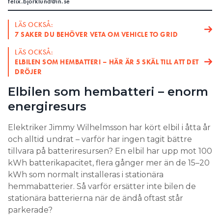
felix.bjorklund@in.se
anordningar som detekterar likström i kretsar och
kan påverka brytare. Dessa frånkopplar kretsen om
LÄS OCKSÅ:
likström större än 6 mA läcker från kretsen.
7 SAKER DU BEHÖVER VETA OM VEHICLE TO GRID
LÄS OCKSÅ:
ELBILEN SOM HEMBATTERI – HÄR ÄR 5 SKÄL TILL ATT DET
DRÖJER
Elbilen som hembatteri – enorm
energiresurs
Elektriker Jimmy Wilhelmsson har kört elbil i åtta år
och alltid undrat – varför har ingen tagit bättre
tillvara på batteriresursen? En elbil har upp mot 100
kWh batterikapacitet, flera gånger mer än de 15–20
kWh som normalt installeras i stationära
hemmabatterier. Så varför ersätter inte bilen de
stationära batterierna när de ändå oftast står
parkerade?