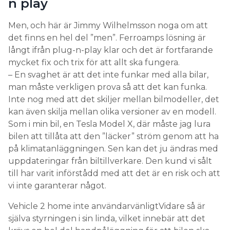
n play
Men, och här är Jimmy Wilhelmsson noga om att
det finns en hel del ”men”. Ferroamps lösning är
långt ifrån plug-n-play klar och det är fortfarande
mycket fix och trix för att allt ska fungera.
– En svaghet är att det inte funkar med alla bilar,
man måste verkligen prova så att det kan funka.
Inte nog med att det skiljer mellan bilmodeller, det
kan även skilja mellan olika versioner av en modell.
Som i min bil, en Tesla Model X, där måste jag lura
bilen att tillåta att den ”läcker” ström genom att ha
på klimatanläggningen. Sen kan det ju ändras med
uppdateringar från biltillverkare. Den kund vi sålt
till har varit införstådd med att det är en risk och att
vi inte garanterar något.
Vehicle 2 home inte användarvänligtVidare så är
själva styrningen i sin linda, vilket innebär att det