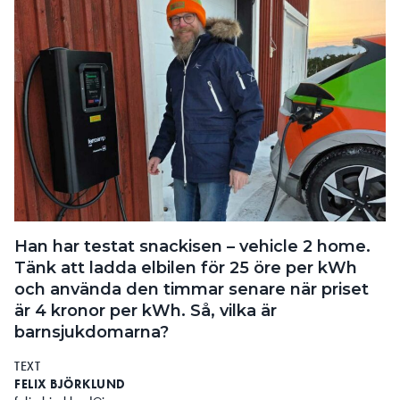
dela på skydd”. Vad är det för
uttag och skydd?
– Det finns enligt produktstandarden möjlighet att
tillverka laddstationer med mer än en
inkopplingspunkt, men där endast en punkt i taget
kan användas. Dessa inkopplingspunkter kan ha
gemensamma skydd, till exempel jordfelsbrytare
och överströmsskydd.
LÄS OCKSÅ:
FEM EXPERTSVAR OM HUR LADDBOXAR INSTALLERAS
Han har testat snackisen – vehicle 2 home.
Fordringarna om DC-felskydd har
Tänk att ladda elbilen för 25 öre per kWh
och använda den timmar senare när priset
uppdaterats, enligt IEC 62955.
är 4 kronor per kWh. Så, vilka är
Vilka är de nya kraven här?
barnsjukdomarna?
– IEC 62955 är en produktstandard för så kallade
TEXT
Residual direct current detecting devices. Det är
FELIX BJÖRKLUND