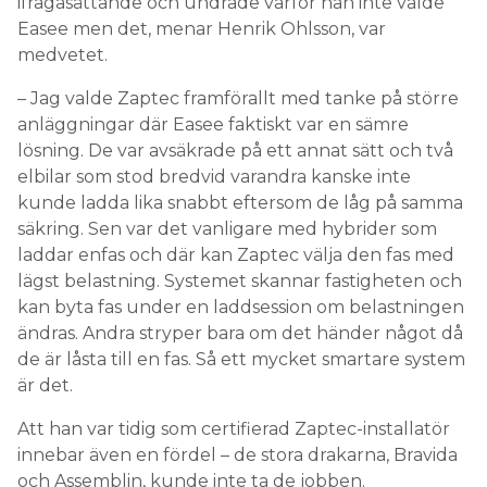
ifrågasättande och undrade varför han inte valde
Easee men det, menar Henrik Ohlsson, var
medvetet.
– Jag valde Zaptec framförallt med tanke på större
anläggningar där Easee faktiskt var en sämre
lösning. De var avsäkrade på ett annat sätt och två
elbilar som stod bredvid varandra kanske inte
kunde ladda lika snabbt eftersom de låg på samma
säkring. Sen var det vanligare med hybrider som
laddar enfas och där kan Zaptec välja den fas med
lägst belastning. Systemet skannar fastigheten och
kan byta fas under en laddsession om belastningen
ändras. Andra stryper bara om det händer något då
de är låsta till en fas. Så ett mycket smartare system
är det.
Att han var tidig som certifierad Zaptec-installatör
innebar även en fördel – de stora drakarna, Bravida
och Assemblin, kunde inte ta de jobben.