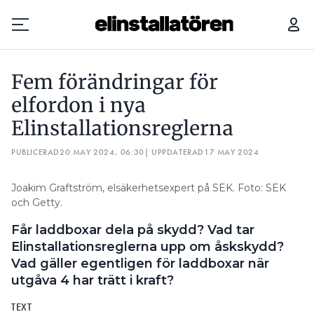
FEM FÖRÄNDRINGAR FÖR ELFORDON I NYA ELINSTALLATIONSREGLERNA
Fem förändringar för
Prenumerera
elfordon i nya
Elinstallationsreglerna
Hantera prenumeration
PUBLICERAD
20 MAY 2024, 06:30
| UPPDATERAD
17 MAY 2024
Lediga jobb
Joakim Graftström, elsäkerhetsexpert på SEK. Foto: SEK
Annonsera
och Getty.
Får laddboxar dela på skydd? Vad tar
Läs E-tidningen
Elinstallationsreglerna upp om åskskydd?
Vad gäller egentligen för laddboxar när
Om tidningen
utgåva 4 har trätt i kraft?
Kontakt
Personuppgifter
TEXT