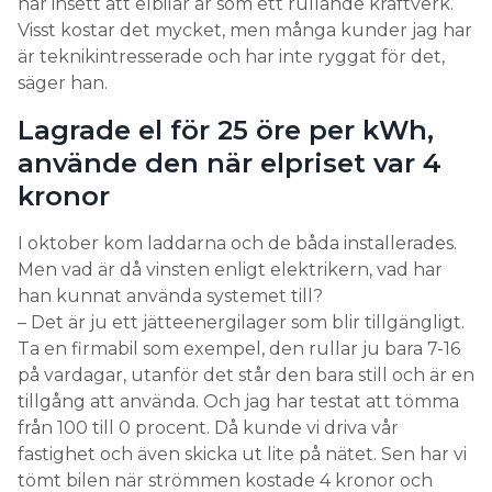
har insett att elbilar är som ett rullande kraftverk.
Visst kostar det mycket, men många kunder jag har
är teknikintresserade och har inte ryggat för det,
säger han.
Lagrade el för 25 öre per kWh,
använde den när elpriset var 4
kronor
I oktober kom laddarna och de båda installerades.
Men vad är då vinsten enligt elektrikern, vad har
han kunnat använda systemet till?
– Det är ju ett jätteenergilager som blir tillgängligt.
Ta en firmabil som exempel, den rullar ju bara 7-16
på vardagar, utanför det står den bara still och är en
tillgång att använda. Och jag har testat att tömma
från 100 till 0 procent. Då kunde vi driva vår
fastighet och även skicka ut lite på nätet. Sen har vi
tömt bilen när strömmen kostade 4 kronor och