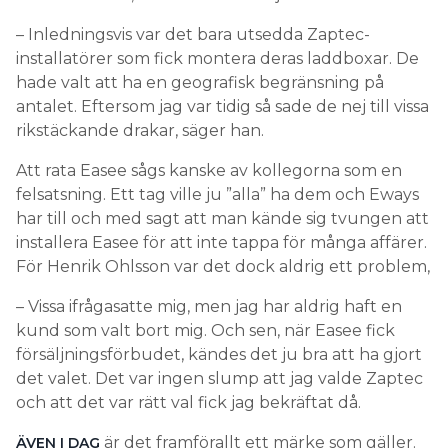
– Inledningsvis var det bara utsedda Zaptec-
installatörer som fick montera deras laddboxar. De
hade valt att ha en geografisk begränsning på
antalet. Eftersom jag var tidig så sade de nej till vissa
rikstäckande drakar, säger han.
Att rata Easee sågs kanske av kollegorna som en
felsatsning. Ett tag ville ju ”alla” ha dem och Eways
har till och med sagt att man kände sig tvungen att
installera Easee för att inte tappa för många affärer.
För Henrik Ohlsson var det dock aldrig ett problem,
– Vissa ifrågasatte mig, men jag har aldrig haft en
kund som valt bort mig. Och sen, när Easee fick
försäljningsförbudet, kändes det ju bra att ha gjort
det valet. Det var ingen slump att jag valde Zaptec
och att det var rätt val fick jag bekräftat då.
är det framförallt ett märke som gäller.
ÄVEN I DAG