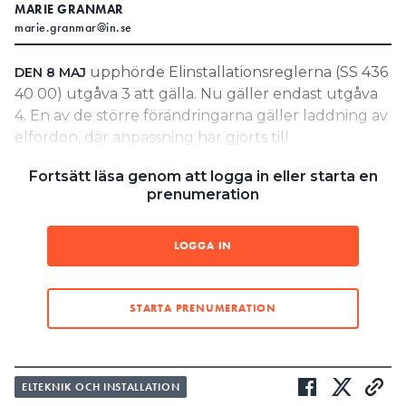
MARIE GRANMAR
Search for:
marie.granmar@in.se
upphörde Elinstallationsreglerna (SS 436
DEN 8 MAJ
40 00) utgåva 3 att gälla. Nu gäller endast utgåva
SEARCH
4. En av de större förändringarna gäller laddning av
elfordon, där anpassning har gjorts till
laddningsstandarden SS-EN IEC 61851-1. Det
Fortsätt läsa genom att logga in eller starta en
betyder bland annat att skydd enligt IPX4 och IK08
prenumeration
krävs.
”Inkopplingspunkter som är
LOGGA IN
tillgängliga för allmänheten ska
skyddas mot transienta
STARTA PRENUMERATION
överspänningar.”
JOAKIM GRAFSTRÖM, SEK
ELTEKNIK OCH INSTALLATION
LÄS OCKSÅ: