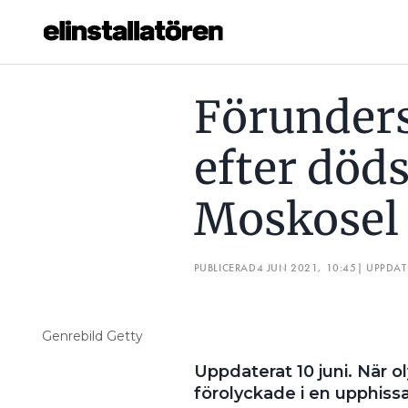
FÖRUNDERSÖKNING INLEDD EFTER DÖDSOLYCKAN I MOS
Förunders
Prenumerera
efter död
Hantera prenumeration
Moskosel
Lediga jobb
Annonsera
PUBLICERAD
4 JUN 2021, 10:45
| UPPDA
Läs E-tidningen
Genrebild Getty
Om tidningen
Uppdaterat 10 juni. När o
Kontakt
förolyckade i en upphiss
Personuppgifter