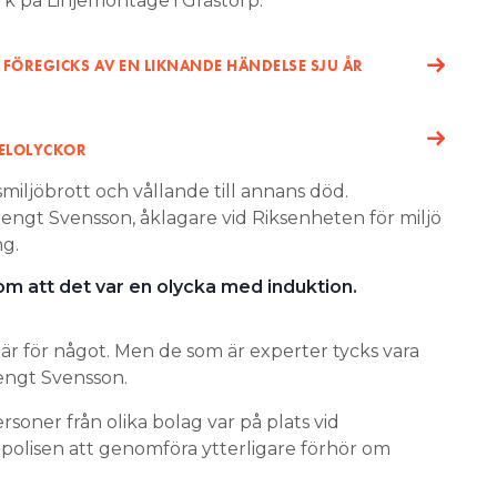
k på Linjemontage i Grästorp.
FÖREGICKS AV EN LIKNANDE HÄNDELSE SJU ÅR
A ELOLYCKOR
iljöbrott och vållande till annans död.
ngt Svensson, åklagare vid Riksenheten för miljö
ng.
 att det var en olycka med induktion.
t är för något. Men de som är experter tycks vara
Bengt Svensson.
soner från olika bolag var på plats vid
r polisen att genomföra ytterligare förhör om