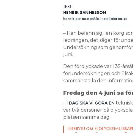
TEXT
Search for:
HENRIK SANNESSON
henrik.sannesson@elinstallatoren.se
– Han befann sig i en korg so
SEARCH
ledningen, det säger förund
undersökning som genomförde
juni.
Den förolyckade var i 35-årså
förundersökningen och Elsäk
sammanställa den informatio
Fredag den 4 juni sa f
teknisk
– I DAG SKA VI GÖRA EN
var två personer på olycksplat
platsen samma dag.
INTERVJU OM ELOLYCKSFALLSRA