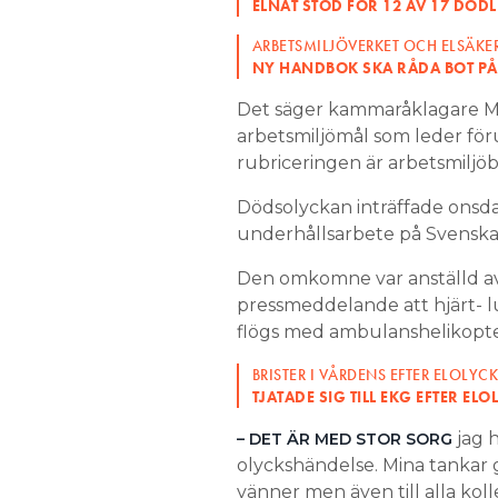
ELNÄT STOD FÖR 12 AV 17 DÖD
ARBETSMILJÖVERKET OCH ELSÄK
NY HANDBOK SKA RÅDA BOT PÅ
Det säger kammaråklagare Mä
arbetsmiljömål som leder för
rubriceringen är arbetsmiljöb
Dödsolyckan inträffade onsdag
underhållsarbete på Svenska k
Den omkomne var anställd av V
pressmeddelande att hjärt- l
flögs med ambulanshelikopter 
BRISTER I VÅRDENS EFTER ELOLYC
TJATADE SIG TILL EKG EFTER EL
jag 
– DET ÄR MED STOR SORG
olyckshändelse. Mina tankar g
vänner men även till alla kol