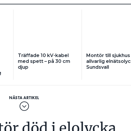
Träffade 10 kV-kabel
Montör till sjukhus
med spett – på 30 cm
allvarlig elnätsolyc
djup
Sundsvall
g
ör död i elolycka