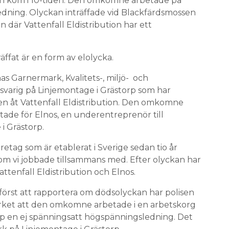
isen kom i 10-tiden. Den omkomne arbetade på
dning. Olyckan inträffade vid Blackfärdsmossen
 där Vattenfall Eldistribution har ett
äffat är en form av elolycka.
as Garnermark, Kvalitets-, miljö- och
svarig på Linjemontage i Grästorp som har
n åt Vattenfall Eldistribution. Den omkomne
de för Elnos, en underentreprenör till
i Grästorp.
öretag som är etablerat i Sverige sedan tio år
som vi jobbade tillsammans med. Efter olyckan har
attenfall Eldistribution och Elnos.
först att rapportera om dödsolyckan har polisen
verket att den omkomne arbetade i en arbetskorg
upp en ej spänningsatt högspänningsledning. Det