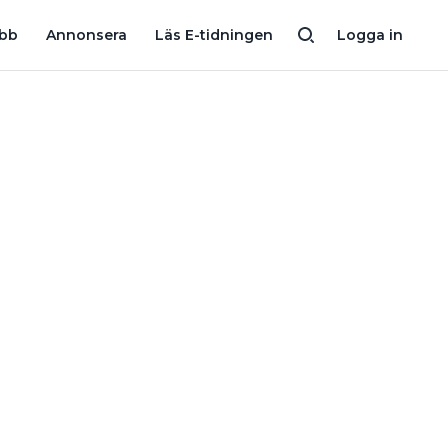
NSKADADES I ELOLYCKA – BLEV KVAR OVANFÖR HÖGSPÄNNINGS
obb
Annonsera
Läs E-tidningen
Logga in