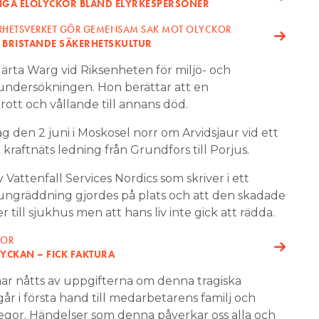
LIGA ELOLYCKOR BLAND ELYRKESPERSONER
ERHETSVERKET GÖR GEMENSAM SAK MOT OLYCKOR
 BRISTANDE SÄKERHETSKULTUR
rta Warg vid Riksenheten för miljö- och
undersökningen. Hon berättar att en
rott och vållande till annans död.
 den 2 juni i Moskosel norr om Arvidsjaur vid ett
raftnäts ledning från Grundfors till Porjus.
attenfall Services Nordics som skriver i ett
ungräddning gjordes på plats och att den skadade
till sjukhus men att hans liv inte gick att rädda.
KOR
OLYCKAN – FICK FAKTURA
har nåtts av uppgifterna om denna tragiska
år i första hand till medarbetarens familj och
legor. Händelser som denna påverkar oss alla och