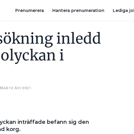
KOSEL
LINJEMONTÖR DÖD I ELOLYCKA MED SKYLIFT
BRÄN
Prenumerera
Hantera prenumeration
Lediga j
ökning inledd
solyckan i
TERAD
10 JUN 2021
lyckan inträffade befann sig den
ad korg.