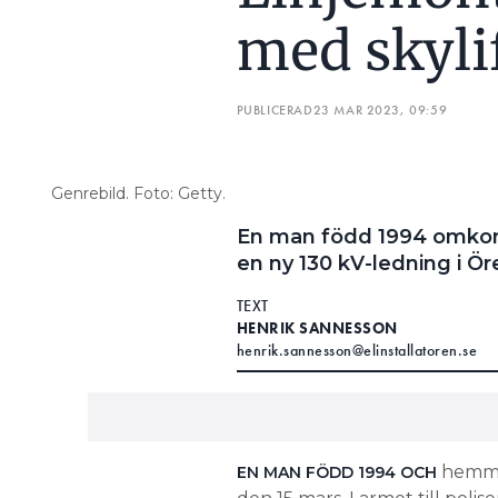
med skyli
PUBLICERAD
23 MAR 2023, 09:59
Genrebild. Foto: Getty.
En man född 1994 omkom f
en ny 130 kV-ledning i Ör
TEXT
HENRIK SANNESSON
henrik.sannesson@elinstallatoren.se
hemmah
EN MAN FÖDD 1994 OCH