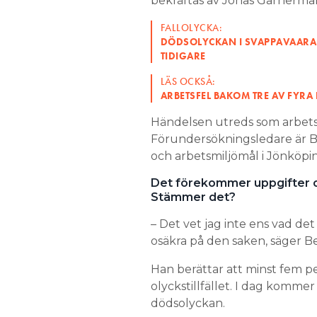
bekräftas av Jonas Garnermar
FALLOLYCKA:
DÖDSOLYCKAN I SVAPPAVAARA 
TIDIGARE
LÄS OCKSÅ:
ARBETSFEL BAKOM TRE AV FYR
Händelsen utreds som arbetsm
Förundersökningsledare är Be
och arbetsmiljömål i Jönköpi
Det förekommer uppgifter om
Stämmer det?
– Det vet jag inte ens vad de
osäkra på den saken, säger 
Han berättar att minst fem per
olyckstillfället. I dag komme
dödsolyckan.