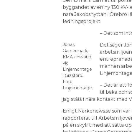
den 15 mars. Larmet till pol
byggandet av en ny 130 kV-le
nära Jakobshyttan i Örebro län
ledningsprojekt.
– Det som intr
Jonas
Det säger Jon
Garnermark,
arbetsmiljöan
KMA-ansvarig
entreprenade
vid
mannen arbeta
Linjemontage
Linjemontage 
i Grästorp.
Foto:
– Det är ett f
Linjemontage.
tillbaka och 
jag stått i nära kontakt med V
Enligt
Närkenews.se
som var 
rapporterat till Arbetsmiljö
på en skylift med att sätta 