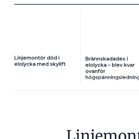
Linjemontör död i
Brännskadades i
elolycka med skylift
elolycka – blev kvar
ovanför
högspänningslednin
Linjemont