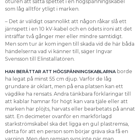
oturen att sätta spettet i en högspänningskabel
som låg alltför ytligt i marken.
– Det är väldigt osannolikt att någon råkar slå ett
järnspett i en 10 kV-kabel och en ödets ironi att det
inträffar två gånger mer eller mindre samtidigt.
Men som tur är kom ingen till skada vid de här båda
händelserna vad vi känner till, säger Ingvar
Svensson till Elinstallatören.
borde
HAN BERÄTTAR ATT HÖGSPÄNNINGSKABLARNA
ha legat på minst 55 cm djup. Varför de låg
grundare är oklart, men på ena platsen kan ett
vägdike ha rensats. Andra tänkbara förklaringar till
att kablar hamnar för högt kan vara tjäle eller att
marken har plöjts, harvats eller bearbetats på annat
sätt. En decimeter ovanför en markförlagd
starkströmskabel ska det ligga en gul plastremsa,
detta för att en person som börjar gräva ska få en
varning. Men den remsan syns inte när man