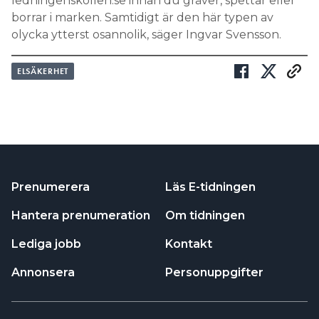
ledningenskollen.se innan du gräver, spettar eller
borrar i marken. Samtidigt är den här typen av
olycka ytterst osannolik, säger Ingvar Svensson.
ELSÄKERHET
Prenumerera
Läs E-tidningen
Hantera prenumeration
Om tidningen
Lediga jobb
Kontakt
Annonsera
Personuppgifter