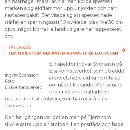
en hästhage i mars i år. När han körde spettet i
marken slog eldflammor upp ur jorden och han
kastades bakåt. Det visade sig att spettet hade
träffat en spänningssatt 10 kV-kabel på cirka 30 cm
djup, något Norra Halland tidigare har rapporterat
om.
LÄS OCKSÅ:
FEM TESTER SOM GER RÄTT DIAGNOS EFTER ELOLYCKAN
Elinspektör Ingvar Svensson på
Elsäkerhetsverket, som utredde
Ingvar Svensson.
ärendet, hade aldrig hört talas
Foto:
om något liknande. Men senare
Elsäkerhetsverket.
under våren inträffade en
nästan identisk elolycka, som han också blev
involverad i.
Den här gången var det en man på Tjörn som
skulle sätta upp en stolpe till en postlåda och hade