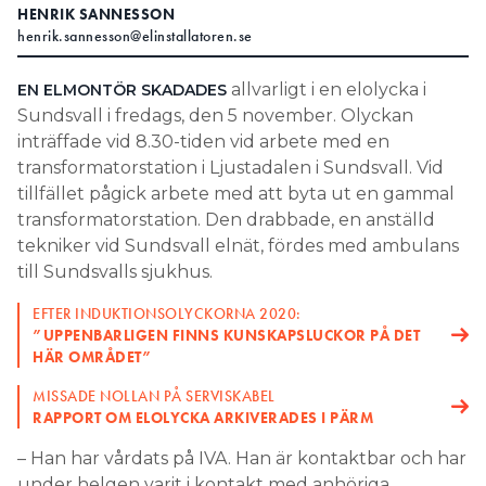
HENRIK SANNESSON
Search for:
henrik.sannesson@elinstallatoren.se
allvarligt i en elolycka i
EN ELMONTÖR SKADADES
Sundsvall i fredags, den 5 november. Olyckan
SEARCH
inträffade vid 8.30-tiden vid arbete med en
transformatorstation i Ljustadalen i Sundsvall. Vid
tillfället pågick arbete med att byta ut en gammal
transformatorstation. Den drabbade, en anställd
tekniker vid Sundsvall elnät, fördes med ambulans
till Sundsvalls sjukhus.
EFTER INDUKTIONSOLYCKORNA 2020:
”UPPENBARLIGEN FINNS KUNSKAPSLUCKOR PÅ DET
HÄR OMRÅDET”
MISSADE NOLLAN PÅ SERVISKABEL
RAPPORT OM ELOLYCKA ARKIVERADES I PÄRM
– Han har vårdats på IVA. Han är kontaktbar och har
under helgen varit i kontakt med anhöriga.