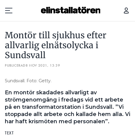
MONTÖR TILL SJUKHUS EFTER ALLVARLIG ELNÄTSOLYCKA I SUNDSVALL
TRÄ
Montör till sjukhus efter
Prenumerera
allvarlig elnätsolycka i
Sundsvall
Hantera prenumeration
PUBLICERAD
8 NOV 2021, 13:39
Lediga jobb
Sundsvall. Foto: Getty.
Annonsera
En montör skadades allvarligt av
Läs E-tidningen
strömgenomgång i fredags vid ett arbete
på en transformatorstation i Sundsvall. ”Vi
stoppade allt arbete och kallade hem alla. Vi
Om tidningen
har haft krismöten med personalen”.
Kontakt
Personuppgifter
TEXT