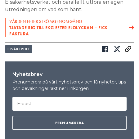
Elsäkerhetsverket och parallellt utföra en egen
utredningen om vad som hänt.
VÅRDEN EFTER STRÖMGENOMGÅNG
TJATADE SIG TILL EKG EFTER ELOLYCKAN – FICK
FAKTURA
ELSÄKERHET
Nyhetsbrev
Prenumerera på vårt nyhetsbrev och få nyheter, tips
och bevakningar rakt ner i inkorgen