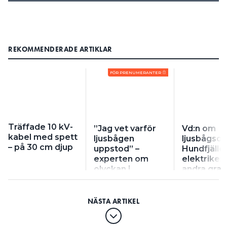
REKOMMENDERADE ARTIKLAR
FÖR PRENUMERANTER
Träffade 10 kV-
”Jag vet varför
Vd:n om
kabel med spett
ljusbågen
ljusbågsol
– på 30 cm djup
uppstod” –
Hundfjälle
experten om
elektriker 
olyckan i
andra gra
Hundfjället
brännskad