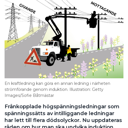
En kraftledning kan göra en annan ledning i närheten
strömförande genom induktion. Illustration: Getty
Images/Sofie Båtmästar
Frånkopplade högspänningsledningar som
spänningssätts av intilliggande ledningar
har lett till flera dödsolyckor. Nu uppdateras
råden om hur man ska undvika induktion.
TEXT
MARIE GRANMAR
marie.granmar@in.se