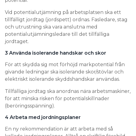
3 Använda isolerande handskar och skor
För att skydda sig mot förhöjd markpotential från
givande ledningar ska isolerande skor/stövlar och
elektriskt isolerande skyddshandskar användas.
Tillfälliga jordtag ska anordnas nära arbetsmaskiner,
för att minska risken för potentialskillnader
(beröringsspänning).
4 Arbeta med jordningsplaner
En ny rekommendation är att arbeta med så
kallade jordningsplaner. Alltså en skriftlig förebild
med numrerade säkerhetsåtgärder, arbetsjordning
och potentialutjämning. Planen tas fram av
arbetsgivaren i samverkan med
elanläggningsansvarig inför arbetet.
Detta är nytt för den svenska elkraftbranschen,
men används redan i flera andra europeiska länder.