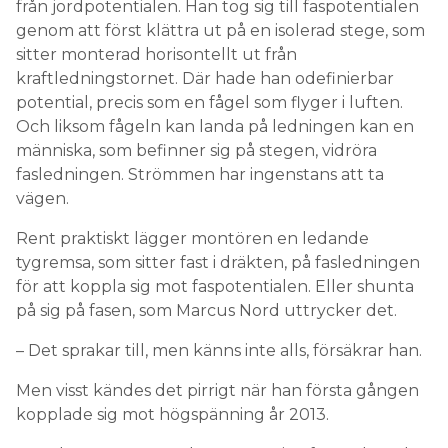
från jordpotentialen. Han tog sig till faspotentialen
genom att först klättra ut på en isolerad stege, som
sitter monterad horisontellt ut från
kraftledningstornet. Där hade han odefinierbar
potential, precis som en fågel som flyger i luften.
Och liksom fågeln kan landa på ledningen kan en
människa, som befinner sig på stegen, vidröra
fasledningen. Strömmen har ingenstans att ta
vägen.
Rent praktiskt lägger montören en ledande
tygremsa, som sitter fast i dräkten, på fasledningen
för att koppla sig mot faspotentialen. Eller shunta
på sig på fasen, som Marcus Nord uttrycker det.
– Det sprakar till, men känns inte alls, försäkrar han.
Men visst kändes det pirrigt när han första gången
kopplade sig mot högspänning år 2013.