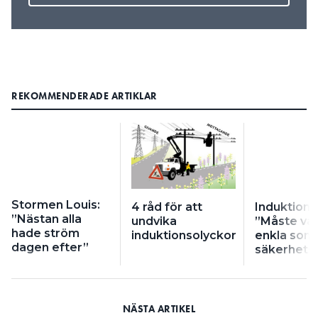
REKOMMENDERADE ARTIKLAR
Stormen Louis:
4 råd för att
Induktions
”Nästan alla
undvika
”Måste var
hade ström
induktionsolyckor
enkla som 
dagen efter”
säkerhets