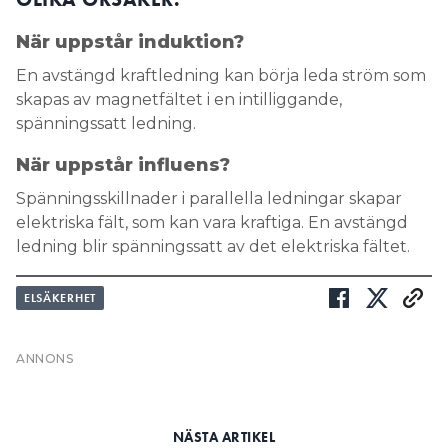
Spänningsskillnader i parallella ledningar skapar
elektriska fält, som kan vara kraftiga. En avstängd
ledning blir spänningssatt av det elektriska fältet.
ELSÄKERHET
Induktionsregler: ”Måste
vara lika enkla som ett
säkerhetsbälte”
PUBLICERAD
13 APR 2023, 09:00