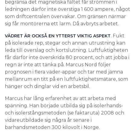
begränsa det magnetiska fältet får strömmen i
ledningen därför inte överstiga 1 600 ampere, något
som driftcentralen övervakar. Om gränsen närmar
sig får montörerna ett larm. Då avbryts arbetet.
. Fukt
VÄDRET ÄR OCKSÅ EN YTTERST VIKTIG ASPEKT
på isolerade rep, stegar och annan utrustning kan
leda till överslag och kortslutning. Luftfuktigheten
får därför inte överskrida 80 procent, och att jobba i
regn är inte att tänka på. Marcus Nord följer
prognosen i flera väder-appar och tar med jämna
mellanrum en titt på en luftfuktighetsmätare, som
hänger och dinglar vid en arbetsbil.
Marcus har lång erfarenhet av att arbeta med
spänning. Han började utbilda sig på isolerhands-
och isolerstångsmetoden (se faktaruta) 2008 och
vidareutbildade sig några år senare i
barhandsmetoden 300 kilovolt i Norge.