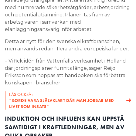
– Vi fick idén från Vattenfalls verksamhet i Holland
där jordningsplaner funnits länge, säger Reijo
Eriksson som hoppas att handboken ska förbättra
kunskapen i branschen.
LÄS OCKSÅ:
”BORDE VARA SJÄLVKLART DÄR MAN JOBBAR MED
LIVET SOM INSATS”
INDUKTION OCH INFLUENS KAN UPPSTÅ
SAMTIDIGT I KRAFTLEDNINGAR, MEN AV
OLIKA ORSAKER.
När uppstår induktion?
En avstängd kraftledning kan börja leda ström som
skapas av magnetfältet i en intilliggande,
spänningssatt ledning.
När uppstår influens?