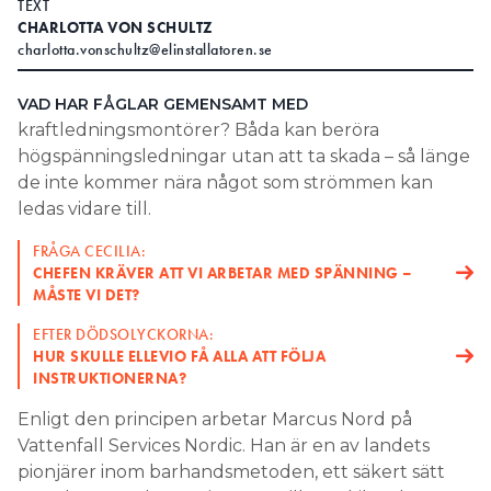
TEXT
CHARLOTTA VON SCHULTZ
Search for:
charlotta.vonschultz@elinstallatoren.se
VAD HAR FÅGLAR GEMENSAMT MED
kraftledningsmontörer? Båda kan beröra
SEARCH
högspänningsledningar utan att ta skada – så länge
de inte kommer nära något som strömmen kan
ledas vidare till.
FRÅGA CECILIA:
CHEFEN KRÄVER ATT VI ARBETAR MED SPÄNNING –
MÅSTE VI DET?
EFTER DÖDSOLYCKORNA:
HUR SKULLE ELLEVIO FÅ ALLA ATT FÖLJA
INSTRUKTIONERNA?
Enligt den principen arbetar Marcus Nord på
Vattenfall Services Nordic. Han är en av landets
pionjärer inom barhandsmetoden, ett säkert sätt