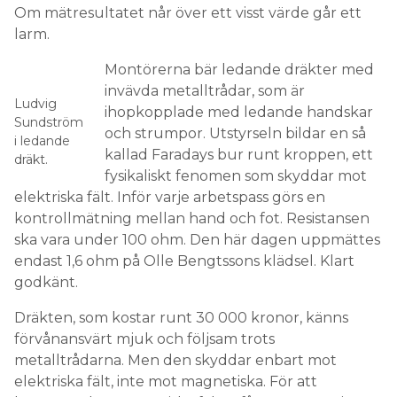
Om mätresultatet når över ett visst värde går ett
larm.
Montörerna bär ledande dräkter med
invävda metalltrådar, som är
Ludvig
ihopkopplade med ledande handskar
Sundström
och strumpor. Utstyrseln bildar en så
i ledande
kallad Faradays bur runt kroppen, ett
dräkt.
fysikaliskt fenomen som skyddar mot
elektriska fält. Inför varje arbetspass görs en
kontrollmätning mellan hand och fot. Resistansen
ska vara under 100 ohm. Den här dagen uppmättes
endast 1,6 ohm på Olle Bengtssons klädsel. Klart
godkänt.
Dräkten, som kostar runt 30 000 kronor, känns
förvånansvärt mjuk och följsam trots
metalltrådarna. Men den skyddar enbart mot
elektriska fält, inte mot magnetiska. För att