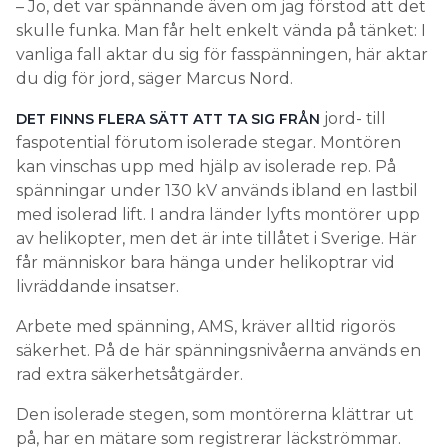
– Jo, det var spännande även om jag förstod att det
skulle funka. Man får helt enkelt vända på tänket: I
vanliga fall aktar du sig för fasspänningen, här aktar
du dig för jord, säger Marcus Nord.
jord- till
DET FINNS FLERA SÄTT ATT TA SIG FRÅN
faspotential förutom isolerade stegar. Montören
kan vinschas upp med hjälp av isolerade rep. På
spänningar under 130 kV används ibland en lastbil
med isolerad lift. I andra länder lyfts montörer upp
av helikopter, men det är inte tillåtet i Sverige. Här
får människor bara hänga under helikoptrar vid
livräddande insatser.
Arbete med spänning, AMS, kräver alltid rigorös
säkerhet. På de här spänningsnivåerna används en
rad extra säkerhetsåtgärder.
Den isolerade stegen, som montörerna klättrar ut
på, har en mätare som registrerar läckströmmar.