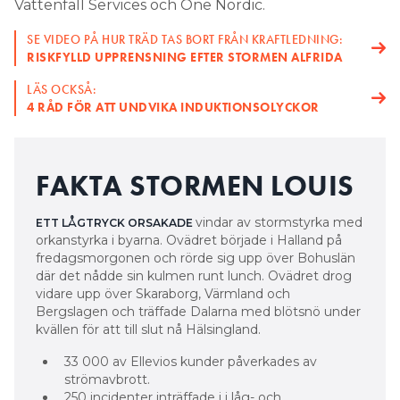
Vattenfall Services och One Nordic.
SE VIDEO PÅ HUR TRÄD TAS BORT FRÅN KRAFTLEDNING:
RISKFYLLD UPPRENSNING EFTER STORMEN ALFRIDA
LÄS OCKSÅ:
4 RÅD FÖR ATT UNDVIKA INDUKTIONSOLYCKOR
FAKTA STORMEN LOUIS
vindar av stormstyrka med
ETT LÅGTRYCK ORSAKADE
orkanstyrka i byarna. Ovädret började i Halland på
fredagsmorgonen och rörde sig upp över Bohuslän
där det nådde sin kulmen runt lunch. Ovädret drog
vidare upp över Skaraborg, Värmland och
Bergslagen och träffade Dalarna med blötsnö under
kvällen för att till slut nå Hälsingland.
33 000 av Ellevios kunder påverkades av
strömavbrott.
250 incidenter inträffade i i låg- och