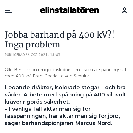
STORMEN LOUIS: ”NÄSTAN ALLA HADE STRÖM DAGEN EFTER”
4 R
Jobba barhand på 400 kV?!
Prenumerera
Inga problem
PUBLICERAD
Hantera prenumeration
26 OCT 2021, 13:45
Lediga jobb
Olle Bengtsson rengör fasledningen - som är spänningssatt
med 400 kV. Foto: Charlotta von Schultz
Annonsera
Ledande dräkter, isolerade stegar – och bra
väder. Arbete med spänning på 400 kilovolt
Läs E-tidningen
kräver rigorös säkerhet.
– I vanliga fall aktar man sig för
fasspänningen, här aktar man sig för jord,
Om tidningen
säger barhandspionjären Marcus Nord.
Kontakt
Personuppgifter