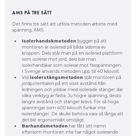
AMS PÅ TRE SÄTT
Det finns tre sätt att utföra metoden arbete med
spänning, AMS.
Isolerhandskmetoden
bygger på att
montören är isolerad på båda sidorna av
kroppen. Dels står man på en isolerad plattform
som isolerar mot jord, dels bär man
isolerhandskar som isolerar mot fasspänningen.
I Sverige används metoden upp till 40 kilovolt.
Vid
isolerstångsmetoden
står montören på
jordpotentialen på ett visst avstånd från
ledningen och jobbar med isolerade stänger där
olika verktyg är fästa. Ju högre spänning, desto
längre avstånd och stänger krävs. För så höga
spänningar som 400 kilovolt funkar inte
isolerstänger. De skulle behöva vara så långa att
det blir ergonomiskt omöjligt.
Barhandsmetoden
har fått sitt namn
eftersom montören inte har något isolerande