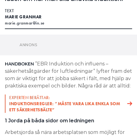
”EBR Induktion och influens –
HANDBOKEN
säkerhetsåtgärder för luftledningar” lyfter fram det
som är viktigt för att jobba säkert i fält, med hjälp av
praktiska exempel och bilder. Några råd är att alltid:
EXPERTEN BERÄTTAR:
INDUKTIONSREGLER: ”MÅSTE VARA LIKA ENKLA SOM
ETT SÄKERHETSBÄLTE”
1 Jorda på båda sidor om ledningen
Arbetsjorda så nära arbetsplatsen som möjligt för
att minimera den inducerade spänningen.
Arbetsjordning ska först anslutas till ett jordtag och
därefter till de ledare som ska kortslutas och jordas.
Jordtaget ska vara uppmätt, godkänt och
dokumenterat och ha tillräckligt låg
övergångsresistans. På så vis frånkopplas