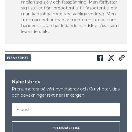
mellan sig själv och fasspänning. Man förflyttar
sig i stället från jordpotential till faspotential där
man kan jobba med sina vanliga verktyg. Men
trots namnet är man är montören inte bar om
händerna, utan bär ledande handskar såväl som
ledande dräkt.
ELSÄKERHET
Nyhetsbrev
Prenumerera på vårt nyhetsbrev och få nyheter, tips
och bevakningar rakt ner i inkorgen