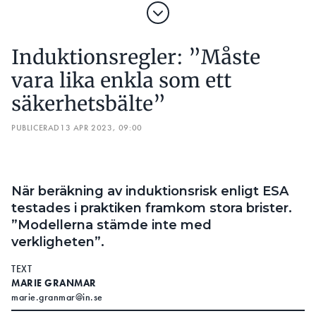
När beräkning av induktionsrisk enligt ESA
testades i praktiken framkom stora brister.
”Modellerna stämde inte med
verkligheten”.
TEXT
MARIE GRANMAR
marie.granmar@in.se
olyckor har inträffat under
FLERA ALLVARLIGA
senare år vid arbete med kraftledningar. I mitten av
mars avled en man i Örebro län när han jobbade
med en ledning för 130 000 volt. I skrivande stund
är inte olycksorsaken fastställd.
I flera av fallen misstänks orsaken ha varit induktion.
En avstängd kraftledning börjar då leda ström som