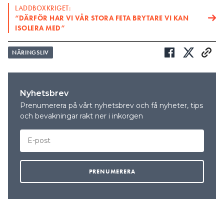
LADDBOXKRIGET:
“DÄRFÖR HAR VI VÅR STORA FETA BRYTARE VI KAN
ISOLERA MED”
NÄRINGSLIV
Nyhetsbrev
Prenumerera på vårt nyhetsbrev och få nyheter, tips
och bevakningar rakt ner i inkorgen