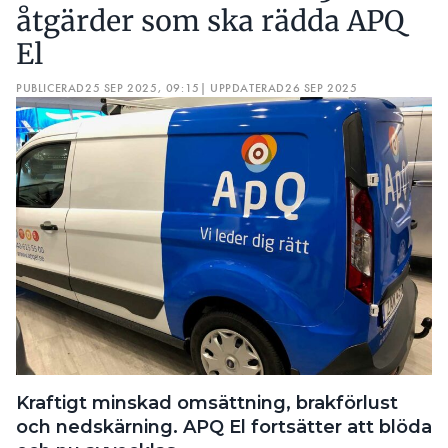
åtgärder som ska rädda APQ
El
PUBLICERAD
25 SEP 2025, 09:15
| UPPDATERAD
26 SEP 2025
Kraftigt minskad omsättning, brakförlust
och nedskärning. APQ El fortsätter att blöda