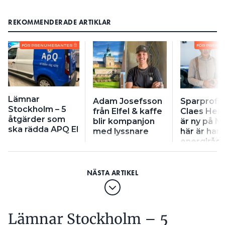
REKOMMENDERADE ARTIKLAR
FÖR PRENUMERANTER
FÖR PRENU
Lämnar
Adam Josefsson
Sparprofil
Stockholm – 5
från Elfel & kaffe
Claes He
åtgärder som
blir kompanjon
är ny på Ni
ska rädda APQ El
med lyssnare
här är han
energiråd 
plånboken
Lämnar Stockholm – 5