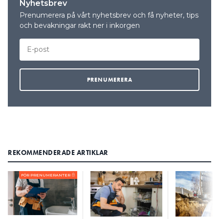
Nyhetsbrev
att hitta något fel. Kunden menade att felet inte
Prenumerera på vårt nyhetsbrev och få nyheter, tips
låg i termostaten, utan under golvet och att
och bevakningar rakt ner i inkorgen
företaget orsakade en kortslutning i samband med
läggningen av golvvärmen. Men företaget menade
att kunden hade gått emot deras instruktioner och
vridit på termostaten en vecka efter installationen,
när hon blev instruerad att inte göra det på fyra
veckor. Kunden påstod dock att endast elektrikern
hade rört termostaten.
Företaget menade också att kunden hade köpt
golvvärmen själv och att de utfört installationen
enligt tillverkarens anvisningar. Elektrikerns
REKOMMENDERADE ARTIKLAR
mätningar visade att allt var korrekt och efter
återbesöket kunde han inte hitta några fel.
FÖR PRENUMERANTER
för
MEN KUNDEN TOG ÄVEN IN ETT ANNAT FÖRETAG
att besikta golvvärmen. Efter besiktningen
upptäckte det andra företaget att termostaten