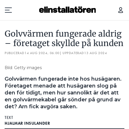
GOLVVÄRMEN FUNGERADE ALDRIG – FÖRETAGET SKYLLDE PÅ KUNDEN
Golvvärmen fungerade aldrig
Prenumerera
– företaget skyllde på kunden
PUBLICERAD
Hantera prenumeration
14 AUG 2024, 06:00
| UPPDATERAD
13 AUG 2024
Lediga jobb
Bild: Getty images
Golvvärmen fungerade inte hos husägaren.
Annonsera
Företaget menade att husägaren slog på
den för tidigt, men hur sannolikt är det att
Läs E-tidningen
en golvvärmekabel går sönder på grund av
det? Arn fick avgöra saken.
Om tidningen
TEXT
Kontakt
HJALMAR INSULANDER
Personuppgifter