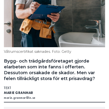
installation. Därför rekommenderar Arn att
företaget ska åtgärda felet med golvvärmen utan
kostnad.
Våtrumscertifikat saknades. Foto: Getty
Bygg- och trädgårdsföretaget gjorde
elarbeten som inte fanns i offerten.
Dessutom orsakade de skador. Men var
felen tillräckligt stora för ett prisavdrag?
TEXT
MARIE GRANMAR
marie.granmar@in.se