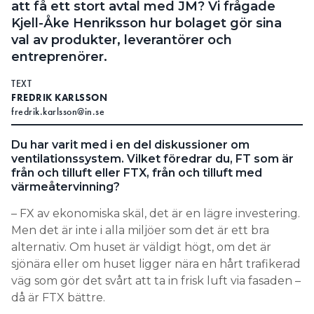
att få ett stort avtal med JM? Vi frågade
Search for:
Kjell-Åke Henriksson hur bolaget gör sina
val av produkter, leverantörer och
entreprenörer.
TEXT
SEARCH
FREDRIK KARLSSON
fredrik.karlsson@in.se
Du har varit med i en del diskussioner om
ventilationssystem. Vilket föredrar du, FT som är
från och tilluft eller FTX, från och tilluft med
värmeåtervinning?
– FX av ekonomiska skäl, det är en lägre investering.
Men det är inte i alla miljöer som det är ett bra
alternativ. Om huset är väldigt högt, om det är
sjönära eller om huset ligger nära en hårt trafikerad
väg som gör det svårt att ta in frisk luft via fasaden –
då är FTX bättre.