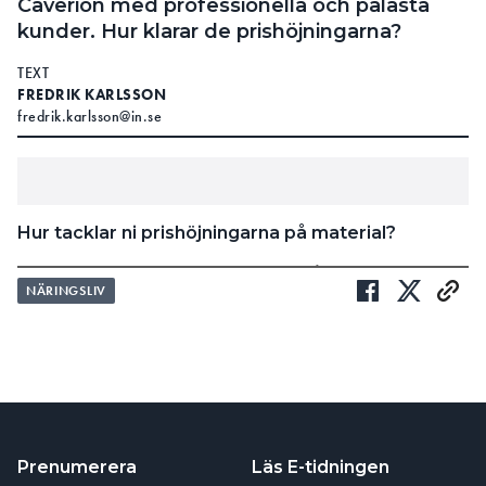
Caverion med professionella och pålästa
kunder. Hur klarar de prishöjningarna?
TEXT
FREDRIK KARLSSON
fredrik.karlsson@in.se
Hur tacklar ni prishöjningarna på material?
– Genom att vara faktabaserade, pålästa och
NÄRINGSLIV
professionella. Vi jobbar långsiktigt och i nära dialog
med våra kunder som också är professionella och
pålästa. De kräver transparens och spårbarhet. Det
gör att vi jobbar faktabaserat i nära dialog med våra
leverantörer för att veta att prishöjningarna är
skäliga. I vissa fall kan vi erbjuda alternativa
produkter.
Prenumerera
Läs E-tidningen