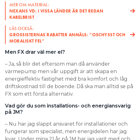
MER OM MATERIAL:
NEXANS VD: I VISSA LÄNDER ÄR DET REDAN
KABELBRIST
LÄS OCKSÅ:
GROSSISTERNAS RABATTER ANMÄLS: ”OSCHYSST OCH
MORALISKT FEL”
Men FX drar väl mer el?
– Ja, så blir det eftersom man då använder
värmepump men vår uppgift är att skapa en
energieffektiv fastighet med bra komfort och låg
driftskostnad till de boende. Då ska man alltid se på
FX som ett första alternativ.
Vad gör du som installations- och energiansvarig
på JM?
– Nu har jag släppt ansvaret för installationer och
fungerar som specialist, men energidelen har jag
kvar. Under mina 21 år på JM har jag varit med och