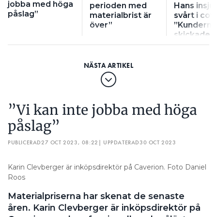
jobba med höga
perioden med
Hans insj
påslag”
materialbrist är
svårt i cov
över”
”Kunderna
skickade
blommor”
”Vi kan inte jobba med höga
påslag”
PUBLICERAD
27 OCT 2023, 08:22
| UPPDATERAD
30 OCT 2023
Karin Clevberger är inköpsdirektör på Caverion. Foto Daniel
Roos
Materialpriserna har skenat de senaste
åren. Karin Clevberger är inköpsdirektör på