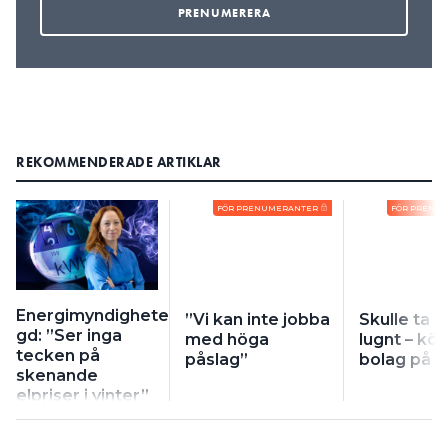
REKOMMENDERADE ARTIKLAR
FÖR PRENUMERANTER
FÖR PRENU
Energimyndighetens
”Vi kan inte jobba
Skulle ta d
gd: ”Ser inga
med höga
lugnt – kö
tecken på
påslag”
bolag på t
skenande
elpriser i vinter”