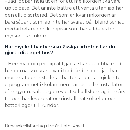
– Jag jobbar hela tiden för att mejlkorgen ska vara
up to date. Det är inte bättre att vänta utan jag har
den alltid sorterad. Det som är kvar i inkorgen är
bara sådant som jag inte har svarat på. Ibland ser jag
medarbetare och kompisar som har alldeles för
mycket i sin inkorg.
Hur mycket hantverksmässiga arbeten har du
gjort i ditt eget hus?
– Hemma gör i princip allt, jag älskar att jobba med
händerna, snickrar, fixar i trädgården och jag har
monterat och installerat batterilager. Jag gick inte
elprogrammet i skolan men har läst till elinstallatör
eftergymnasialt. Jag drev ett solcellsföretag i tre års
tid och har levererat och installerat solceller och
batterilager till kunder.
Drev solcellsföretag i tre år. Foto: Privat