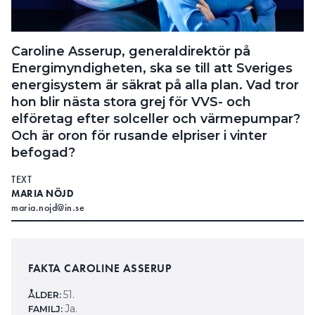
Caroline Asserup, generaldirektör på
Energimyndigheten, ska se till att Sveriges
energisystem är säkrat på alla plan. Vad tror
hon blir nästa stora grej för VVS- och
elföretag efter solceller och värmepumpar?
Och är oron för rusande elpriser i vinter
befogad?
TEXT
MARIA NÖJD
maria.nojd@in.se
FAKTA CAROLINE ASSERUP
51.
ÅLDER:
Ja.
FAMILJ: