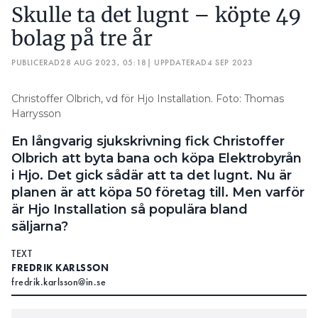
CHEFREDAKTÖREN HAR OCKSÅ MÖTT BRAVIDAS
Skulle ta det lugnt – köpte 49
INKÖPSCHEF
bolag på tre år
”HOPPAS VÄRSTA PERIODEN MED MATERIALBRIST ÄR
ÖVER”
PUBLICERAD
28 AUG 2023, 05:18
| UPPDATERAD
4 SEP 2023
Hur jobbar ni med inköp?
– Caverion har gjort en förflyttning i värdekedjan. Vi
Christoffer Olbrich, vd för Hjo Installation. Foto: Thomas
Harrysson
levererar i dag över hela livscykeln som också
innefattar digital infrastruktur, och att ge råd om
En långvarig sjukskrivning fick Christoffer
hur man exempelvis minskar energibehovet.
Olbrich att byta bana och köpa Elektrobyrån
Inköpsfrågan är bred, en stor del av vår volym
i Hjo. Det gick sådär att ta det lugnt. Nu är
ligger i våra tjänster – därför är de krav vi ställer
planen är att köpa 50 företag till. Men varför
viktiga. Då är inte enbart pris viktigt utan även
är Hjo Installation så populära bland
hållbarhet och kvalitet. Vi skapar goda
säljarna?
leverantörssamarbeten för att lyckas.
TEXT
Vad är de största utmaningarna?
FREDRIK KARLSSON
fredrik.karlsson@in.se
– Främst en osäker omvärld. För hållbara inköp
krävs spårbarhet och transparens, vilket ställer