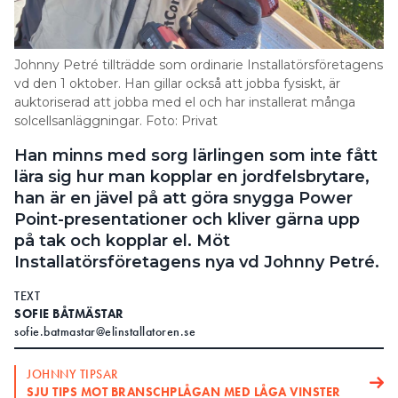
Search for:
Johnny Petré tillträdde som ordinarie Installatörsföretagens
vd den 1 oktober. Han gillar också att jobba fysiskt, är
auktoriserad att jobba med el och har installerat många
SEARCH
solcellsanläggningar. Foto: Privat
Han minns med sorg lärlingen som inte fått
lära sig hur man kopplar en jordfelsbrytare,
han är en jävel på att göra snygga Power
Point-presentationer och kliver gärna upp
på tak och kopplar el. Möt
Installatörsföretagens nya vd Johnny Petré.
TEXT
SOFIE BÅTMÄSTAR
sofie.batmastar@elinstallatoren.se
JOHNNY TIPSAR
SJU TIPS MOT BRANSCHPLÅGAN MED LÅGA VINSTER