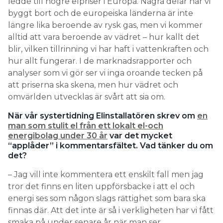
ledde till högre elpriser i Europa. Några delar har vi
byggt bort och de europeiska länderna är inte
längre lika beroende av rysk gas, men vi kommer
alltid att vara beroende av vädret – hur kallt det
blir, vilken tillrinning vi har haft i vattenkraften och
hur allt fungerar. I de marknadsrapporter och
analyser som vi gör ser vi inga oroande tecken på
att priserna ska skena, men hur vädret och
omvärlden utvecklas är svårt att sia om.
När vår systertidning Elinstallatören skrev om
en
man som stulit el från ett lokalt el-och
energibolag under 30 år
var det mycket
“applåder” i kommentarsfältet. Vad tänker du om
det?
– Jag vill inte kommentera ett enskilt fall men jag
tror det finns en liten uppförsbacke i att el och
energi ses som någon slags rättighet som bara ska
finnas där. Att det inte är så i verkligheten har vi fått
smaka på under senare år när man ser