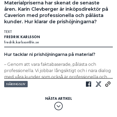
Materialpriserna har skenat de senaste
åren. Karin Clevberger är inköpsdirektör på
Caverion med professionella och pålästa
kunder. Hur klarar de prishöjningarna?
TEXT
FREDRIK KARLSSON
fredrik.karlsson@in.se
Hur tacklar ni prishöjningarna på material?
– Genom att vara faktabaserade, pålästa och
professionella. Vi jobbar långsiktigt och i nära dialog
med våra kunder som också är professionella och
pålästa. De kräver transparens och spårbarhet. Det
NÄRINGSLIV
gör att vi jobbar faktabaserat i nära dialog med våra
leverantörer för att veta att prishöjningarna är
skäliga. I vissa fall kan vi erbjuda alternativa
produkter.