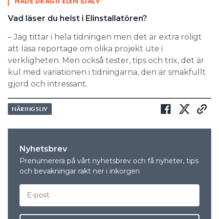
HADE DRAGIT ELEN SJÄLV”
Vad läser du helst i Elinstallatören?
– Jag tittar i hela tidningen men det är extra roligt
att läsa reportage om olika projekt ute i
verkligheten. Men också tester, tips och trix, det är
kul med variationen i tidningarna, den är smakfullt
gjord och intressant.
NÄRINGSLIV
Nyhetsbrev
Prenumerera på vårt nyhetsbrev och få nyheter, tips
och bevakningar rakt ner i inkorgen