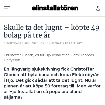
SKULLE TA DET LUGNT – KÖPTE 49 BOLAG PÅ TRE ÅR
Skulle ta det lugnt – köpte 49
Prenumerera
bolag på tre år
PUBLICERAD
Hantera prenumeration
28 AUG 2023, 05:18
| UPPDATERAD
4 SEP 2023
Lediga jobb
Christoffer Olbrich, vd för Hjo Installation. Foto: Thomas
Harrysson
Annonsera
En långvarig sjukskrivning fick Christoffer
Olbrich att byta bana och köpa Elektrobyrån
Läs E-tidningen
i Hjo. Det gick sådär att ta det lugnt. Nu är
planen är att köpa 50 företag till. Men varför
är Hjo Installation så populära bland
Om tidningen
säljarna?
Kontakt
Personuppgifter