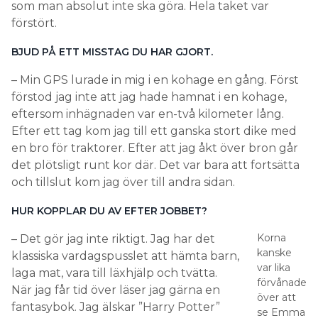
som man absolut inte ska göra. Hela taket var
förstört.
BJUD PÅ ETT MISSTAG DU HAR GJORT.
– Min GPS lurade in mig i en kohage en gång. Först
förstod jag inte att jag hade hamnat i en kohage,
eftersom inhägnaden var en-två kilometer lång.
Efter ett tag kom jag till ett ganska stort dike med
en bro för traktorer. Efter att jag åkt över bron går
det plötsligt runt kor där. Det var bara att fortsätta
och tillslut kom jag över till andra sidan.
HUR KOPPLAR DU AV EFTER JOBBET?
Korna
– Det gör jag inte riktigt. Jag har det
kanske
klassiska vardagspusslet att hämta barn,
var lika
laga mat, vara till läxhjälp och tvätta.
förvånade
När jag får tid över läser jag gärna en
över att
fantasybok. Jag älskar ”Harry Potter”
se Emma