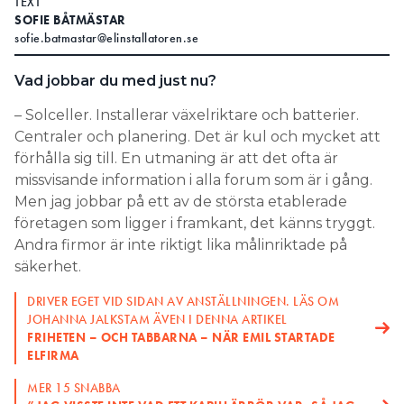
TEXT
SOFIE BÅTMÄSTAR
Search for:
sofie.batmastar@elinstallatoren.se
Vad jobbar du med just nu?
SEARCH
– Solceller. Installerar växelriktare och batterier.
Centraler och planering. Det är kul och mycket att
förhålla sig till. En utmaning är att det ofta är
missvisande information i alla forum som är i gång.
Men jag jobbar på ett av de största etablerade
företagen som ligger i framkant, det känns tryggt.
Andra firmor är inte riktigt lika målinriktade på
säkerhet.
DRIVER EGET VID SIDAN AV ANSTÄLLNINGEN. LÄS OM
JOHANNA JALKSTAM ÄVEN I DENNA ARTIKEL
FRIHETEN – OCH TABBARNA – NÄR EMIL STARTADE
ELFIRMA
MER 15 SNABBA