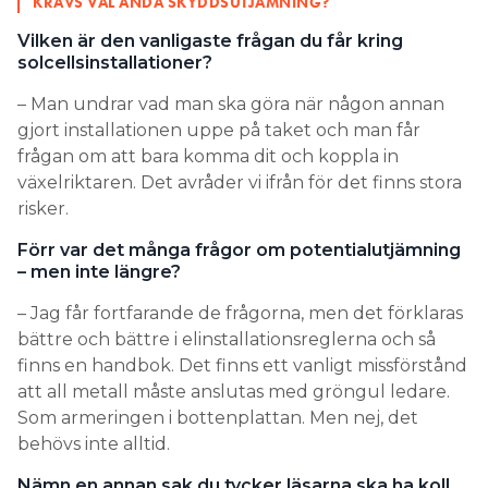
KRÄVS VÄL ÄNDÅ SKYDDSUTJÄMNING?
Vilken är den vanligaste frågan du får kring
solcellsinstallationer?
– Man undrar vad man ska göra när någon annan
gjort installationen uppe på taket och man får
frågan om att bara komma dit och koppla in
växelriktaren. Det avråder vi ifrån för det finns stora
risker.
Förr var det många frågor om potentialutjämning
– men inte längre?
– Jag får fortfarande de frågorna, men det förklaras
bättre och bättre i elinstallationsreglerna och så
finns en handbok. Det finns ett vanligt missförstånd
att all metall måste anslutas med gröngul ledare.
Som armeringen i bottenplattan. Men nej, det
behövs inte alltid.
Nämn en annan sak du tycker läsarna ska ha koll