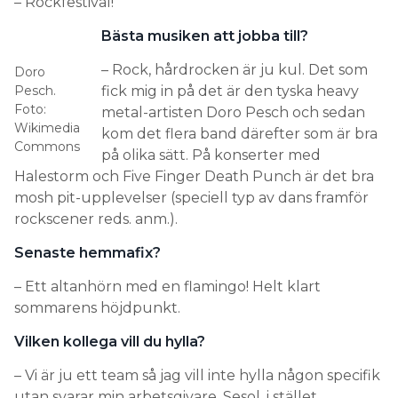
– Rockfestival!
Bästa musiken att jobba till?
– Rock, hårdrocken är ju kul. Det som
Doro
Pesch.
fick mig in på det är den tyska heavy
Foto:
metal-artisten Doro Pesch och sedan
Wikimedia
kom det flera band därefter som är bra
Commons
på olika sätt. På konserter med
Halestorm och Five Finger Death Punch är det bra
mosh pit-upplevelser (speciell typ av dans framför
rockscener reds. anm.).
Senaste hemmafix?
– Ett altanhörn med en flamingo! Helt klart
sommarens höjdpunkt.
Vilken kollega vill du hylla?
– Vi är ju ett team så jag vill inte hylla någon specifik
utan svarar min arbetsgivare, Sesol, i stället.