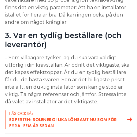
växelriktare med 50 procent grön teknik-avdrag
finns det en viktig parameter: Att ha en installatör
istället för flera är bra. Då kan ingen peka på den
andre om något krånglar.
3. Var en tydlig beställare (och
leverantör)
– Som villaägare tycker jag du ska vara väldigt
utförlig i din kravställan. Är ödrift det viktigaste, ska
det kapas effekttoppar. Är du en tydlig beställare
får du de bästa svaren. Sen är det billigaste priset
inte allt, en duktig installatör som kan ge stöd är
viktig. Ta några referenser och jämför. Stressa inte
då valet av installatör är det viktigaste.
LÄS OCKSÅ:
EXPERTEN: SOLENERGI LIKA LÖNSAMT NU SOM FÖR
FYRA–FEM ÅR SEDAN