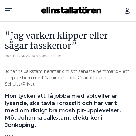
”JAG VARKEN KLIPPER ELLER SÅGAR FASSKENOR”
”Jag varken klipper eller
Prenumerera
sågar fasskenor”
PUBLICERAD
Hantera prenumeration
26 JUN 2023, 08:12
Lediga jobb
Johanna Jalkstam berättar om sitt senaste hemmafix – ett
uteplatshörn med flamingo! Foto: Charlotta von
Schultz/Privat
Annonsera
Hon tycker att få jobba med solceller är
Läs E-tidningen
lysande, ska tävla i crossfit och har varit
med om riktigt bra mosh pit-upplevelser.
Möt Johanna Jalkstam, elektriker i
Om tidningen
Jönköping.
Kontakt
Personuppgifter