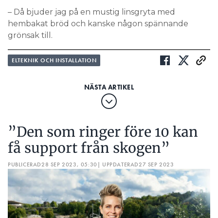
– Då bjuder jag på en mustig linsgryta med
hembakat bröd och kanske någon spännande
grönsak till.
ELTEKNIK OCH INSTALLATION
”Den som ringer före 10 kan
få support från skogen”
PUBLICERAD
28 SEP 2023, 05:30
| UPPDATERAD
27 SEP 2023