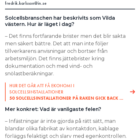
fredrik.karlsson@in.se
Solcellsbranschen har beskrivits som Vilda
västern. Hur är läget i dag?
– Det finns fortfarande brister men det blir sakta
men säkert bättre. Det att man inte följer
tillverkarens anvisningar och bortser från
arbetsmiljön. Det finns jättebrister kring
dokumentation och med vind- och
snölastberäkningar.
HUR DET GÅR ATT FÅ EKONOMI I
SOLCELLSINSTALLATIONER
50 SOLCELLSINSTALLATIONER PÅ RAKEN GICK BACK …
Mer konkret: Vad är vanligaste felen?
– Infästningar är inte gjorda på rätt sätt, man
blandar olika fabrikat av kontaktdon, kablage
förläggs felaktigt och slarv med egenkontrollen.