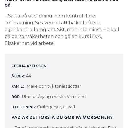
på.
– Satsa på utbildning inom kontroll före
idrifttagning. Se även till att ha koll på ert
egenkontrollprogram. Sist, men inte minst. Ha koll
på personsäkerheten och gå en kurs i EvA,
Elsäkerhet vid arbete.
CECILIA AXELSSON
: 44
ÅLDER
: Make och två tonårsdöttrar
FAMILJ
: Utanför Årjäng i västra Värmland
BOR
: Civilingenjör, elkraft
UTBILDNING
VAD ÄR DET FÖRSTA DU GÖR PÅ MORGONEN?
– Tar på vandringskängorna och går ut i skogen. Eller