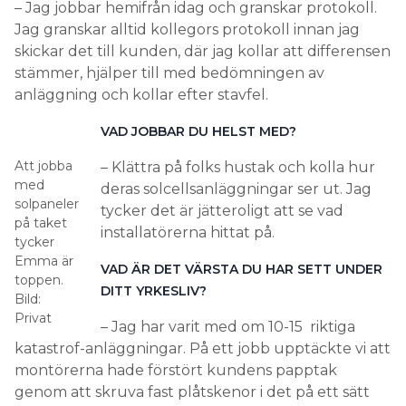
– Jag jobbar hemifrån idag och granskar protokoll.
Jag granskar alltid kollegors protokoll innan jag
skickar det till kunden, där jag kollar att differensen
stämmer, hjälper till med bedömningen av
anläggning och kollar efter stavfel.
VAD JOBBAR DU HELST MED?
Att jobba
– Klättra på folks hustak och kolla hur
med
deras solcellsanläggningar ser ut. Jag
solpaneler
tycker det är jätteroligt att se vad
på taket
installatörerna hittat på.
tycker
Emma är
VAD ÄR DET VÄRSTA DU HAR SETT UNDER
toppen.
DITT YRKESLIV?
Bild:
Privat
– Jag har varit med om 10-15 riktiga
katastrof-anläggningar. På ett jobb upptäckte vi att
montörerna hade förstört kundens papptak
genom att skruva fast plåtskenor i det på ett sätt