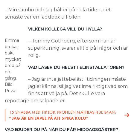
– Min sambo och jag håller på hela tiden, det
senaste var en laddbox till bilen.
VILKEN KOLLEGA VILL DU HYLLA?
Emma
– Tommy Göthberg, eftersom han är
brukar
superkunnig, svarar alltid på frågor och är
baka
rolig.
mycket
bröd på
VAD LÄSER DU HELST I ELINSTALLATÖREN?
en
gång.
– Jag är inte jättebeläst i tidningen måste
Bild:
jag erkänna, så jag vet inte riktigt vad som
Privat
finns att välja på. Det skulle vara
reportage om solpaneler.
15 SNABBA MED TIKTOK-PROFILEN MATHIAS HULTMAN:
”JAG ÄR EN JÄVEL PÅ ATT SPIKA KULO”
VAD BJUDER DU PÅ NÄR DU FÅR ­MIDDAGSGÄSTER?