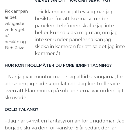
VILKET ÄR DITT FAVORITVERKTYG?
Ficklampan
– Ficklampan är jätteviktig när jag
är det
besiktar, för att kunna se under
viktigaste
panelen. Telefonen skulle jag inte
verktyget
heller kunna klara mig utan, om jag
på
inte ser under panelerna kan jag
besiktning.
skicka in kameran för att se det jag inte
Bild: Privat
kommer åt.
HUR KONTROLLMÄTER DU FÖRE IDRIFTTAGNING?
– När jag var montör mätte jag alltid strängarna, för
att se om jag hade kopplat rätt. Jag kontrollerade
även att klämmorna på solpanelerna var ordentligt
skruvade.
DOLD TALANG?
– Jag har skrivit en fantasyroman för ungdomar. Jag
började skriva den för kanske 15 år sedan, den är