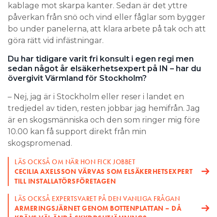
kablage mot skarpa kanter. Sedan är det yttre
påverkan från snö och vind eller fåglar som bygger
bo under panelerna, att klara arbete på tak och att
göra rätt vid infästningar.
Du har tidigare varit fri konsult i egen regi men
sedan något år elsäkerhetsexpert på IN – har du
övergivit Värmland för Stockholm?
– Nej, jag är i Stockholm eller reser i landet en
tredjedel av tiden, resten jobbar jag hemifrån. Jag
är en skogsmänniska och den som ringer mig före
10.00 kan få support direkt från min
skogspromenad.
LÄS OCKSÅ OM NÄR HON FICK JOBBET
CECILIA AXELSSON VÄRVAS SOM ELSÄKERHETSEXPERT
TILL INSTALLATÖRSFÖRETAGEN
LÄS OCKSÅ EXPERTSVARET PÅ DEN VANLIGA FRÅGAN
ARMERINGSJÄRNET GENOM BOTTENPLATTAN – DÅ