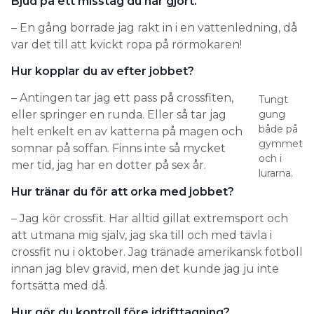
Bjud på ett misstag du har gjort.
– En gång borrade jag rakt in i en vattenledning, då
var det till att kvickt ropa på rörmokaren!
Hur kopplar du av efter jobbet?
– Antingen tar jag ett pass på crossfiten,
Tungt
eller springer en runda. Eller så tar jag
gung
både på
helt enkelt en av katterna på magen och
gymmet
somnar på soffan. Finns inte så mycket
och i
mer tid, jag har en dotter på sex år.
lurarna.
Hur tränar du för att orka med jobbet?
– Jag kör crossfit. Har alltid gillat extremsport och
att utmana mig själv, jag ska till och med tävla i
crossfit nu i oktober. Jag tränade amerikansk fotboll
innan jag blev gravid, men det kunde jag ju inte
fortsätta med då.
Hur gör du kontroll före idrifttagning?