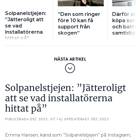
Solpanelstjejen:
”Den som ringer
Därför ska
”Jätteroligt att
före 10 kan få
köpa solce
se vad
support från
och batter
installatörerna
skogen”
samtidigt
hittat på”
Solpanelstjejen: ”Jätteroligt
att se vad installatörerna
hittat på”
PUBLICERAD
4 DEC 2023, 07:14
| UPPDATERAD
1 DEC 2023
Emma Hansen, känd som ”Solpanelstjejen” på Instagram,