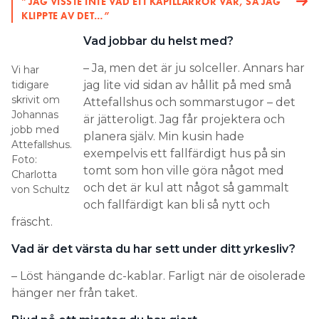
”JAG VISSTE INTE VAD ETT KAPILLÄRRÖR VAR, SÅ JAG
KLIPPTE AV DET…”
Vad jobbar du helst med?
– Ja, men det är ju solceller. Annars har
Vi har
tidigare
jag lite vid sidan av hållit på med små
skrivit om
Attefallshus och sommarstugor – det
Johannas
är jätteroligt. Jag får projektera och
jobb med
planera själv. Min kusin hade
Attefallshus.
exempelvis ett fallfärdigt hus på sin
Foto:
tomt som hon ville göra något med
Charlotta
och det är kul att något så gammalt
von Schultz
och fallfärdigt kan bli så nytt och
fräscht.
Vad är det värsta du har sett under ditt yrkesliv?
– Löst hängande dc-kablar. Farligt när de oisolerade
hänger ner från taket.