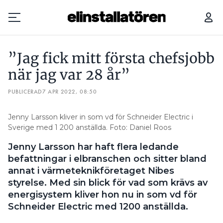
VD:N INSTALLERAR GÄRNA SOLCELLER: ”ÄLSKAR ATT JOBBA MED HÄNDERNA”
”Jag fick mitt första chefsjobb
Prenumerera
när jag var 28 år”
PUBLICERAD
Hantera prenumeration
7 APR 2022, 08:50
Lediga jobb
Jenny Larsson kliver in som vd för Schneider Electric i
Sverige med 1 200 anställda. Foto: Daniel Roos
Annonsera
Jenny Larsson har haft flera ledande
befattningar i elbranschen och sitter bland
Läs E-tidningen
annat i värmeteknikföretaget Nibes
styrelse. Med sin blick för vad som krävs av
energisystem kliver hon nu in som vd för
Om tidningen
Schneider Electric med 1200 anställda.
Kontakt
Personuppgifter