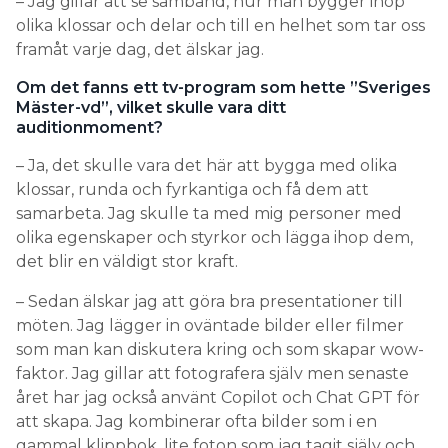
– Jag gillar att se samband, hur man bygger ihop
olika klossar och delar och till en helhet som tar oss
framåt varje dag, det älskar jag.
Om det fanns ett tv-program som hette ”Sveriges
Mäster-vd”, vilket skulle vara ditt
auditionmoment?
– Ja, det skulle vara det här att bygga med olika
klossar, runda och fyrkantiga och få dem att
samarbeta. Jag skulle ta med mig personer med
olika egenskaper och styrkor och lägga ihop dem,
det blir en väldigt stor kraft.
– Sedan älskar jag att göra bra presentationer till
möten. Jag lägger in oväntade bilder eller filmer
som man kan diskutera kring och som skapar wow-
faktor. Jag gillar att fotografera själv men senaste
året har jag också använt Copilot och Chat GPT för
att skapa. Jag kombinerar ofta bilder som i en
gammal klippbok, lite foton som jag tagit själv och