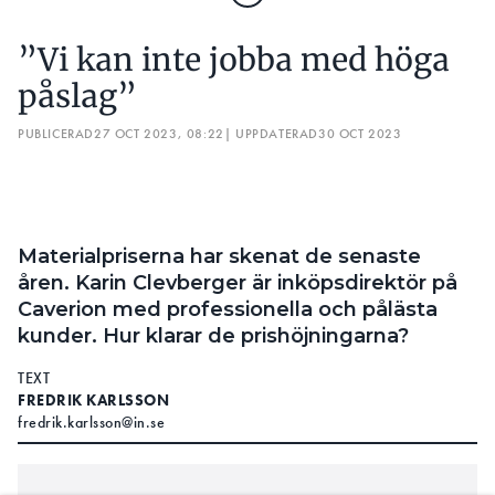
ENERGIEFFEKTIVISERINGSÅTGÄRDE
”Vi kan inte jobba med höga
Så stor andel av kommunerna
påslag”
investerade i åtgärden under 2023:
Belysning 60%
PUBLICERAD
27 OCT 2023, 08:22
| UPPDATERAD
30 OCT 2023
Byggnader och fastigheter 47%
Förnybar energi 23%
Transport 13
Energieffektiva projekt 11%
Vatten och avlopp 7%
Materialpriserna har skenat de senaste
Gröna ytor och stadsplanering 5%
åren. Karin Clevberger är inköpsdirektör på
Industi och företag 5%
Caverion med professionella och pålästa
Energilagring och smarta nät 3%
Data och digitalisering 3%
kunder. Hur klarar de prishöjningarna?
Cybersäkerhet och övriga trygghetsåtgärder
3%
TEXT
Anpassning till klimatförändringar 2%
FREDRIK KARLSSON
Avfallshantering 2%
fredrik.karlsson@in.se
Livsmedelsproduktion och jordbruk 0%
Annat 43%