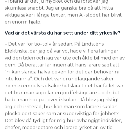
– Ibland är det ju mycket och då försöker jag
skumläsa snabbt. Jag är ganska bra på att hitta
viktiga saker i långa texter, men AI-stödet har blivit
en enorm hjälp.
Vad är det värsta du har sett under ditt yrkesliv?
– Det var för tio–tolv år sedan. På Lindsténs
Elektriska, där jag då var vd, hade vi flera lärlingar
vid den tiden och jag var ute och åkte bil med en av
dem. Då berättar lärlingen att hans lärare sagt att
”ni kan slänga halva boken för det där behöver ni
inte kunna”. Och det var grundläggande saker
inom exempelvis elsäkerhetslära. I det här fallet var
det hur man kopplar en jordfelsbrytare – och det
hade man hoppat över i skolan. Då blev jag riktigt
arg och irriterad, hur kan man som lärare i skolan
plocka bort saker som är superviktiga för jobbet?
Det blev då tydligt för mig hur avhängigt individer,
chefer, medarbetare och lärare, yrket är. Av tio