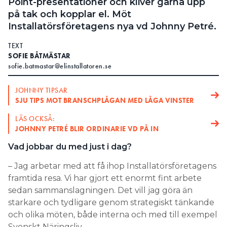
Point-presentationer och kliver gärna upp
på tak och kopplar el. Möt
Installatörsföretagens nya vd Johnny Petré.
TEXT
SOFIE BÅTMÄSTAR
sofie.batmastar@elinstallatoren.se
JOHNNY TIPSAR
SJU TIPS MOT BRANSCHPLÅGAN MED LÅGA VINSTER
LÄS OCKSÅ:
JOHNNY PETRÉ BLIR ORDINARIE VD PÅ IN
Vad jobbar du med just i dag?
– Jag arbetar med att få ihop Installatörsföretagens
framtida resa. Vi har gjort ett enormt fint arbete
sedan sammanslagningen. Det vill jag göra än
starkare och tydligare genom strategiskt tänkande
och olika möten, både interna och med till exempel
Svenskt Näringsliv.