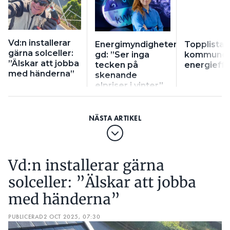
Vd:n installerar
Energimyndighetens
Topplistan
gärna solceller:
gd: ”Ser inga
kommuner
”Älskar att jobba
tecken på
energieffe
med händerna”
skenande
elpriser i vinter”
Vd:n installerar gärna
solceller: ”Älskar att jobba
med händerna”
PUBLICERAD
2 OCT 2025, 07:30