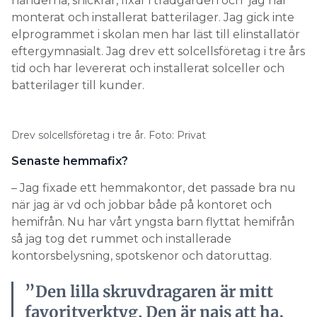
händerna, snickrar, fixar i trädgården och jag har
monterat och installerat batterilager. Jag gick inte
elprogrammet i skolan men har läst till elinstallatör
eftergymnasialt. Jag drev ett solcellsföretag i tre års
tid och har levererat och installerat solceller och
batterilager till kunder.
Drev solcellsföretag i tre år. Foto: Privat
Senaste hemmafix?
– Jag fixade ett hemmakontor, det passade bra nu
när jag är vd och jobbar både på kontoret och
hemifrån. Nu har vårt yngsta barn flyttat hemifrån
så jag tog det rummet och installerade
kontorsbelysning, spotskenor och datoruttag.
”Den lilla skruvdragaren är mitt
favoritverktyg. Den är najs att ha,