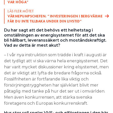
VAR HÖGA”
LÄS FLER MÖTET
VÄRMEPUMPSCHEFEN: ”INVESTERINGEN I BERGVÄRME
FÅR DU INTE TILLBAKA UNDER DIN LIVSTID”
Du har sagt att det behövs ett helhetstag i
omställningen av energisystemet för att det ska
bli hållbart, leveranssäkert och moståndskraftigt.
Vad av detta är mest akut?
– I vår nya instruktion som trädde i kraft i augusti är
det tydligt att vi ska värna hela energisystemet. Det
har varit mycket diskussioner kring elsystemet, men
det är viktigt att lyfta de bredare frågorna också.
Fossilfriheten är fortfarande lika viktig och
försörjningstryggheten har självklart blivit mer
påtaglig med tanke på hur det ser ut i omvärlden.
Men även konkurrensen, att stärka svenska
företagens och Europas konkurrenskraft.
Hur stor roll spelar VVS- och elföretagen i den här