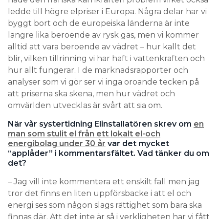
ledde till högre elpriser i Europa. Några delar har vi
byggt bort och de europeiska länderna är inte
längre lika beroende av rysk gas, men vi kommer
alltid att vara beroende av vädret – hur kallt det
blir, vilken tillrinning vi har haft i vattenkraften och
hur allt fungerar. I de marknadsrapporter och
analyser som vi gör ser vi inga oroande tecken på
att priserna ska skena, men hur vädret och
omvärlden utvecklas är svårt att sia om.
När vår systertidning Elinstallatören skrev om
en
man som stulit el från ett lokalt el-och
energibolag under 30 år
var det mycket
“applåder” i kommentarsfältet. Vad tänker du om
det?
– Jag vill inte kommentera ett enskilt fall men jag
tror det finns en liten uppförsbacke i att el och
energi ses som någon slags rättighet som bara ska
finnas där. Att det inte är så i verkligheten har vi fått