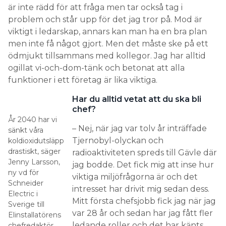
är inte rädd för att fråga men tar också tag i
problem och står upp för det jag tror på. Mod är
viktigt i ledarskap, annars kan man ha en bra plan
men inte få något gjort. Men det måste ske på ett
ödmjukt tillsammans med kollegor. Jag har alltid
ogillat vi-och-dom-tänk och betonat att alla
funktioner i ett företag är lika viktiga.
Har du alltid vetat att du ska bli
chef?
År 2040 har vi
– Nej, när jag var tolv år inträffade
sänkt våra
Tjernobyl-olyckan och
koldioxidutsläpp
drastiskt, ­säger
radioaktiviteten spreds till Gävle där
Jenny Larsson,
jag bodde. Det fick mig att inse hur
ny vd för
viktiga miljöfrågorna är och det
Schneider
intresset har drivit mig sedan dess.
Electric i
Mitt första chefsjobb fick jag när jag
Sverige till
var 28 år och sedan har jag fått fler
Elinstallatörens
ledande roller och det har känts
chefredaktör.