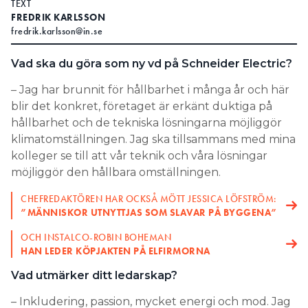
TEXT
FREDRIK KARLSSON
Search for:
fredrik.karlsson@in.se
Vad ska du göra som ny vd på Schneider Electric?
SEARCH
– Jag har brunnit för hållbarhet i många år och här
blir det konkret, företaget är erkänt duktiga på
hållbarhet och de tekniska lösningarna möjliggör
klimatomställningen. Jag ska tillsammans med mina
kolleger se till att vår teknik och våra lösningar
möjliggör den hållbara omställningen.
CHEFREDAKTÖREN HAR OCKSÅ MÖTT JESSICA LÖFSTRÖM:
”MÄNNISKOR UTNYTTJAS SOM SLAVAR PÅ BYGGENA”
OCH INSTALCO-ROBIN BOHEMAN
HAN LEDER KÖPJAKTEN PÅ ELFIRMORNA
Vad utmärker ditt ledarskap?
– Inkludering, passion, mycket energi och mod. Jag