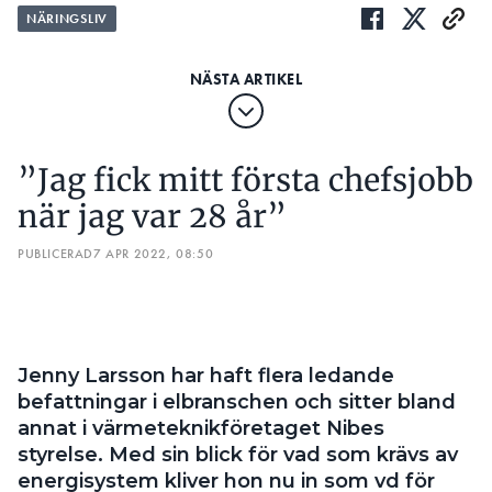
Electrics nya Kommunrapport.
NÄRINGSLIV
TOPPLISTA: KOMMUNERNAS
ENERGIEFFEKTIVISERINGSÅTGÄRDE
”Jag fick mitt första chefsjobb
Så stor andel av kommunerna
när jag var 28 år”
investerade i åtgärden under 2023:
Belysning 60%
PUBLICERAD
7 APR 2022, 08:50
Byggnader och fastigheter 47%
Förnybar energi 23%
Transport 13
Energieffektiva projekt 11%
Vatten och avlopp 7%
Jenny Larsson har haft flera ledande
Gröna ytor och stadsplanering 5%
befattningar i elbranschen och sitter bland
Industi och företag 5%
annat i värmeteknikföretaget Nibes
Energilagring och smarta nät 3%
Data och digitalisering 3%
styrelse. Med sin blick för vad som krävs av
Cybersäkerhet och övriga trygghetsåtgärder
energisystem kliver hon nu in som vd för