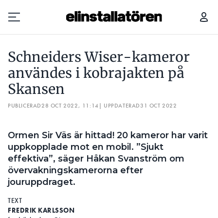
SCHNEIDERS WISER-KAMEROR ANVÄNDES I KOBRAJAKTEN PÅ SKANSEN
Schneiders Wiser-kameror
Prenumerera
användes i kobrajakten på
Skansen
Hantera prenumeration
PUBLICERAD
28 OCT 2022, 11:14
| UPPDATERAD
31 OCT 2022
Lediga jobb
Ormen Sir Väs är hittad! 20 kameror har varit
Annonsera
uppkopplade mot en mobil. ”Sjukt
effektiva”, säger Håkan Svanström om
Läs E-tidningen
övervakningskamerorna efter
jouruppdraget.
Om tidningen
TEXT
Kontakt
FREDRIK KARLSSON
Personuppgifter