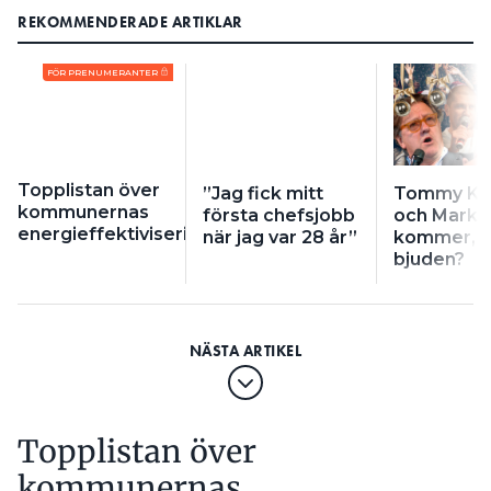
REKOMMENDERADE ARTIKLAR
FÖR PRENUMERANTER
Topplistan över
”Jag fick mitt
Tommy Kö
kommunernas
första chefsjobb
och Marko
energieffektivisering
när jag var 28 år”
kommer, ä
bjuden?
Topplistan över
kommunernas