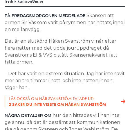
fredrik.karlsson@in.se
Search for:
Skansen att
PÅ FREDAGSMORGONEN MEDDELADE
ormen Sir Väs som varit på rymmen har hittats, inne i
en mellanvägg.
SEARCH
Det är en slutkörd Håkan Svanström vi når efter
flera nätter med det udda jouruppdraget då
Svanströms El & VVS bistått Skansenakvariet i att
hitta ormen.
– Det har varit en extrem situation. Jag har inte sovit
mer än tre timmar i natt, och inte natten innan,
säger han.
LÄS OCKSÅ OM NÄR SVANSTRÖM TALADE UT:
3 SAKER DU INTE VISSTE OM HÅKAN SVANSTRÖM
hur den hittades vill han inte
NÅGRA DETALJER OM
ge ännu, då det är bestämt att kommunikationen
ska gå genom Skansen och Jonas Wahlström. De