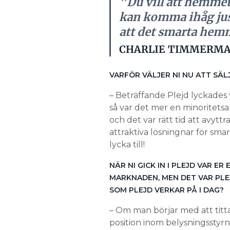
”Du vill att hemmet 
kan komma ihåg just 
att det smarta hem
CHARLIE TIMMERMAN
VARFÖR VÄLJER NI NU ATT SÄL
– Beträffande Plejd lyckades v
så var det mer en minoritetsan
och det var rätt tid att avytt
attraktiva lösningnar för sma
lycka till!
NÄR NI GICK IN I PLEJD VAR E
MARKNADEN, MEN DET VAR PLEJ
SOM PLEJD VERKAR PÅ I DAG?
– Om man börjar med att titt
position inom belysningsstyr