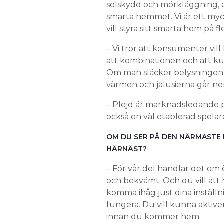
solskydd och mörkläggning, 
smarta hemmet. Vi är ett myc
vill styra sitt smarta hem på fl
– Vi tror att konsumenter vi
att kombinationen och att kunn
Om man släcker belysningen 
värmen och jalusierna går ner
– Plejd är marknadsledande på
också en väl etablerad spela
OM DU SER PÅ DEN NÄRMASTE
HÄRNÄST?
– För vår del handlar det om
och bekvämt. Och du vill att 
komma ihåg just dina inställni
fungera. Du vill kunna aktiv
innan du kommer hem.