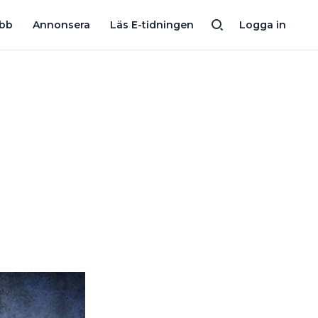
IDER PLEJD
SÅ MYCKET DRAR PLEJD IN PÅ SCHNEIDERS KÄRLEK
obb
Annonsera
Läs E-tidningen
Logga in