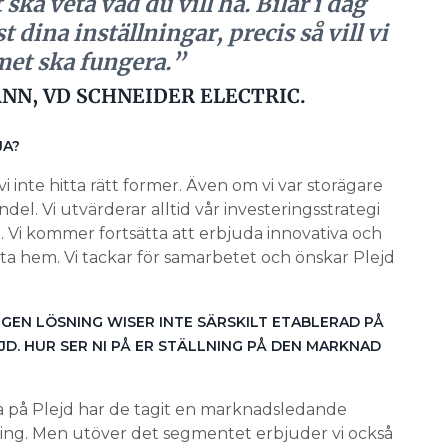
ska veta vad du vill ha. Bilar i dag
dina inställningar, precis så vill vi
met ska fungera.”
N, VD SCHNEIDER ELECTRIC.
JA?
i inte hitta rätt former. Även om vi var storägare
del. Vi utvärderar alltid vår investeringsstrategi
ra. Vi kommer fortsätta att erbjuda innovativa och
rta hem. Vi tackar för samarbetet och önskar Plejd
R EGEN LÖSNING WISER INTE SÄRSKILT ETABLERAD PÅ
D. HUR SER NI PÅ ER STÄLLNING PÅ DEN MARKNAD
a på Plejd har de tagit en marknadsledande
ning. Men utöver det segmentet erbjuder vi också