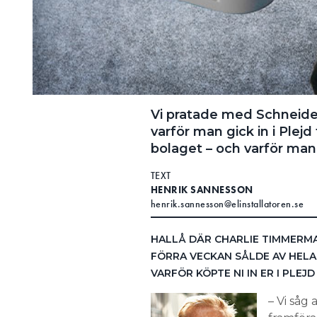
Vi pratade med Schneide
varför man gick in i Plej
bolaget – och varför man 
TEXT
HENRIK SANNESSON
henrik.sannesson@elinstallatoren.se
HALLÅ DÄR CHARLIE TIMMERMAN
FÖRRA VECKAN SÅLDE AV HELA S
VARFÖR KÖPTE NI IN ER I PLEJ
– Vi såg