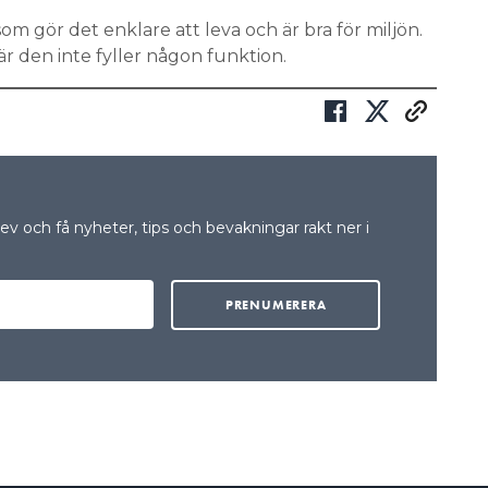
om gör det enklare att leva och är bra för miljön.
r den inte fyller någon funktion.
v och få nyheter, tips och bevakningar rakt ner i