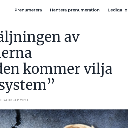
N KOMMER VILJA HA ÖPPNA SYSTEM”
DÄRFÖR LÄMNAR SCHNE
Prenumerera
Hantera prenumeration
Lediga j
äljningen av
ierna
en kommer vilja
 system”
ATERAD
8 SEP 2021