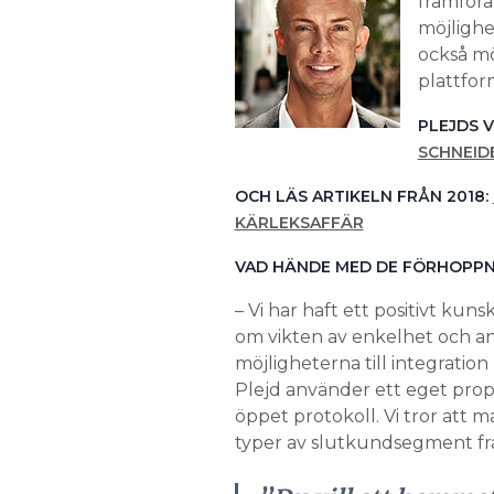
framföra
möjlighe
också mö
plattfor
PLEJDS 
SCHNEID
OCH LÄS ARTIKELN FRÅN 2018:
KÄRLEKSAFFÄR
VAD HÄNDE MED DE FÖRHOPP
– Vi har haft ett positivt kun
om vikten av enkelhet och a
möjligheterna till integratio
Plejd använder ett eget prop
öppet protokoll. Vi tror att
typer av slutkundsegment fr