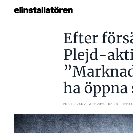
EFTER FÖRSÄLJNINGEN AV PLEJD-AKTIERNA ”MARKNADE
Efter förs
Prenumerera
Plejd-akt
Hantera prenumeration
”Marknad
Lediga jobb
ha öppna
Annonsera
Läs E-tidningen
PUBLICERAD
21 APR 2020, 06:15
| UPPD
Om tidningen
Kontakt
Personuppgifter