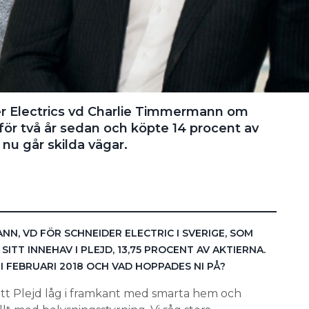
r Electrics vd Charlie Timmermann om
d för två år sedan och köpte 14 procent av
nu går skilda vägar.
N, VD FÖR SCHNEIDER ELECTRIC I SVERIGE, SOM
ITT INNEHAV I PLEJD, 13,75 PROCENT AV AKTIERNA.
D I FEBRUARI 2018 OCH VAD HOPPADES NI PÅ?
 att Plejd låg i framkant med smarta hem och