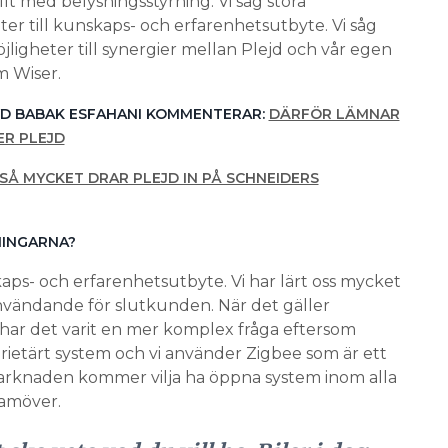
llt med belysningsstyrning. Vi såg stora
ter till kunskaps- och erfarenhetsutbyte. Vi såg
jligheter till synergier mellan Plejd och vår egen
m Wiser.
VD BABAK ESFAHANI KOMMENTERAR:
DÄRFÖR LÄMNAR
ER PLEJD
SÅ MYCKET DRAR PLEJD IN PÅ SCHNEIDERS
NINGARNA?
skaps- och erfarenhetsutbyte. Vi har lärt oss mycket
nvändande för slutkunden. När det gäller
n har det varit en mer komplex fråga eftersom
rietärt system och vi använder Zigbee som är ett
 marknaden kommer vilja ha öppna system inom alla
amöver.