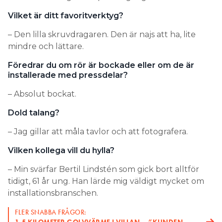
mindre och lättare.
Föredrar du om rör är bockade eller om de är
installerade med pressdelar?
– Absolut bockat.
Dold talang?
– Jag gillar att måla tavlor och att fotografera.
Vilken kollega vill du hylla?
– Min svärfar Bertil Lindstén som gick bort alltför
tidigt, 61 år ung. Han lärde mig väldigt mycket om
installationsbranschen.
FLER SNABBA FRÅGOR:
1,5 KILOMETER GOLVVÄRME I VILLAN – ”KUNDEN
HADE DRAGIT ELEN SJÄLV”
Vad läser du helst i Elinstallatören?