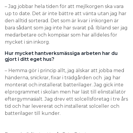
bara sådant som jag inte har svarat på. Ibland ser jag
medarbetare och kompisar som har alldeles för
mycket i sin inkorg.
Hur mycket hantverksmässiga arbeten har du
gjort i ditt eget hus?
– Hemma gör i princip allt, jag älskar att jobba med
händerna, snickrar, fixar i trädgården och jag har
monterat och installerat batterilager. Jag gick inte
elprogrammet i skolan men har läst till elinstallatör
eftergymnasialt. Jag drev ett solcellsföretag i tre års
tid och har levererat och installerat solceller och
batterilager till kunder.
Drev solcellsföretag i tre år. Foto: Privat
Senaste hemmafix?
– Jag fixade ett hemmakontor, det passade bra nu