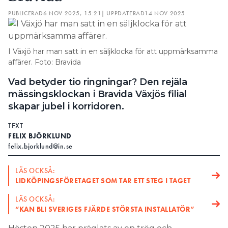
PUBLICERAD
6 NOV 2025, 15:21
| UPPDATERAD
14 NOV 2025
I Växjö har man satt in en säljklocka för att uppmärksamma
affärer. Foto: Bravida
Vad betyder tio ringningar? Den rejäla
mässingsklockan i Bravida Växjös filial
skapar jubel i korridoren.
TEXT
FELIX BJÖRKLUND
felix.bjorklund@in.se
LÄS OCKSÅ:
LIDKÖPINGSFÖRETAGET SOM TAR ETT STEG I TAGET
LÄS OCKSÅ:
“KAN BLI SVERIGES FJÄRDE STÖRSTA INSTALLATÖR”