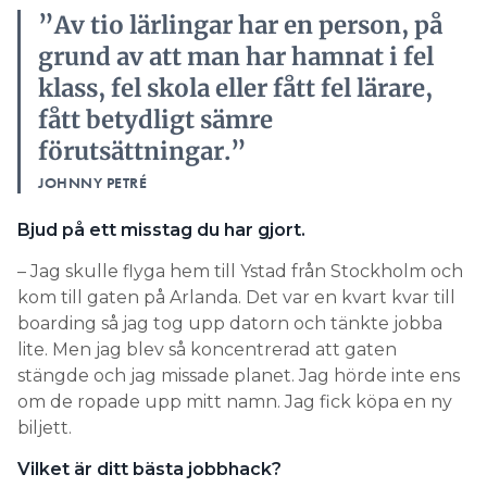
fått betydligt sämre
förutsättningar.”
JOHNNY PETRÉ
Bjud på ett misstag du har gjort.
– Jag skulle flyga hem till Ystad från Stockholm och
kom till gaten på Arlanda. Det var en kvart kvar till
boarding så jag tog upp datorn och tänkte jobba
lite. Men jag blev så koncentrerad att gaten
stängde och jag missade planet. Jag hörde inte ens
om de ropade upp mitt namn. Jag fick köpa en ny
biljett.
Vilket är ditt bästa jobbhack?
– Jag jobbar hela tiden för att mejlkorgen ska vara
up to date. Det är inte bättre att vänta utan jag har
den alltid sorterad. Det som är kvar i inkorgen är