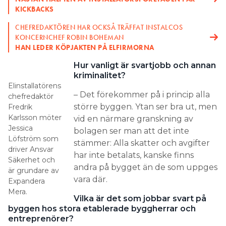
KICKBACKS
CHEFREDAKTÖREN HAR OCKSÅ TRÄFFAT INSTALCOS
KONCERNCHEF ROBIN BOHEMAN
HAN LEDER KÖPJAKTEN PÅ ELFIRMORNA
Hur vanligt är svartjobb och annan
kriminalitet?
Elinstallatörens
– Det förekommer på i princip alla
chefredaktör
större byggen. Ytan ser bra ut, men
Fredrik
Karlsson möter
vid en närmare granskning av
Jessica
bolagen ser man att det inte
Löfström som
stämmer: Alla skatter och avgifter
driver Ansvar
har inte betalats, kanske finns
Säkerhet och
andra på bygget än de som uppges
är grundare av
vara där.
Expandera
Mera.
Vilka är det som jobbar svart på
byggen hos stora etablerade byggherrar och
entreprenörer?