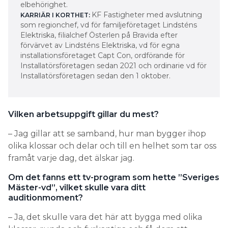
förvärvet av Lindsténs Elektriska, vd för egna
installationsföretaget Capt Con, ordförande för
Installatörsföretagen sedan 2021 och ordinarie vd för
Installatörsföretagen sedan den 1 oktober.
Vilken arbetsuppgift gillar du mest?
– Jag gillar att se samband, hur man bygger ihop
olika klossar och delar och till en helhet som tar oss
framåt varje dag, det älskar jag.
Om det fanns ett tv-program som hette ”Sveriges
Mäster-vd”, vilket skulle vara ditt
auditionmoment?
– Ja, det skulle vara det här att bygga med olika
klossar, runda och fyrkantiga och få dem att
samarbeta. Jag skulle ta med mig personer med
olika egenskaper och styrkor och lägga ihop dem,
det blir en väldigt stor kraft.