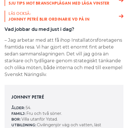
Vad jobbar du med just i dag?
– Jag arbetar med att få ihop Installatörsföretagens
framtida resa. Vi har gjort ett enormt fint arbete
sedan sammanslagningen. Det vill jag göra än
starkare och tydligare genom strategiskt tänkande
och olika möten, både interna och med till exempel
Svenskt Näringsliv.
JOHNNY PETRÉ
54.
ÅLDER:
Fru och två söner.
FAMILJ:
Villa utanför Ystad.
BOR:
Civil­ingenjör väg och vatten, läst
UTBILDNING:
elbehörighet.
KF Fastigheter med avslutning
KARRIÄR I KORTHET:
som ­regionchef, vd för familjeföretaget Lindsténs
Elektriska, filialchef ­Österlen på Bravida efter