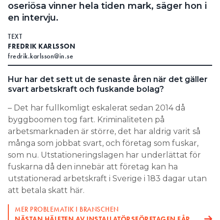
oseriösa vinner hela tiden mark, säger hon i
Search for:
en intervju.
TEXT
FREDRIK KARLSSON
fredrik.karlsson@in.se
SEARCH
Hur har det sett ut de senaste åren när det gäller
svart arbetskraft och fuskande bolag?
– Det har fullkomligt eskalerat sedan 2014 då
byggboomen tog fart. Kriminaliteten på
arbetsmarknaden är större, det har aldrig varit så
många som jobbat svart, och företag som fuskar,
som nu. Utstationeringslagen har underlättat för
fuskarna då den innebär att företag kan ha
utstationerad arbetskraft i Sverige i 183 dagar utan
att betala skatt här.
MER PROBLEMATIK I BRANSCHEN
NÄSTAN HÄLFTEN AV INSTALLATÖRSFÖRETAGEN FÅR