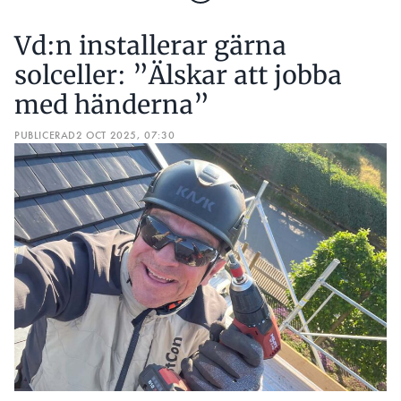
Vd:n installerar gärna
solceller: ”Älskar att jobba
med händerna”
PUBLICERAD
2 OCT 2025, 07:30