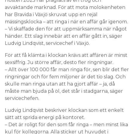
Hösten 2025 har präglats av en trög och
avvaktande marknad. För att mota molokenheten
har Bravida i Växjö skruvat upp en rejäl
mässingsklocka – att ringa i när en affär går igenom.
– Vi skaffade den för att uppmärksamma när något
händer. Ett slag innebär att en affär gått in, säger
Ludvig Lindqvist, servicechef i Växjö.
För att få klämta i klockan krävs att affären är minst
sexsiffrig. Ju större affär, desto fler ringningar.
– Allt över 100 000 får man ringa för, sen blir det fler
ringningar och för fem miljoner är det tio slag. Och
skulle man ringa utan att ha gjort affär – ja, då
måste man bjuda på öl, det står i stadgarna, säger
servicechefen.
Ludvig Lindqvist beskriver klockan som ett enkelt
sätt att sprida energi på kontoret.
– Det är roligt för den som får ringa – men minst lika
kul för kollegorna. Alla sticker ut huvudet i