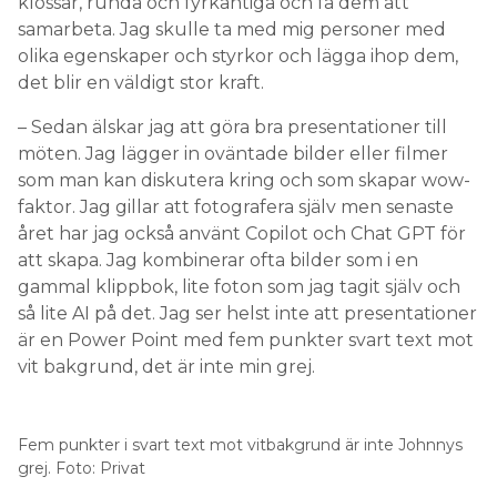
– Sedan älskar jag att göra bra presentationer till
möten. Jag lägger in oväntade bilder eller filmer
som man kan diskutera kring och som skapar wow-
faktor. Jag gillar att fotografera själv men senaste
året har jag också använt Copilot och Chat GPT för
att skapa. Jag kombinerar ofta bilder som i en
gammal klippbok, lite foton som jag tagit själv och
så lite AI på det. Jag ser helst inte att presentationer
är en Power Point med fem punkter svart text mot
vit bakgrund, det är inte min grej.
Fem punkter i svart text mot vitbakgrund är inte Johnnys
grej. Foto: Privat
Vilket arbetsmoment önskar du att du kunde
mer om?
– Även om jag har väldigt bra pejl på