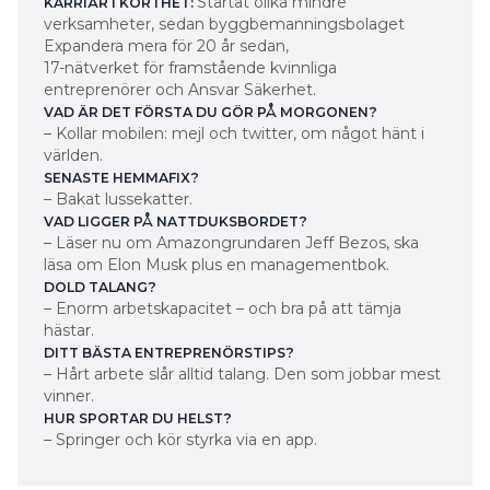
Startat olika mindre
KARRIÄR I KORTHET:
verksamheter, sedan byggbemanningsbolaget
Expandera mera för 20 år sedan,
17-nätverket för framstående kvinnliga
entreprenörer och Ansvar Säkerhet.
VAD ÄR DET FÖRSTA DU GÖR PÅ MORGONEN?
– Kollar mobilen: mejl och twitter, om något hänt i
världen.
SENASTE HEMMAFIX?
– Bakat lussekatter.
VAD LIGGER PÅ NATTDUKSBORDET?
– Läser nu om Amazongrundaren Jeff Bezos, ska
läsa om Elon Musk plus en managementbok.
DOLD TALANG?
– Enorm arbetskapacitet – och bra på att tämja
hästar.
DITT BÄSTA ENTREPRENÖRSTIPS?
– Hårt arbete slår alltid talang. Den som jobbar mest
vinner.
HUR SPORTAR DU HELST?
– Springer och kör styrka via en app.