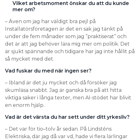
Installatörsföretagen är det en sak jag tänkt på
under de fem månader som jag ”praktiserat” och
det är att jag behöver lära mig mer om politik. Det
är sjukt spännande och tidigare har jag inte hållit på
så mycket med det.
Vad fuskar du med när ingen ser?
– Ibland är det ju mycket och då försöker jag
skumläsa snabbt. Jag är ganska bra på att hitta
viktiga saker i långa texter, men AI-stödet har blivit
en enorm hjälp.
Vad är det värsta du har sett under ditt yrkesliv?
– Det var för tio–tolv år sedan. På Lindsténs
Elektriska, där jag då var vd, hade vi flera lärlingar
vid den tiden och jag var ute och åkte bil med en av
dem. Då berättar lärlingen att hans lärare sagt att
”ni kan slänga halva boken för det där behöver ni