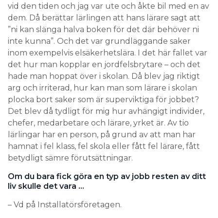
inte kunna”. Och det var grundläggande saker
inom exempelvis elsäkerhetslära. I det här fallet var
det hur man kopplar en jordfelsbrytare – och det
hade man hoppat över i skolan. Då blev jag riktigt
arg och irriterad, hur kan man som lärare i skolan
plocka bort saker som är superviktiga för jobbet?
Det blev då tydligt för mig hur avhängigt individer,
chefer, medarbetare och lärare, yrket är. Av tio
lärlingar har en person, på grund av att man har
hamnat i fel klass, fel skola eller fått fel lärare, fått
betydligt sämre förutsättningar.
Om du bara fick göra en typ av jobb resten av ditt
liv skulle det vara …
– Vd på Installatörsföretagen.
”Av tio lärlingar har en person, på
grund av att man har hamnat i fel
klass, fel skola eller fått fel lärare,