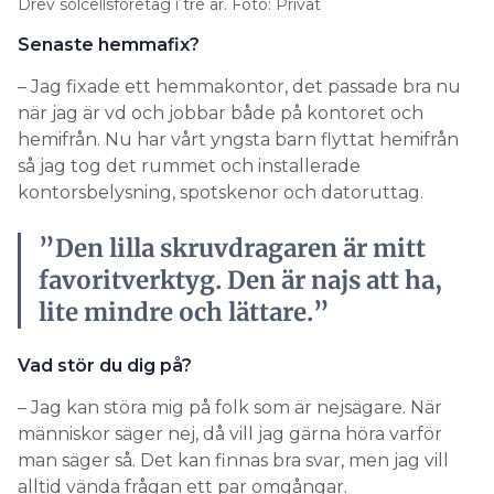
när jag är vd och jobbar både på kontoret och
hemifrån. Nu har vårt yngsta barn flyttat hemifrån
så jag tog det rummet och installerade
kontorsbelysning, spotskenor och datoruttag.
”Den lilla skruvdragaren är mitt
favoritverktyg. Den är najs att ha,
lite mindre och lättare.”
Vad stör du dig på?
– Jag kan störa mig på folk som är nejsägare. När
människor säger nej, då vill jag gärna höra varför
man säger så. Det kan finnas bra svar, men jag vill
alltid vända frågan ett par omgångar.
Vilket är ditt favoritverktyg?
– Den lilla skruvdragaren. Den är najs att ha, lite