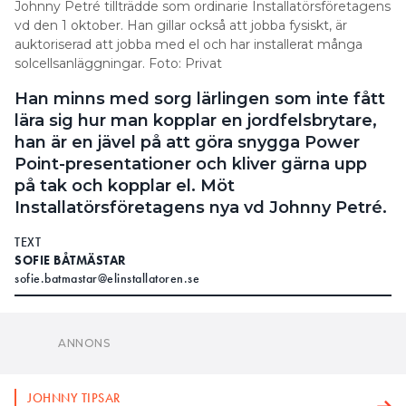
Johnny Petré tillträdde som ordinarie Installatörsföretagens
vd den 1 oktober. Han gillar också att jobba fysiskt, är
auktoriserad att jobba med el och har installerat många
solcellsanläggningar. Foto: Privat
Han minns med sorg lärlingen som inte fått
lära sig hur man kopplar en jordfelsbrytare,
han är en jävel på att göra snygga Power
Point-presentationer och kliver gärna upp
på tak och kopplar el. Möt
Installatörsföretagens nya vd Johnny Petré.
TEXT
SOFIE BÅTMÄSTAR
sofie.batmastar@elinstallatoren.se
JOHNNY TIPSAR
SJU TIPS MOT BRANSCHPLÅGAN MED LÅGA VINSTER
LÄS OCKSÅ:
JOHNNY PETRÉ BLIR ORDINARIE VD PÅ IN