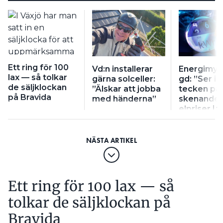
Ett ring för 100
Vd:n installerar
Energimyn
lax — så tolkar
gärna solceller:
gd: ”Ser i
de säljklockan
”Älskar att jobba
tecken på
på Bravida
med händerna”
skenande
elpriser i v
Ett ring för 100 lax — så
tolkar de säljklockan på
Bravida