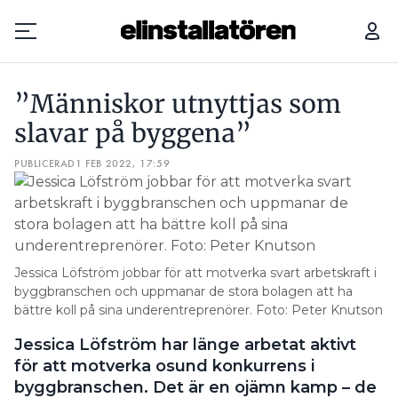
ETT RING FÖR 100 LAX — SÅ TOLKAR DE SÄLJKLOCKAN PÅ BRAVIDA
”Människor utnyttjas som
Prenumerera
slavar på byggena”
PUBLICERAD
Hantera prenumeration
1 FEB 2022, 17:59
Lediga jobb
Annonsera
Jessica Löfström ­jobbar för att ­motverka svart arbetskraft i
Läs E-tidningen
byggbranschen och uppmanar de stora bolagen att ha
bättre koll på sina underentreprenörer. Foto: Peter Knutson
Jessica Löfström har länge arbetat aktivt
Om tidningen
för att motverka osund konkurrens i
Kontakt
byggbranschen. Det är en ojämn kamp – de
Personuppgifter