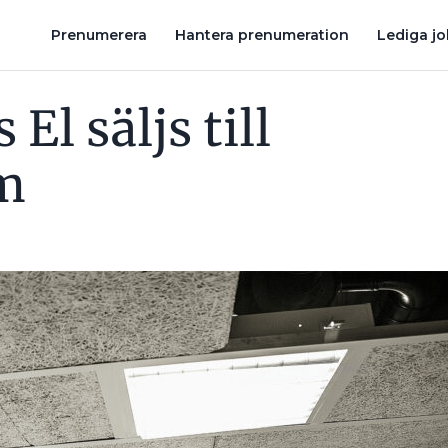
REN KÖPER TILLBAKA BLÖDANDE BOLAGET FRÅN SPARC
CURRE
Prenumerera
Hantera prenumeration
Lediga j
El säljs till
m