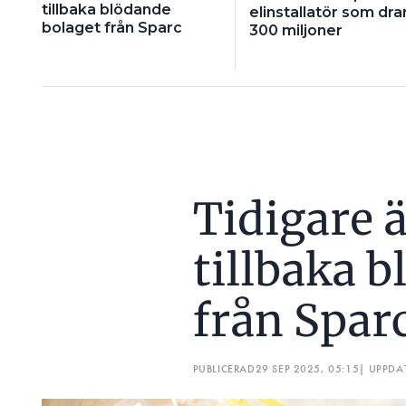
tillbaka blödande
elinstallatör som drar
bolaget från Sparc
300 miljoner
Tidigare 
tillbaka 
från Spar
PUBLICERAD
29 SEP 2025, 05:15
| UPPDA