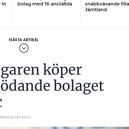
 in
bolag med 16 anställda
snabbväxande filial
Jämtland
ägaren köper
blödande bolaget
c
TERAD
26 SEP 2025