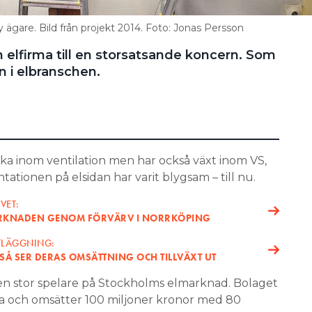
 ägare. Bild från projekt 2014. Foto: Jonas Persson
in elfirma till en storsatsande koncern. Som
in i elbranschen.
a inom ventilation men har också växt inom VS,
ationen på elsidan har varit blygsam – till nu.
VET:
ARKNADEN GENOM FÖRVÄRV I NORRKÖPING
TLÄGGNING:
SÅ SER DERAS OMSÄTTNING OCH TILLVÄXT UT
 en stor spelare på Stockholms elmarknad. Bolaget
a och omsätter 100 miljoner kronor med 80