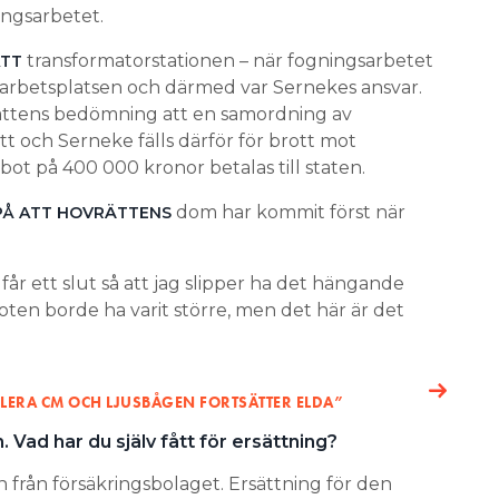
ingsarbetet.
transformatorstationen – när fogningsarbetet
ATT
garbetsplatsen och därmed var Sernekes ansvar.
rättens bedömning att en samordning av
tt och Serneke fälls därför för brott mot
bot på 400 000 kronor betalas till staten.
dom har kommit först när
PÅ ATT HOVRÄTTENS
får ett slut så att jag slipper ha det hängande
boten borde ha varit större, men det här är det
LERA CM OCH LJUSBÅGEN FORTSÄTTER ELDA”
. Vad har du själv fått för ersättning?
n från försäkringsbolaget. Ersättning för den