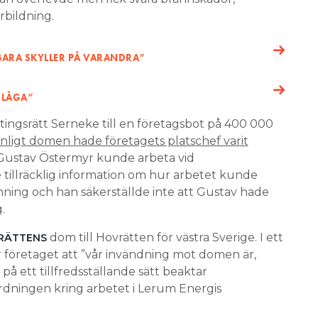
bildning.
 BARA SKYLLER PÅ VARANDRA”
 LÅGA”
 tingsrätt Serneke till en företagsbot på 400 000
nligt domen hade företagets platschef varit
tt Gustav Östermyr kunde arbeta vid
 tillräcklig information om hur arbetet kunde
nning och han säkerställde inte att Gustav hade
.
dom till Hovrätten för västra Sverige. I ett
RÄTTENS
ver företaget att ”vår invändning mot domen är,
 på ett tillfredsställande sätt beaktar
rdningen kring arbetet i Lerum Energis