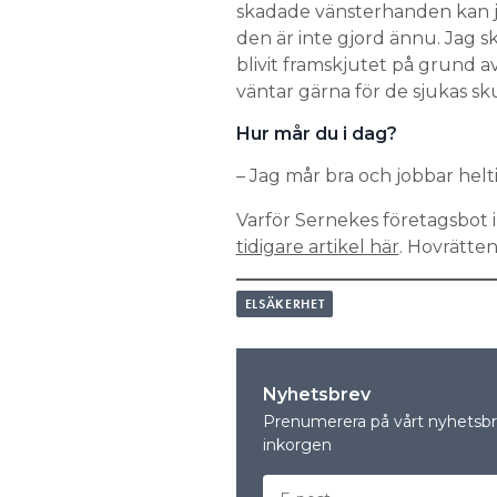
skadade vänsterhanden kan jag
den är inte gjord ännu. Jag s
blivit framskjutet på grund a
väntar gärna för de sjukas sku
Hur mår du i dag?
– Jag mår bra och jobbar hel
Varför Sernekes företagsbot 
tidigare artikel här
. Hovrätte
ELSÄKERHET
Nyhetsbrev
Prenumerera på vårt nyhetsbre
inkorgen