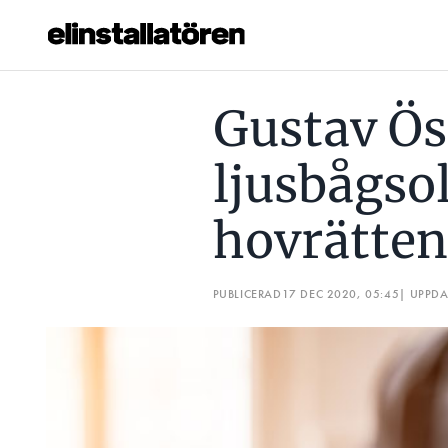
GUSTAV ÖSTERMYRS LJUSBÅGSOLYCKA: ÄVEN HOVRÄTTEN
Gustav Ö
Prenumerera
ljusbågso
Hantera prenumeration
hovrätten
Lediga jobb
Annonsera
PUBLICERAD
17 DEC 2020, 05:45
| UPPD
Läs E-tidningen
Om tidningen
Kontakt
Personuppgifter