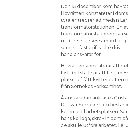
Den 15 december kom hovrätte
Hovrätten konstaterar i doms
totalentreprenad medan Leru
transformatorstationen. En a
transformatorstationen ska s
under Sernekes samordningsan
som ett fast driftställe drivet
hand ansvarar för.
Hovrätten konstaterar att det 
fast driftställe är att Lerum 
platschef fått kvittera ut en
från Sernekes verksamhet.
Å andra sidan anlitades Gust
Det var Serneke som bestämd
komma till arbetsplatsen. S
hans kollega, skrev in dem p
de skulle utföra arbetet. L