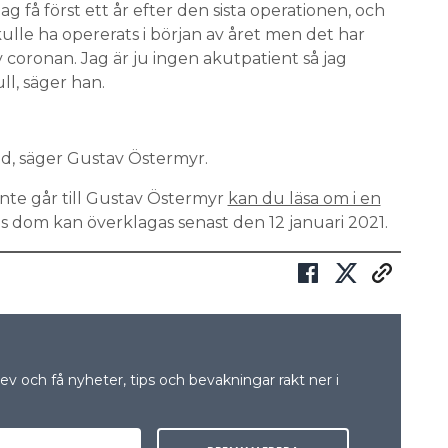
 få först ett år efter den sista operationen, och
kulle ha opererats i början av året men det har
v coronan. Jag är ju ingen akutpatient så jag
ll, säger han.
tid, säger Gustav Östermyr.
inte går till Gustav Östermyr
kan du läsa om i en
ns dom kan överklagas senast den 12 januari 2021.
v och få nyheter, tips och bevakningar rakt ner i