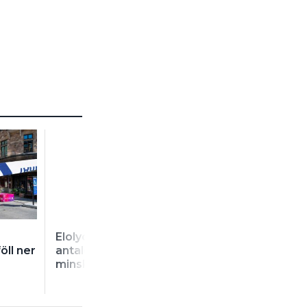
Elolyckorna ökar – men
KRÖNIKA
öll ner
antalet sjukskrivningar
”Jag tog stegen
minskar
skulle bara… oc
hamnade på ak