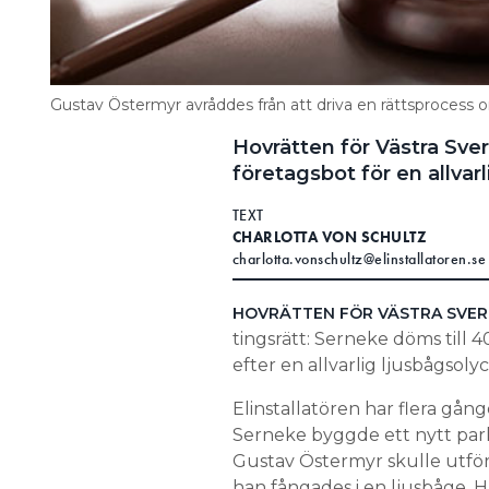
Gustav Östermyr avråddes från att driva en rättsprocess
Hovrätten för Västra Sver
företagsbot för en allvarl
TEXT
CHARLOTTA VON SCHULTZ
charlotta.vonschultz@elinstallatoren.se
HOVRÄTTEN FÖR VÄSTRA SVER
tingsrätt: Serneke döms till 
efter en allvarlig ljusbågsoly
Elinstallatören har flera gån
Serneke byggde ett nytt park
Gustav Östermyr skulle utför
han fångades i en ljusbåge. 