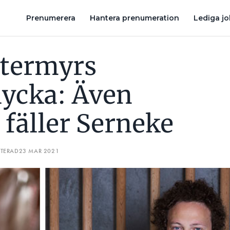
 FÄLLER SERNEKE
SPÄNNINGSSATT ELEMENT ELCHOCKADE BA
Prenumerera
Hantera prenumeration
Lediga j
stermyrs
lycka: Även
 fäller Serneke
ATERAD
23 MAR 2021