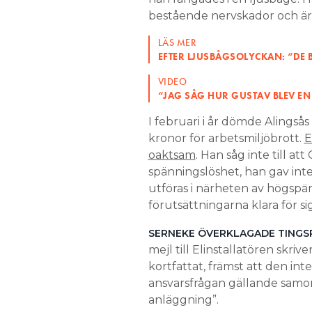
bestående nervskador och ärr
LÄS MER
EFTER LJUSBÅGSOLYCKAN: “DE
VIDEO
“JAG SÅG HUR GUSTAV BLEV EN
I februari i år dömde Alingsås
kronor för arbetsmiljöbrott.
E
oaktsam
. Han såg inte till a
spänningslöshet, han gav inte
utföras i närheten av högspä
förutsättningarna klara för sig
SERNEKE ÖVERKLAGADE TINGS
mejl till Elinstallatören skri
kortfattat, främst att den inte
ansvarsfrågan gällande samo
anläggning”.