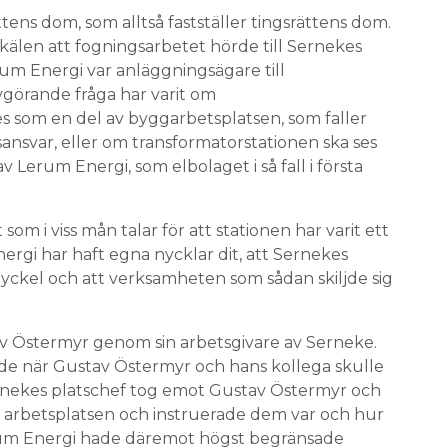
ns dom, som alltså fastställer tingsrättens dom.
kälen att fogningsarbetet hörde till Sernekes
m Energi var anläggningsägare till
vgörande fråga har varit om
es som en del av byggarbetsplatsen, som faller
svar, eller om transformatorstationen ska ses
 av Lerum Energi, som elbolaget i så fall i första
som i viss mån talar för att stationen har varit ett
Energi har haft egna nycklar dit, att Sernekes
 nyckel och att verksamheten som sådan skiljde sig
av Östermyr genom sin arbetsgivare av Serneke.
e när Gustav Östermyr och hans kollega skulle
ernekes platschef tog emot Gustav Östermyr och
å arbetsplatsen och instruerade dem var och hur
erum Energi hade däremot högst begränsade