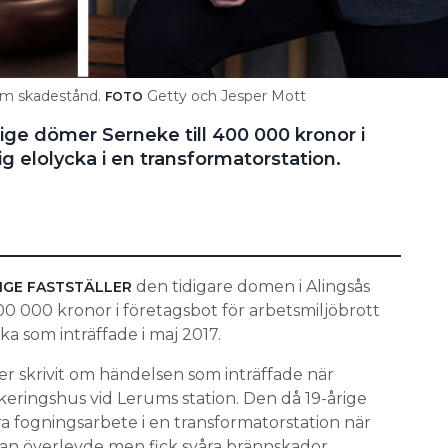
 om skadestånd.
Getty och Jesper Mott
FOTO
ige dömer Serneke till 400 000 kronor i
ig elolycka i en transformatorstation.
den tidigare domen i Alingsås
IGE FASTSTÄLLER
400 000 kronor i företagsbot för arbetsmiljöbrott
cka som inträffade i maj 2017.
ger skrivit om händelsen som inträffade när
eringshus vid Lerums station. Den då 19-årige
a fogningsarbete i en transformatorstation när
Han överlevde men fick svåra brännskador,