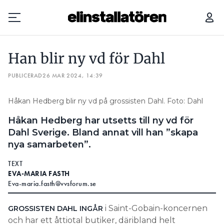
HAN BLIR NY VD FÖR DAHL
Han blir ny vd för Dahl
Prenumerera
PUBLICERAD
26 MAR 2024, 14:39
Hantera prenumeration
Håkan Hedberg blir ny vd på grossisten Dahl. Foto: Dahl
Lediga jobb
Håkan Hedberg har utsetts till ny vd för
Dahl Sverige. Bland annat vill han ”skapa
Annonsera
nya samarbeten”.
Läs E-tidningen
TEXT
EVA-MARIA FASTH
Eva-maria.fasth@vvsforum.se
Om tidningen
Kontakt
i Saint-Gobain-koncernen
GROSSISTEN DAHL INGÅR
Personuppgifter
och har ett åttiotal butiker, däribland helt