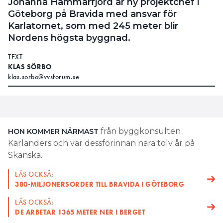
Johanna Hammarfjord är ny projektchef i
Göteborg på Bravida med ansvar för
Karlatornet, som med 245 meter blir
Nordens högsta byggnad.
TEXT
KLAS SÖRBO
klas.sorbo@vvsforum.se
från byggkonsulten
HON KOMMER NÄRMAST
Karlanders och var dessförinnan nära tolv år på
Skanska.
LÄS OCKSÅ:
380-MILJONERSORDER TILL BRAVIDA I GÖTEBORG
LÄS OCKSÅ:
DE ARBETAR 1365 METER NER I BERGET