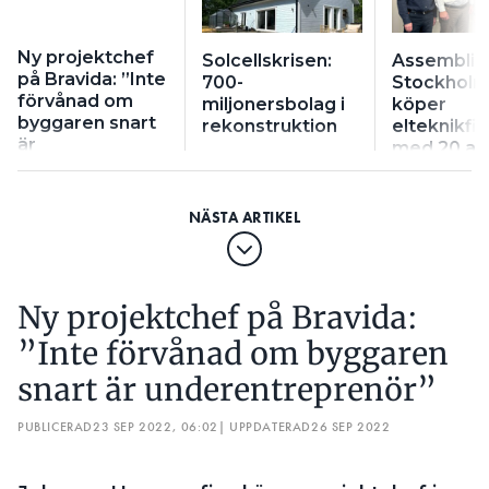
Ny projektchef
Solcellskrisen:
Assemblin 
på Bravida: ”Inte
700-
Stockholm
förvånad om
miljonersbolag i
köper
byggaren snart
rekonstruktion
elteknikfi
är
med 20 ans
underentreprenör”
Ny projektchef på Bravida:
”Inte förvånad om byggaren
snart är underentreprenör”
PUBLICERAD
23 SEP 2022, 06:02
| UPPDATERAD
26 SEP 2022