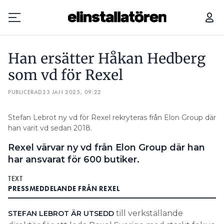
HAN ERSÄTTER HÅKAN HEDBERG SOM VD FÖR REXEL
Han ersätter Håkan Hedberg
Prenumerera
som vd för Rexel
PUBLICERAD
Hantera prenumeration
23 JAN 2025, 09:22
Lediga jobb
Stefan Lebrot ny vd för Rexel rekryteras från Elon Group där
han varit vd sedan 2018.
Annonsera
Rexel värvar ny vd från Elon Group där han
har ansvarat för 600 butiker.
Läs E-tidningen
TEXT
PRESSMEDDELANDE FRÅN REXEL
Om tidningen
Kontakt
till verkställande
STEFAN LEBROT ÄR UTSEDD
Personuppgifter