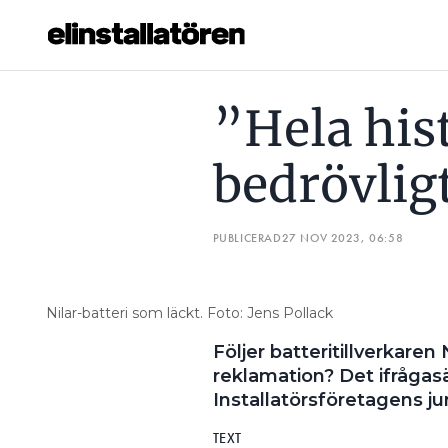
”HELA HISTORIEN ÄR BEDRÖVLIGT SKÖTT”
”VI VERKA
”Hela his
Prenumerera
bedrövlig
Hantera prenumeration
Lediga jobb
PUBLICERAD
27 NOV 2023, 06:58
Annonsera
Nilar-batteri som läckt. Foto: Jens Pollack
Läs E-tidningen
Följer batteritillverkaren
reklamation? Det ifrågasät
Om tidningen
Installatörsföretagens jur
Kontakt
Personuppgifter
TEXT