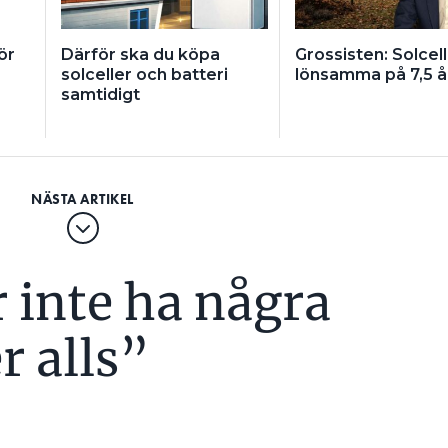
l på batteriet, så att det behöver reklameras, även
ör
Därför ska du köpa
Grossisten: Solcell
el, säger han.
solceller och batteri
lönsamma på 7,5 
samtidigt
att det är köplagen som i grunden styr
latörsföretag gentemot leverantörer. Men avtal
ha olika villkor. För den som skrivit avtal utifrån
stämmelser) är det tydligt vad som gäller.
ll till fall. Den som är osäker får gärna ringa till IN
 Mejhert.
r inte ha några
ITT ARBETE HAR?
acceptera ett generellt besked om att batterier
r alls”
tämmer troligen inte.