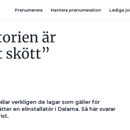
R INTE HA NÅGRA RÄTTIGHETER ALLS”
”VEM SKA TA ANSVAR FÖR
Prenumerera
Hantera prenumeration
Lediga j
torien är
t skött”
 Nilar verkligen de lagar som gäller för
ter en elinstallatör i Dalarna. Så här svarar
ist.