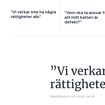
– Det kan ju vara fe
”Vi verkar inte ha några
”Vem ska ta ansvar f
om annat också är f
Fredrik
rättigheter alls”
att mitt batteri är
Mejhert
defekt?”
Han håller med om 
reklamationer från ett instal
som ingåtts mellan parter kan 
ALEM 09 (Allmänna leveransbe
– Annars kan det variera från fa
och stämma av, säger Fredrik
LÄS OCKSÅ:
”Vi verka
VET DU HUR LÅNG GARANTITID D
inte att man ska 
HAN TYCKER
rättighete
inte går att reklamera. Det s
PUBLICERAD
27 NOV 2023, 06:59