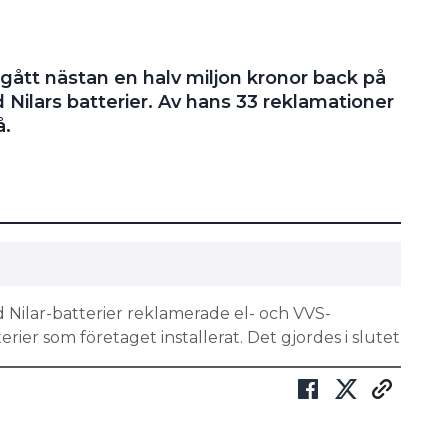
 gått nästan en halv miljon kronor back på
ilars batterier. Av hans 33 reklamationer
å.
Nilar-batterier reklamerade el- och VVS-
erier som företaget installerat. Det gjordes i slutet
kickade nya batterier och inkluderade
efter ett tag skickades de inte längre med, utan då