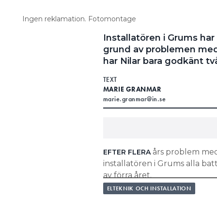
Ingen reklamation. Fotomontage
Installatören i Grums har
grund av problemen med N
har Nilar bara godkänt tv
TEXT
MARIE GRANMAR
marie.granmar@in.se
års problem med 
EFTER FLERA
installatören i Grums alla batt
av förra året.
ELTEKNIK OCH INSTALLATION
– Det började bra när Nilar s
jordfelsbrytare klass B. Men 