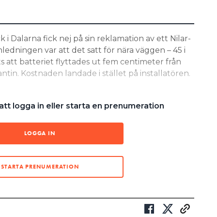
 i Dalarna fick nej på sin reklamation av ett Nilar-
ledningen var att det satt för nära väggen – 45 i
ts att batteriet flyttades ut fem centimeter från
ntin. Kostnaden landade i stället på installatören.
n anses ha garanti och inte vill hoppa
tt logga in eller starta en prenumeration
ande säger sig Nilar erbjuda nya
 tidigast om åtta månader. Det är
LOGGA IN
äntetid, och för så lång tid borde
ttning ges.”
STARTA PRENUMERATION
TIGHETER ALLS”