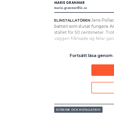
MARIE GRANMAR
Search for:
marie.granmar@in.se
Jens Pollack
ELINSTALLATÖREN
batteri som slutat fungera. An
SEARCH
stället för 50 centimeter. Tro
väggen frånsade sig Nilar gara
”I de fall där kunde
Fortsätt läsa genom a
på Ferroamps erbjud
batterimoduler, men
inte en acceptabel v
någon form av ersä
JENS POLLACK, ELINSTALLATÖR
FLERA DRABBADE:
”VI VERKAR INTE HA NÅGRA RÄT
ELTEKNIK OCH INSTALLATION
LÄS OCKSÅ: