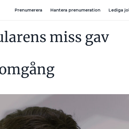
GÅNG
MISSTÄNKT FÖR ELSTÖLD I 30 ÅR NEKAR: ”JAG KAN INTE E
Prenumerera
Hantera prenumeration
Lediga j
arens miss gav
nomgång