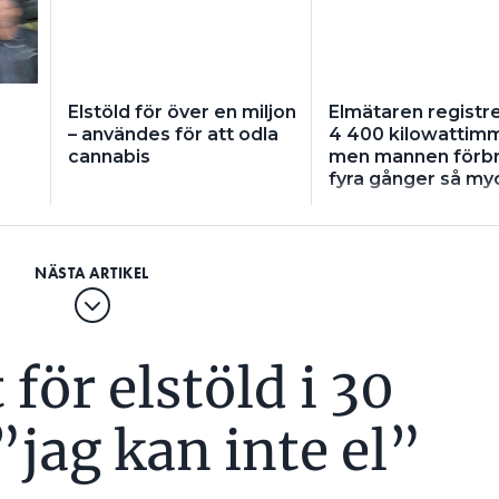
Elstöld för över en miljon
Elmätaren registr
– användes för att odla
4 400 kilowattimm
cannabis
men mannen förb
fyra gånger så my
för elstöld i 30
”jag kan inte el”