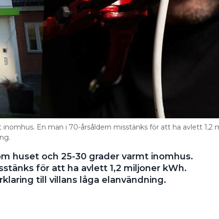
omhus. En man i 70-årsåldern misstänks för att ha avlett 1,2 m
ing.
m huset och 25-30 grader varmt inomhus.
stänks för att ha avlett 1,2 miljoner kWh.
klaring till villans låga elanvändning.