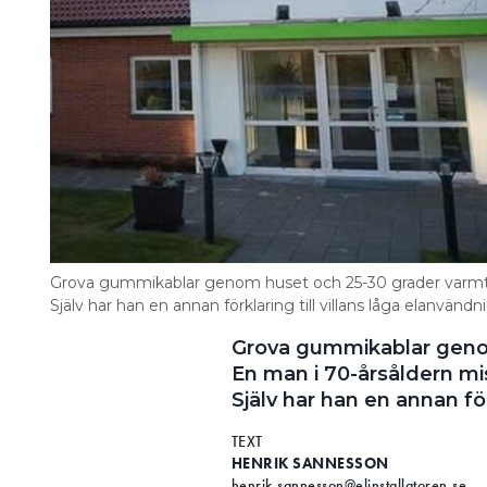
Grova gummikablar genom huset och 25-30 grader varmt in
Själv har han en annan förklaring till villans låga elanvändn
Grova gummikablar geno
En man i 70-årsåldern mis
Själv har han en annan för
TEXT
HENRIK SANNESSON
henrik.sannesson@elinstallatoren.se