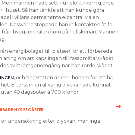
. Men mannen hade sett hur elektrikern gjorde
oner i huset. Så han tänkte att han kunde göra
abel i villans permanenta elcentral via en
len. Dessvärre stoppade han in kontakten åt fel
en från byggcentralen kom på nollskenan. Mannen
ag.
n energibolaget till platsen för att förbereda
 aning om att kapslingen till fasadmätarskåpet
ades av strömgenomgång när han rörde skåpet.
, och tingsrätten dömer honom för att ha
INGEN
et. Eftersom en allvarlig olycka hade kunnat
ter utan 40 dagsböter à 700 kronor.
ABBADE HYRESGÄSTER
 för undersökning efter olyckan, men inga