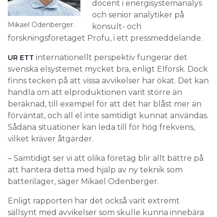
internationellt perspektiv fungerar det
UR ETT
svenska elsystemet mycket bra, enligt Elforsk. Dock
finns tecken på att vissa avvikelser har ökat. Det kan
handla om att elproduktionen varit större än
beräknad, till exempel för att det har blåst mer än
förväntat, och all el inte samtidigt kunnat användas.
Sådana situationer kan leda till för hög frekvens,
vilket kräver åtgärder.
– Samtidigt ser vi att olika företag blir allt bättre på
att hantera detta med hjälp av ny teknik som
batterilager, säger Mikael Odenberger.
Enligt rapporten har det också varit extremt
sällsynt med avvikelser som skulle kunna innebära
ett skärpt drifttillstånd av elsystemet.
LÄS OCKSÅ:
HÄR FINNS MASSOR AV TILLGÄNGLIG EFFEKT