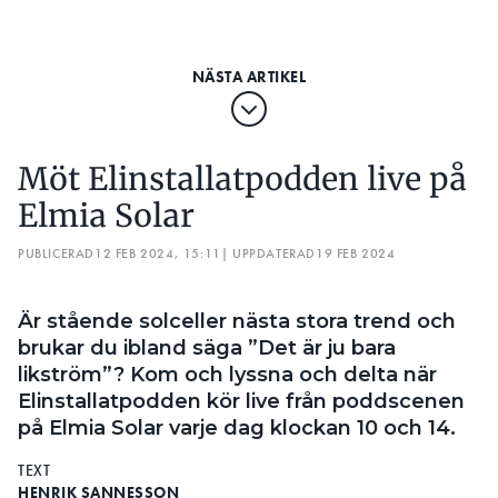
Elmia Solar
PUBLICERAD
12 FEB 2024, 15:11
| UPPDATERAD
19 FEB 2024
Är stående solceller nästa stora trend och
brukar du ibland säga ”Det är ju bara
likström”? Kom och lyssna och delta när
Elinstallatpodden kör live från poddscenen
på Elmia Solar varje dag klockan 10 och 14.
TEXT
HENRIK SANNESSON
henrik.sannesson@elinstallatoren.se
Kapa effekttoppar, lagra