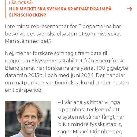
Inte minst representanter för Tidöpartierna har
beskrivit det svenska elsystemet som misslyckat.
Men stämmer det?
Nej, menar forskare som tagit fram data till
rapporten Elsystemets stabilitet från Energiforsk.
Bland annat har forskarna analyserat 100 gigabyte
data från 2015 till och med juni 2024. Det handlar
om mätpunkter var tiondels sekund under nästan
en tioårsperiod.
– I vår analys hittar vi inga
uppenbara tecken på att
elsystemet så här långt har
blivit mindre fysiskt stabilt,
säger Mikael Odenberger,
docent i energisystemanalys
och senior analytiker på
Mikael Odenberger.
konsult- och
forskningsföretaget Profu, i ett pressmeddelande.