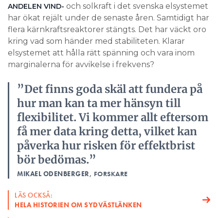
kring vad som händer med stabiliteten. Klarar
elsystemet att hålla rätt spänning och vara inom
marginalerna för avvikelse i frekvens?
”Det finns goda skäl att fundera på
hur man kan ta mer hänsyn till
flexibilitet. Vi kommer allt eftersom
få mer data kring detta, vilket kan
påverka hur risken för effektbrist
bör bedömas.”
MIKAEL ODENBERGER
, FORSKARE
LÄS OCKSÅ:
HELA HISTORIEN OM SYDVÄSTLÄNKEN
LÄS OCKSÅ:
HUR MYCKET SKA SVENSKA KRAFTNÄT DRA IN PÅ
ELPRISCHOCKEN?