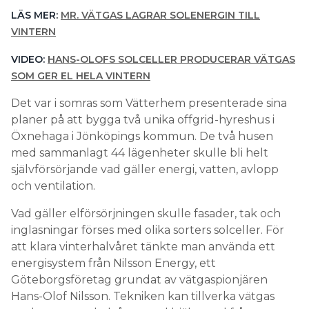
LÄS MER:
MR. VÄTGAS LAGRAR SOLENERGIN TILL
VINTERN
VIDEO:
HANS-OLOFS SOLCELLER PRODUCERAR VÄTGAS
SOM GER EL HELA VINTERN
Det var i somras som Vätterhem presenterade sina
planer på att bygga två unika offgrid-hyreshus i
Öxnehaga i Jönköpings kommun. De två husen
med sammanlagt 44 lägenheter skulle bli helt
självförsörjande vad gäller energi, vatten, avlopp
och ventilation.
Vad gäller elförsörjningen skulle fasader, tak och
inglasningar förses med olika sorters solceller. För
att klara vinterhalvåret tänkte man använda ett
energisystem från Nilsson Energy, ett
Göteborgsföretag grundat av vätgaspionjären
Hans-Olof Nilsson. Tekniken kan tillverka vätgas