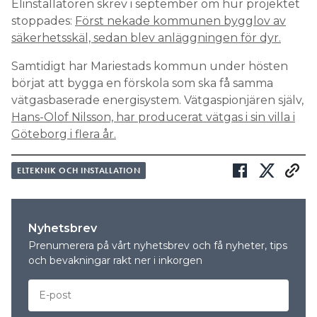
Elinstallatören skrev i september om hur projektet
stoppades:
Först nekade kommunen bygglov av
säkerhetsskäl, sedan blev anläggningen för dyr.
Samtidigt har Mariestads kommun under hösten
börjat att bygga en förskola som ska få samma
vätgasbaserade energisystem. Vätgaspionjären själv,
Hans-Olof Nilsson, har producerat vätgas i sin villa i
Göteborg i flera år.
ELTEKNIK OCH INSTALLATION
Nyhetsbrev
Prenumerera på vårt nyhetsbrev och få nyheter, tips
och bevakningar rakt ner i inkorgen