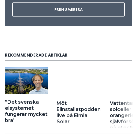
REKOMMENDERADE ARTIKLAR
”Det svenska
Möt
Vattentan
elsystemet
Elinstallatpodden
solceller g
fungerar mycket
live på Elmia
orangeriet
bra”
Solar
självförsö
på el och 