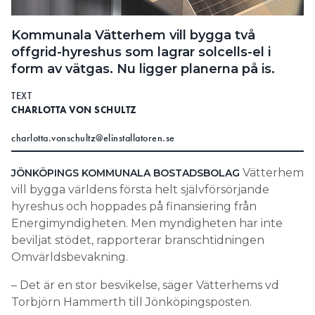
Search for:
Kommunala Vätterhem vill bygga två
offgrid-hyreshus som lagrar solcells-el i
form av vätgas. Nu ligger planerna på is.
SEARCH
TEXT
CHARLOTTA VON SCHULTZ
charlotta.vonschultz@elinstallatoren.se
Vätterhem
JÖNKÖPINGS KOMMUNALA BOSTADSBOLAG
vill bygga världens första helt självförsörjande
hyreshus och hoppades på finansiering från
Energimyndigheten. Men myndigheten har inte
beviljat stödet, rapporterar branschtidningen
Omvärldsbevakning.
– Det är en stor besvikelse, säger Vätterhems vd
Torbjörn Hammerth till Jönköpingsposten.