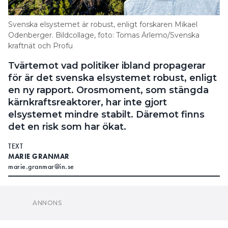
Svenska elsystemet är robust, enligt forskaren Mikael
Odenberger. Bildcollage, foto: Tomas Ärlemo/Svenska
kraftnät och Profu
Tvärtemot vad politiker ibland propagerar
för är det svenska elsystemet robust, enligt
en ny rapport. Orosmoment, som stängda
kärnkraftsreaktorer, har inte gjort
elsystemet mindre stabilt. Däremot finns
det en risk som har ökat.
TEXT
MARIE GRANMAR
marie.granmar@in.se
och solkraft i det svenska elsystemet
ANDELEN VIND-
har ökat rejält under de senaste åren. Samtidigt har
flera kärnkraftsreaktorer stängts. Det har väckt oro