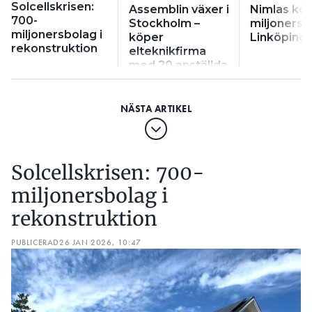
Solcellskrisen:
Assemblin växer i
Nimlas kö
700-
Stockholm –
miljonersb
miljonersbolag i
köper
Linköping
rekonstruktion
elteknikfirma
med 20 anställda
Solcellskrisen: 700-
miljonersbolag i
rekonstruktion
PUBLICERAD
26 JAN 2026, 10:47