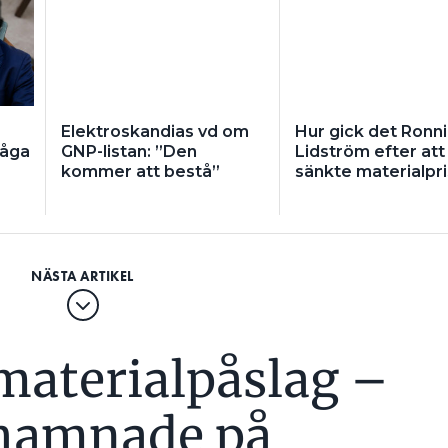
et hos en annan leverantör än den företaget
 inte att debiterad materialkostnad är oskälig,
å slog fast att företag har rätt att ta betalt för
Elektroskandias vd om
Hur gick det Ronn
ETTERSSON REDER UT VAD SOM GÄLLER
låga
GNP-listan: ”Den
Lidström efter att
VAD SJUTTON ÄR DET?
kommer att bestå”
sänkte materialpr
materialpåslag –
 hamnade på