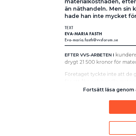
materialkostnaden, efte
än näthandeln. Men sin 
Search for:
hade han inte mycket för
TEXT
EVA-MARIA FASTH
SEARCH
Eva-maria.fasth@vvsforum.se
kundens 
EFTER VVS-ARBETEN I
drygt 21 500 kronor för materi
Företaget tyckte inte att de 
för att åka och handla materia
Fortsätt läsa genom a
HUR KUNDE SLUTSUMMAN BLI TIO
KUNDEN JÄMFÖRDE FAKTURAN MED
TVIST OM MATERIALPÅSLAG – E
MEN KUNDEN ACCEPTERADE IN
reklamationsnämnden, Arn.