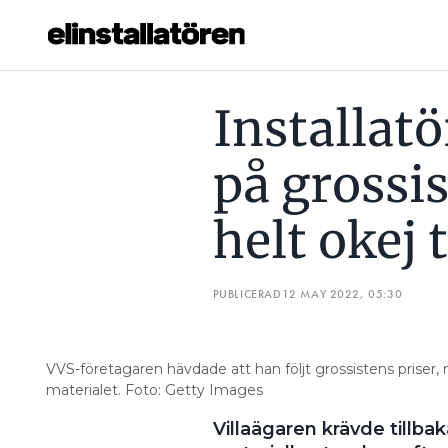
INSTALLATÖREN GICK RAKT AV PÅ GROSSISTENS PRISLISTA
Installatö
Prenumerera
på grossis
Hantera prenumeration
helt okej 
Lediga jobb
Annonsera
PUBLICERAD
12 MAY 2022, 05:30
Läs E-tidningen
VVS-företagaren hävdade att han följt grossistens prise
Om tidningen
materialet. Foto: Getty Images
Kontakt
Villaägaren krävde tillbak
Personuppgifter