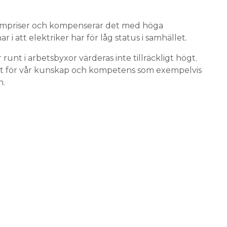
 timpriser och kompenserar det med höga
 i att elektriker har för låg status i samhället.
runt i arbetsbyxor värderas inte tillräckligt högt.
talt för vår kunskap och kompetens som exempelvis
n.