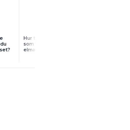
ie
Hur tacklar du en kund
Har du ändrat d
 du
som vill köpa in
prissättning nu i
iset?
elmaterial själv?
lågkonjunkture