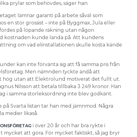
ilka prylar som behövdes, säger han.
retaget lämnar garanti på arbete såväl som
os en stor grossist – inte på Byggmax, Jula eller
tfördes på löpande räkning utan någon
d kostnaden kunde landa på. Att kundens
ttning om vad elinstallationen skulle kosta kände
nder kan inte förvänta sig att få samma pris från
elsföretag. Men nämnden tyckte ändå att
 hög utan att Elektrolund motiverat det fullt ut.
us Nilsson att betala tillbaka 3 249 kronor. Han
ag i samma storleksordning inte blev godkänt.
 på Svarta listan tar han med jämnmod. Några
a medier likaså.
i över 20 år och har bra rykte i
TIONSFÖRETAG
 mycket att göra. För mycket faktiskt, så jag bryr