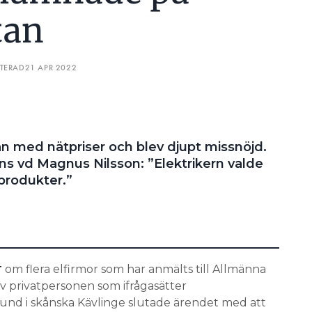
tan
epresentant i Arn, hör henne berätta om hur man vinner
d annat beroende av mängd, art och avstånd till
ATERAD
21 APR 2022
den i beslutet.
et hade redovisat bedömde nämnden att
d som skälig.
 med nätpriser och blev djupt missnöjd.
ans vd Magnus Nilsson: ”Elektrikern valde
produkter.”
om flera elfirmor som har anmälts till Allmänna
T
 privatpersonen som ifrågasätter
lund i skånska Kävlinge slutade ärendet med att