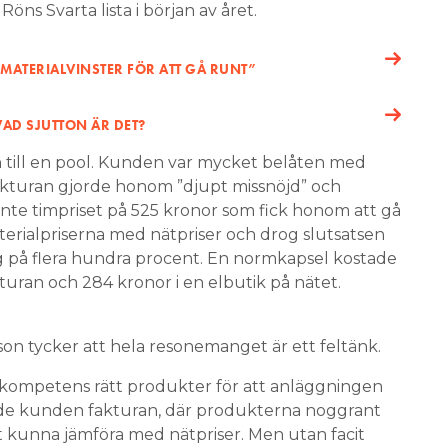
ns Svarta lista i början av året.
 MATERIALVINSTER FÖR ATT GÅ RUNT”
VAD SJUTTON ÄR DET?
on till en pool. Kunden var mycket belåten med
akturan gjorde honom ”djupt missnöjd” och
inte timpriset på 525 kronor som fick honom att gå
terialpriserna med nätpriser och drog slutsatsen
g på flera hundra procent. En normkapsel kostade
kturan och 284 kronor i en elbutik på nätet.
on tycker att hela resonemanget är ett feltänk.
kompetens rätt produkter för att anläggningen
de kunden fakturan, där produkterna noggrant
tt kunna jämföra med nätpriser. Men utan facit