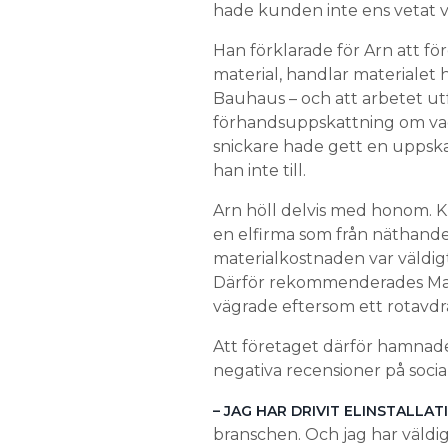
hade kunden inte ens vetat v
Han förklarade för Arn att fö
material, handlar materialet h
Bauhaus – och att arbetet u
förhandsuppskattning om va
snickare hade gett en uppska
han inte till.
Arn höll delvis med honom. Ku
en elfirma som från näthand
materialkostnaden var väldigt
Därför rekommenderades Magn
vägrade eftersom ett rotavdr
Att företaget därför hamnade
negativa recensioner på social
– JAG HAR DRIVIT ELINSTALLA
branschen. Och jag har väldigt