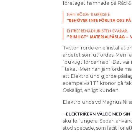
företaget hamnade på Råd & Rö
HAN HÖJDE TIMPRISET:
“BEHÖVER INTE FÖRLITA OSS PÅ
ENTREPRENADJURISTEN SVARAR:
”RIMLIGT” MATERIALPÅSLAG – 
Tvisten rörde en elinstallati
arbetet som utfördes. Men f
”duktigt förbannad”. Det var 
i taket. Men han jämförde ma
att Elektrolund gjorde påsla
exempelvis 1 111 kronor på fa
Oskäligt, enligt kunden.
Elektrolunds vd Magnus Nilss
– ELEKTRIKERN VALDE MED SIN
skulle fungera. Sedan använ
stod specade, som facit för a