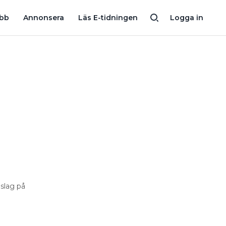
RMAN HAMNADE PÅ SVARTA LISTAN
SJU TIPS MOT BRANSCHPLÅ
obb
Annonsera
Läs E-tidningen
Logga in
slag på