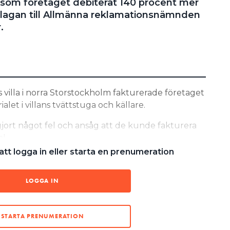
rsom företaget debiterat 140 procent mer
klagan till Allmänna reklamationsnämnden
.
villa i norra Storstockholm fakturerade företaget
alet i villans tvättstuga och källare.
gjort något fel och ansåg att de kunde fakturera
l.
tt logga in eller starta en prenumeration
TUSENTALS KRONOR DYRARE ÄN AVTALAT?
 NÄTPRISER OCH BLEV DJUPT MISSNÖJD
LOGGA IN
LFIRMAN HAMNADE PÅ SVARTA LISTAN
detta och anmälde VVS-företaget till Allmänna
TE
STARTA PRENUMERATION