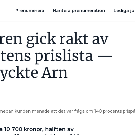
 — HELT OKEJ TYCKTE ARN
TVIST OM MATERIALPÅSLAG – ELFI
Prenumerera
Hantera prenumeration
Lediga j
ren gick rakt av
tens prislista —
tyckte Arn
r, medan kunden menade att det var fråga om 140 procents prispå
a 10 700 kronor, hälften av