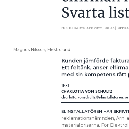
Svarta lis
Betti-Ann Pettersson är branschr
en tvist.
“Skälig tid för detta är blan
PUBLICERAD
20 APR 2022, 08:36
| UPPD
leverantörerna”, skriver nämn
Med hänsyn till vad företag
Magnus Nilsson, Elektrolund
företagets debitering framsto
Kunden jämförde fakturan
Ett feltänk, anser elfirm
med sin kompetens rätt 
TEXT
CHARLOTTA VON SCHULTZ
charlotta.vonschultz@elinstallatoren.se
ELINSTALLATÖREN HAR SKRIVI
reklamationsnämnden, Arn, av
materialpriserna. För Elektro