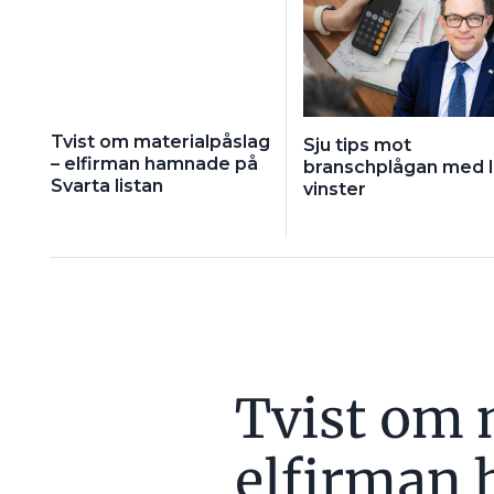
Att kostnaderna för material
anlitat kan vara lägre innebär
konstaterade nämnden som ocks
inköp av material.
Tvist om materialpåslag
Sju tips mot
ENTREPRENADJURIST BETTI-ANN P
– elfirman hamnade på
branschplågan med 
”RIMLIGT” MATERIALPÅSLAG – 
Svarta listan
vinster
Tvist om 
elfirman