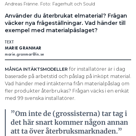
annat så kallad återbrukscoachning, med hjälp av
Andreas Fränne. Foto: Fagerhult och Sould
experter på livscykelanalys och
Använder du återbrukat elmaterial? Frågan
miljövarudeklaration (EPD).
väcker nya frågeställningar. Vad händer till
– Vi fick väldigt bra underlag för hur man bör tänka
exempel med materialpåslaget?
kring produktval och återbruk. Det har ökat
TEXT
möjligheterna att göra rätt. Nu vet vi att vi inte
MARIE GRANMAR
bryter mot lagen, utan gör rätt, säger Ebba
marie.granmar@in.se
Sandström.
för installatörer är i dag
MÅNGA INTÄKTSMODELLER
rutin är att ta hand om
EN VIKTIG
baserade på arbetstid och påslag på inköpt material.
produkterna innan de hamnar i
Här
Vad händer med intäkterna från materialpåslag om
soptunnan. När de väl är där ses de som
sorteras
fler produkter återbrukas? Frågan väcks i en enkät
avfall och får inte plockas upp igen.
alla
med 99 svenska installatörer.
produkter.
Annat viktigt är att vara tydlig gentemot
Foto:
kunderna om vad som gäller kring
”Om inte de (grossisterna) tar tag i
Daniel
garantier. Till exempel skriva in i avtalet
Roos
det här snart kommer någon annan
att det inte är garanti på en viss produkt
att ta över återbruksmarknaden.”
– eller bara garanti i ett par månader.