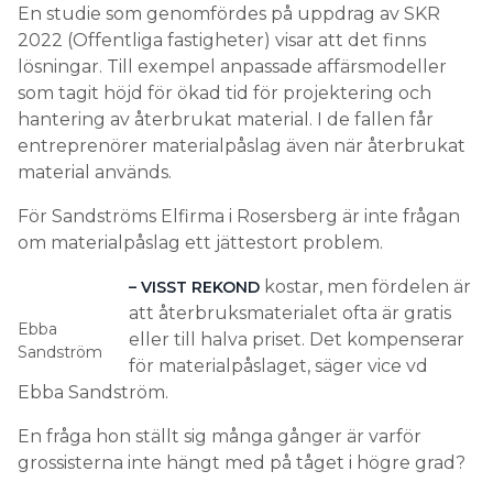
att sälja produkter. Fler måste dock delta om
En studie som genomfördes på uppdrag av SKR
utbudet ska bli större.
2022 (Offentliga fastigheter) visar att det finns
lösningar. Till exempel anpassade affärsmodeller
– Om det cirkulära arbetet ska göra någon skillnad
som tagit höjd för ökad tid för projektering och
måste det bli mer storskaligt. Då krävs att även stora
hantering av återbrukat material. I de fallen får
bolag och projekt deltar i högre utsträckning än i
entreprenörer materialpåslag även när återbrukat
dag, säger Ebba Sandström.
material används.
För Sandströms Elfirma i Rosersberg är inte frågan
om materialpåslag ett jättestort problem.
kostar, men fördelen är
– VISST REKOND
att återbruksmaterialet ofta är gratis
Ebba
eller till halva priset. Det kompenserar
Sandström
för materialpåslaget, säger vice vd
Ebba Sandström.
En fråga hon ställt sig många gånger är varför
grossisterna inte hängt med på tåget i högre grad?