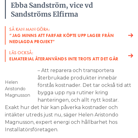
Ebba Sandström, vice vd
– Det är svårt att lämna garanti på något som inte är
Sandströms Elfirma
nytt. Hittills har det inte varit några problem. Om
något går sönder får vi bara lösa det, säger Ebba
SÅ KAN MAN GÖRA:
Sandström.
”JAG MINNS ATT FARFAR KÖPTE UPP LAGER FRÅN
NEDLAGDA PROJEKT”
De produkter som företaget återbrukat mest
hittills är vägguttag, strömbrytare, centraldelar och
LÄS OCKSÅ:
markskåp i metall samt belysningsarmaturer.
ELMATERIAL ÅTERANVÄNDS INTE TROTS ATT DET GÅR
Nyligen hittade de för första gången en större
– Att reparera och transportera
mängd kabelstegar som såldes för återbruk.
återbrukade produkter innebär
Helen
förstås kostnader. Det tar också tid att
LÄS OCKSÅ:
Aristondo
ELMATERIAL PÅ SECOND HAND? JAJAMÄN
bygga upp nya rutiner kring
Magnusson
hanteringen, och allt nytt kostar.
väljer Sandströms Elfirma att
I FÖRSTA HAND
Exakt hur det här kan påverka kostnader och
återbruka produkter internt, från egna projekt.
intäkter utreds just nu, säger Helen Aristondo
Men ibland har de använt sig av tjänsten som
Magnusson, expert energi och hållbarhet hos
erbjuds av Centrum för cirkulärt byggande,
Installatörsföretagen.
CCBuild, med produkter över hela landet – mest för