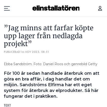
”JAG MINNS ATT FARFAR KÖPTE UPP LAGER FRÅN NEDLAGDA PROJEKT”
”Jag minns att farfar köpte
Prenumerera
upp lager från nedlagda
projekt”
Hantera prenumeration
PUBLICERAD
16 NOV 2023, 08:51
Lediga jobb
Ebba Sandström. Foto: Daniel Roos och genrebild Getty
Annonsera
För 100 år sedan handlade återbruk om att
Läs E-tidningen
göra en bra affär, i dag handlar det om
miljön. Sandströms Elfirma har ett eget
system för återbruk av elprodukter. Så här
Om tidningen
fungerar det i praktiken.
Kontakt
Personuppgifter
TEXT