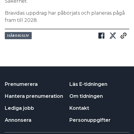
Säkerhet.
Bravidas uppdrag har påbörjats och planeras pågå
fram till 2028.
NÄRINGSLIV
Prenumerera
Läs E-tidningen
Hantera prenumeration
Om tidningen
Lediga jobb
Kontakt
Annonsera
Personuppgifter