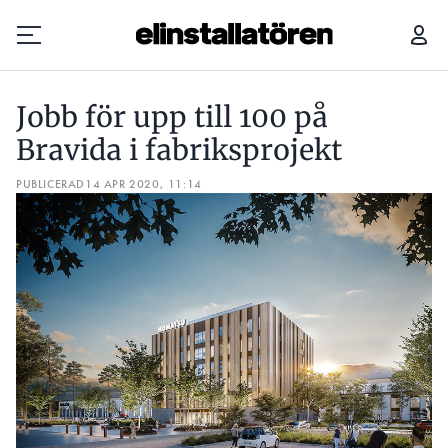
JOBB FÖR UPP TILL 100 PÅ BRAVIDA I FABRIKSPROJEKT
BRA
Jobb för upp till 100 på
Prenumerera
Bravida i fabriksprojekt
PUBLICERAD
Hantera prenumeration
14 APR 2020, 11:14
Lediga jobb
Annonsera
Läs E-tidningen
Om tidningen
Kontakt
Personuppgifter