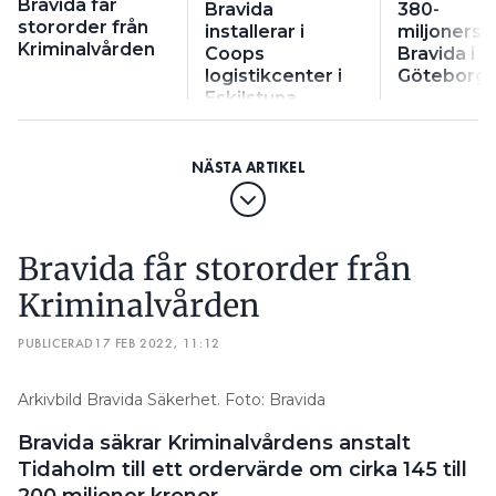
Bravida får
Bravida
380-
stororder från
installerar i
miljonersor
Kriminalvården
Coops
Bravida i
logistikcenter i
Göteborg
Eskilstuna
Bravida får stororder från
Kriminalvården
PUBLICERAD
17 FEB 2022, 11:12
Arkivbild Bravida Säkerhet. Foto: Bravida
Bravida säkrar Kriminalvårdens anstalt
Tidaholm till ett ordervärde om cirka 145 till