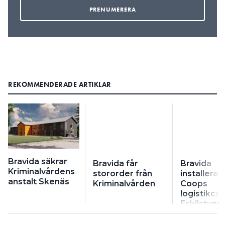
REKOMMENDERADE ARTIKLAR
Bravida säkrar
Bravida får
Bravida
Kriminalvårdens
stororder från
installerar 
anstalt Skenäs
Kriminalvården
Coops
logistikcen
Eskilstuna