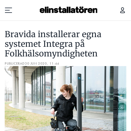
BRAVIDA INSTALLERAR EGNA SYSTEMET INTEGRA PÅ FOLKHÄLSOMYNDIGHETEN
BRA
Bravida installerar egna
Prenumerera
systemet Integra på
Folkhälsomyndigheten
Hantera prenumeration
PUBLICERAD
30 JUN 2020, 11:44
Lediga jobb
Annonsera
Läs E-tidningen
Om tidningen
Kontakt
Personuppgifter