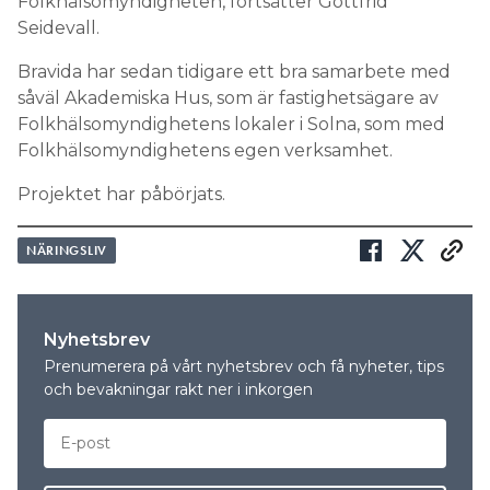
Folkhälsomyndigheten, fortsätter Gottfrid
Seidevall.
Bravida har sedan tidigare ett bra samarbete med
såväl Akademiska Hus, som är fastighetsägare av
Folkhälsomyndighetens lokaler i Solna, som med
Folkhälsomyndighetens egen verksamhet.
Projektet har påbörjats.
NÄRINGSLIV
Nyhetsbrev
Prenumerera på vårt nyhetsbrev och få nyheter, tips
och bevakningar rakt ner i inkorgen