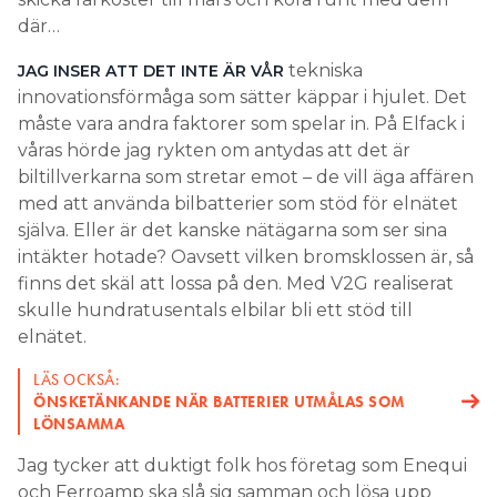
där…
tekniska
JAG INSER ATT DET INTE ÄR VÅR
innovationsförmåga som sätter käppar i hjulet. Det
måste vara andra faktorer som spelar in. På Elfack i
våras hörde jag rykten om antydas att det är
biltillverkarna som stretar emot – de vill äga affären
med att använda bilbatterier som stöd för elnätet
själva. Eller är det kanske nätägarna som ser sina
intäkter hotade? Oavsett vilken bromsklossen är, så
finns det skäl att lossa på den. Med V2G realiserat
skulle hundratusentals elbilar bli ett stöd till
elnätet.
LÄS OCKSÅ:
ÖNSKETÄNKANDE NÄR BATTERIER UTMÅLAS SOM
LÖNSAMMA
Jag tycker att duktigt folk hos företag som Enequi
och Ferroamp ska slå sig samman och lösa upp