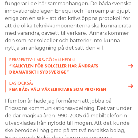
fungerar i de här sammanhangen. De båda svenska
innovationsbolagen Enequi och Ferroamp är djupt
eniga om en sak – att det krävs öppna protokoll för
att de olika teknikkomponenterna ska kunna prata
med varandra, oavsett tillverkare. Annars kommer
den som har solceller och batterier inte kunna
nyttja sin anläggning på det sätt den vill.
PERSPEKTIV: LARS-GÖRAN HEDIN
”KALKYLEN FÖR SOLCELLER HAR ÄNDRATS
DRAMATISKT I SYDSVERIGE”
LÄS OCKSÅ:
FEM RÅD: VÄLJ VÄXELRIKTARE SOM PROFFSEN
I femton år hade jag förmånen att jobba på
Ericssons kommunikationsavdelning. Det var under
de där magiska åren 1990-2005 då mobiltelefonin
utvecklades från nyfödd till mogen. Att det kunde
ske berodde i hög grad på att två nordiska bolag,
Ericsson och Nokia drev fram gemensamma