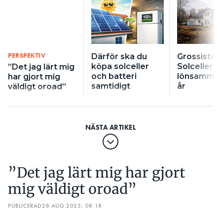
PERSPEKTIV
Därför ska du
Grossisten
köpa solceller
Solceller bl
”Det jag lärt mig
och batteri
lönsamma 
har gjort mig
samtidigt
år
väldigt oroad”
”Det jag lärt mig har gjort
mig väldigt oroad”
PUBLICERAD
28 AUG 2023, 08:18