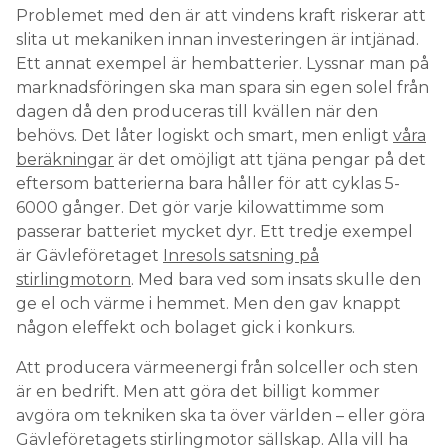
Problemet med den är att vindens kraft riskerar att
slita ut mekaniken innan investeringen är intjänad.
Ett annat exempel är hembatterier. Lyssnar man på
marknadsföringen ska man spara sin egen solel från
dagen då den produceras till kvällen när den
behövs. Det låter logiskt och smart, men enligt
våra
beräkningar
är det omöjligt att tjäna pengar på det
eftersom batterierna bara håller för att cyklas 5-
6000 gånger. Det gör varje kilowattimme som
passerar batteriet mycket dyr. Ett tredje exempel
är Gävleföretaget
Inresols satsning på
stirlingmotorn
. Med bara ved som insats skulle den
ge el och värme i hemmet. Men den gav knappt
någon eleffekt och bolaget gick i konkurs.
Att producera värmeenergi från solceller och sten
är en bedrift. Men att göra det billigt kommer
avgöra om tekniken ska ta över världen – eller göra
Gävleföretagets stirlingmotor sällskap. Alla vill ha