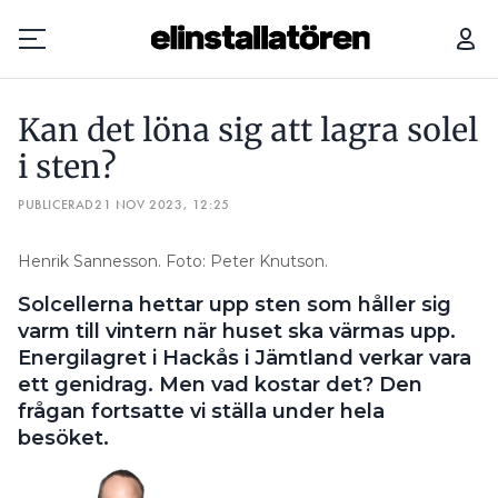
KAN DET LÖNA SIG ATT LAGRA SOLEL I STEN?
”DET JAG LÄ
Kan det löna sig att lagra solel
Prenumerera
i sten?
PUBLICERAD
Hantera prenumeration
21 NOV 2023, 12:25
Lediga jobb
Henrik Sannesson. Foto: Peter Knutson.
Solcellerna hettar upp sten som håller sig
Annonsera
varm till vintern när huset ska värmas upp.
Energilagret i Hackås i Jämtland verkar vara
Läs E-tidningen
ett genidrag. Men vad kostar det? Den
frågan fortsatte vi ställa under hela
Om tidningen
besöket.
Kontakt
Personuppgifter