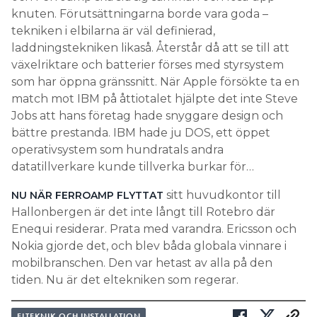
knuten. Förutsättningarna borde vara goda –
tekniken i elbilarna är väl definierad,
laddningstekniken likaså. Återstår då att se till att
växelriktare och batterier förses med styrsystem
som har öppna gränssnitt. När Apple försökte ta en
match mot IBM på åttiotalet hjälpte det inte Steve
Jobs att hans företag hade snyggare design och
bättre prestanda. IBM hade ju DOS, ett öppet
operativsystem som hundratals andra
datatillverkare kunde tillverka burkar för…
sitt huvudkontor till
NU NÄR FERROAMP FLYTTAT
Hallonbergen är det inte långt till Rotebro där
Enequi residerar. Prata med varandra. Ericsson och
Nokia gjorde det, och blev båda globala vinnare i
mobilbranschen. Den var hetast av alla på den
tiden. Nu är det eltekniken som regerar.
ELTEKNIK OCH INSTALLATION