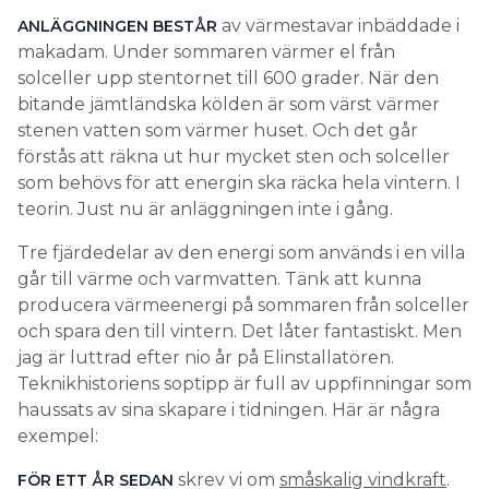
av värmestavar inbäddade i
ANLÄGGNINGEN BESTÅR
makadam. Under sommaren värmer el från
solceller upp stentornet till 600 grader. När den
bitande jämtländska kölden är som värst värmer
stenen vatten som värmer huset. Och det går
förstås att räkna ut hur mycket sten och solceller
som behövs för att energin ska räcka hela vintern. I
teorin. Just nu är anläggningen inte i gång.
Tre fjärdedelar av den energi som används i en villa
går till värme och varmvatten. Tänk att kunna
producera värmeenergi på sommaren från solceller
och spara den till vintern. Det låter fantastiskt. Men
jag är luttrad efter nio år på Elinstallatören.
Teknikhistoriens soptipp är full av uppfinningar som
haussats av sina skapare i tidningen. Här är några
exempel:
skrev vi om
småskalig vindkraft
.
FÖR ETT ÅR SEDAN