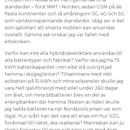
standarder – först NMT i Norden, sedan GSM på de
flesta kontinenter och så småningom 3G, 4G och 5G
som världsomspännande standarder. Idag ser vi det
som självklart att smarta mobilen kan användas
överallt. Samma sak önskar jag var fallet med
eltekniken.
Varför kan inte alla hybridväxelriktare användas till
alla batterityper och fabrikat? Varför ska jag ha 75
kWh batterikapacitet i min elbil stå outnyttjad
hemma i skogsgläntan? Tillsammans med mitt
solbatteri på 15 kWh och mina solpaneler skulle jag
vara helt självförsörjd med solel under 260 dagar
om året, om mina bilbatterier blev en del av
energibanken där hemma. Resten av tiden skulle
jag ladda batterierna när Nordpools priser var som
lägst. Hur svårt kan det vara att enas om hur V2G,
fordonsel till nätet, ska realiseras? Människan kan ju
skicka farkoster till mars och köra runt med dem