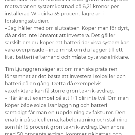
motsvarar en systemkostnad på 8,21 kronor per
installerad W – cirka 35 procent lägre än i
forskningsstudien.
– Jag håller med om slutsatsen. Köper man för dyrt,
då är det inte lönsamt att investera. Det gäller
särskilt om du köper ett batteri där vissa system kan
vara överprisade – inte minst om du lägger till ett
litet batteri i efterhand och måste byta växelriktare.
Tim Ljunggren säger att om man ska prata ren
lönsamhet är det bästa att investera i solceller och
batteri på en gång. Detta då exempelvis
växelriktare kan få större grön teknik-avdrag.
– Här är ett exempel på att 1+1 blir inte två. Om man
köper både solcellsanläggning och batteri
samtidigt får man en uppdelning av fakturor. Den
ena blir på solcellerna, kabeldragning och ställning
som får 15 procent grön teknik-avdrag. Den andra,
med 50 procents avdrag, kommer på batteri och