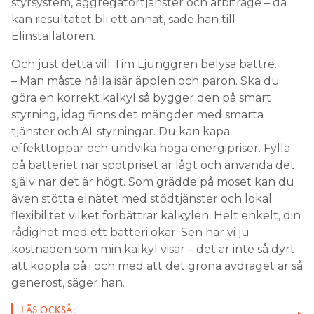
styrsystem, aggregatortjänster och arbitrage – då
kan resultatet bli ett annat, sade han till
Elinstallatören.
Och just detta vill Tim Ljunggren belysa bättre.
– Man måste hålla isär äpplen och päron. Ska du
göra en korrekt kalkyl så bygger den på smart
styrning, idag finns det mängder med smarta
tjänster och AI-styrningar. Du kan kapa
effekttoppar och undvika höga energipriser. Fylla
på batteriet när spotpriset är lågt och använda det
själv när det är högt. Som grädde på moset kan du
även stötta elnätet med stödtjänster och lokal
flexibilitet vilket förbättrar kalkylen. Helt enkelt, din
rådighet med ett batteri ökar. Sen har vi ju
kostnaden som min kalkyl visar – det är inte så dyrt
att koppla på i och med att det gröna avdraget är så
generöst, säger han.
LÄS OCKSÅ: