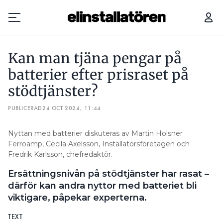
KAN MAN TJÄNA PENGAR PÅ BATTERIER EFTER PRISRASET PÅ STÖDTJÄNSTER?
Kan man tjäna pengar på
Prenumerera
batterier efter prisraset på
stödtjänster?
Hantera prenumeration
PUBLICERAD
24 OCT 2024, 11:44
Lediga jobb
Nyttan med batterier diskuteras av Martin Holsner
Annonsera
Ferroamp, Cecila Axelsson, Installatörsföretagen och
Fredrik Karlsson, chefredaktör.
Läs E-tidningen
Ersättningsnivån på stödtjänster har rasat –
därför kan andra nyttor med batteriet bli
Om tidningen
viktigare, påpekar experterna.
Kontakt
TEXT
Personuppgifter