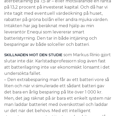
återbetalning på 7,5 år – eller motsvarande en ränta
på 13,2 procent på investerat kapital. Och då har vi
inte tagit med eventuell värdeökning på huset,
rabatter på gröna bolån eller andra mjuka värden.
Intäkten har jag beräknat med hjälp av min
leverantör Enequi som levererar smart
batteristyrning. Den tar in både intjäning och
besparingar av både solceller och batteri.
som Markus Rinio gjort
SKILLNADEN MOT DEN STUDIE
slutar inte där. Karlstadsprofessorn slog även fast
att batterilagring inte var ekonomiskt lönsamt i det
undersökta fallet.
– Den extrabesparing man får av ett batteri vore så
liten och när vi simulerade ett sådant batteri gav
det bara en årlig besparing på lite över 1 000 kr.
Men, det jag räknat på är bara ett enkelt system när
man laddar batteriet med överskottsel och laddar
ur det när det behövs. Med ett intelligent