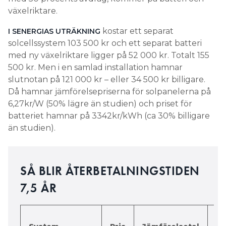
växelriktare.
kostar ett separat
I SENERGIAS UTRÄKNING
solcellssystem 103 500 kr och ett separat batteri
med ny växelriktare ligger på 52 000 kr. Totalt 155
500 kr. Men i en samlad installation hamnar
slutnotan på 121 000 kr – eller 34 500 kr billigare.
Då hamnar jämförelsepriserna för solpanelerna på
6,27kr/W (50% lägre än studien) och priset för
batteriet hamnar på 3342kr/kWh (ca 30% billigare
än studien).
SÅ BLIR ÅTERBETALNINGSTIDEN
7,5 ÅR
Di