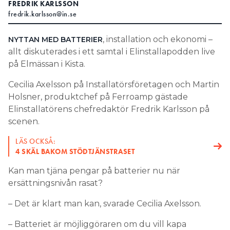
FREDRIK KARLSSON
fredrik.karlsson@in.se
Search for:
, installation och ekonomi –
NYTTAN MED BATTERIER
allt diskuterades i ett samtal i Elinstallapodden live
SEARCH
på Elmässan i Kista.
Cecilia Axelsson på Installatörsföretagen och Martin
Holsner, produktchef på Ferroamp gästade
Elinstallatörens chefredaktör Fredrik Karlsson på
scenen.
LÄS OCKSÅ:
4 SKÄL BAKOM STÖDTJÄNSTRASET
Kan man tjäna pengar på batterier nu när
ersättningsnivån rasat?
– Det är klart man kan, svarade Cecilia Axelsson.
– Batteriet är möjliggöraren om du vill kapa