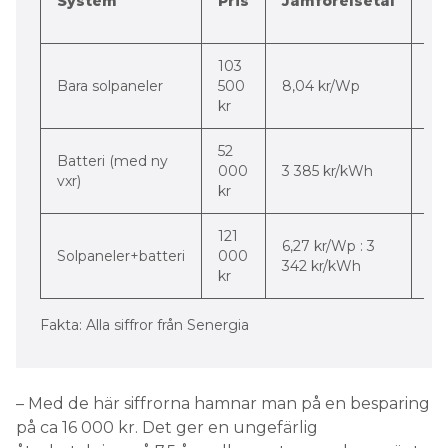
System
Pris
Jämförelsetal
m
st
103
-56
Bara solpaneler
500
8,04 kr/Wp
pr
kr
52
Batteri (med ny
-3
000
3 385 kr/kWh
vxr)
pr
kr
121
-50
6,27 kr/Wp : 3
Solpaneler+batteri
000
-4
342 kr/kWh
kr
pr
Fakta: Alla siffror från Senergia
– Med de här siffrorna hamnar man på en besparing
på ca 16 000 kr. Det ger en ungefärlig