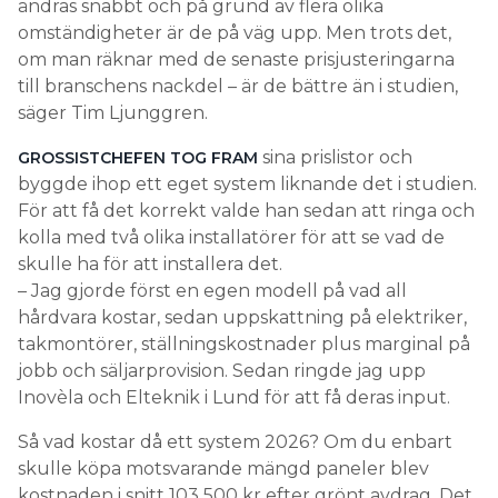
ändras snabbt och på grund av flera olika
omständigheter är de på väg upp. Men trots det,
om man räknar med de senaste prisjusteringarna
till branschens nackdel – är de bättre än i studien,
säger Tim Ljunggren.
sina prislistor och
GROSSISTCHEFEN TOG FRAM
byggde ihop ett eget system liknande det i studien.
För att få det korrekt valde han sedan att ringa och
kolla med två olika installatörer för att se vad de
skulle ha för att installera det.
– Jag gjorde först en egen modell på vad all
hårdvara kostar, sedan uppskattning på elektriker,
takmontörer, ställningskostnader plus marginal på
jobb och säljarprovision. Sedan ringde jag upp
Inovèla och Elteknik i Lund för att få deras input.
Så vad kostar då ett system 2026? Om du enbart
skulle köpa motsvarande mängd paneler blev
kostnaden i snitt 103 500 kr efter grönt avdrag. Det