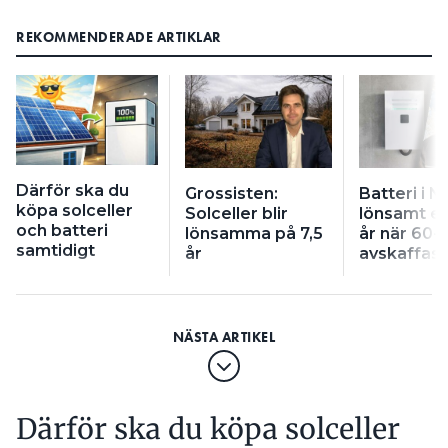
REKOMMENDERADE ARTIKLAR
Därför ska du
Grossisten:
Batteri i N
köpa solceller
Solceller blir
lönsamt ef
och batteri
lönsamma på 7,5
år när 60-
samtidigt
år
avskaffas
Därför ska du köpa solceller