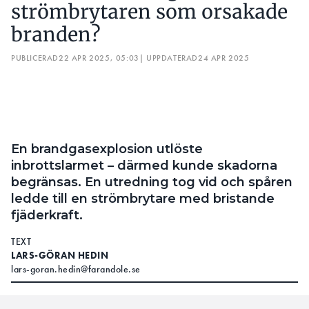
En brandgasexplosion utlöste
inbrottslarmet – därmed kunde skadorna
begränsas. En utredning tog vid och spåren
ledde till en strömbrytare med bristande
fjäderkraft.
TEXT
LARS-GÖRAN HEDIN
lars-goran.hedin@farandole.se
Stockholm räddades
ETT INDUSTRIHOTELL UTANFÖR
från total ödeläggelse av att
femvåningsbyggnadens olika lokaler byggts med
brandskyddande konstruktion. Varje hyresgäst är
inrymd i en egen brandcell med brandteknisk klass