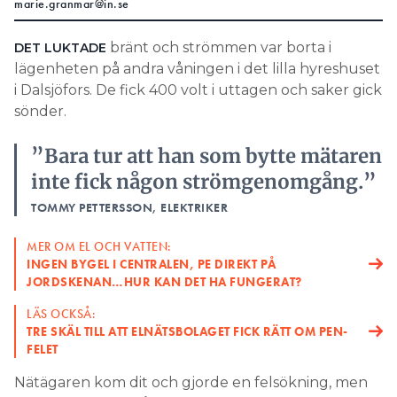
marie.granmar@in.se
– Det är något vi måste se över inför framtiden – om
vi ska ha någon form av överhettningsskydd eller
bränt och strömmen var borta i
DET LUKTADE
annan barriär, säger Anna Collin, presschef på
lägenheten på andra våningen i det lilla hyreshuset
Ringhals AB, till tidningen Ny Teknik.
i Dalsjöfors. De fick 400 volt i uttagen och saker gick
sönder.
UNDER TIDEN:
RÄKNA PÅ OM SOLCELLER LÖNAR SIG DÄR DU BOR
”Bara tur att han som bytte mätaren
konstaterat att det handlar om ett
VATTENFALL HAR
inte fick någon strömgenomgång.”
oavsiktligt misstag, utan misstankar om uppsåt,
TOMMY PETTERSSON, ELEKTRIKER
sabotage eller liknande.
MER OM EL OCH VATTEN:
– Man skulle inte ha spänningssatt värmarna, det
INGEN BYGEL I CENTRALEN, PE DIREKT PÅ
var det stora problemet här. Man skulle inte ha gått
JORDSKENAN…HUR KAN DET HA FUNGERAT?
vidare i instruktionen, säger Anna Collin.
LÄS OCKSÅ:
Enligt Vattenfall har händelseutredningen lett till
TRE SKÄL TILL ATT ELNÄTSBOLAGET FICK RÄTT OM PEN-
att instruktioner, arbetssätt och roller förtydligats.
FELET
Nätägaren kom dit och gjorde en felsökning, men