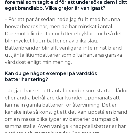
hooverboards här, men de har minskat i antal.
Däremot blir det fler och fler elcyklar – och så det
blir mycket litiumbatterier av olika slag.
Batteribränder blir allt vanligare, inte minst bland
uttjänta litiumbatterier som ofta hanteras ganska
vårdslöst enligt min mening.
Kan du ge något exempel på vårdslös
batterihantering?
– Jo, jag har sett ett antal bränder som startat i lådor
eller andra behållare där kunder uppmanats att
lämna in gamla batterier för återvinning. Det är
kanske inte så konstigt att det kan uppstå en brand
om en massa olika typer av batterier dumpas på
samma ställe. Även vanliga knappcellsbatterier har
antänts och startat bränder. Jag tror att
butiksägare och andra med batteriholkar borde
vara mer medvetna om risker som kan uppstå med
litiumbatterier och placera batteriuppsamlingen på