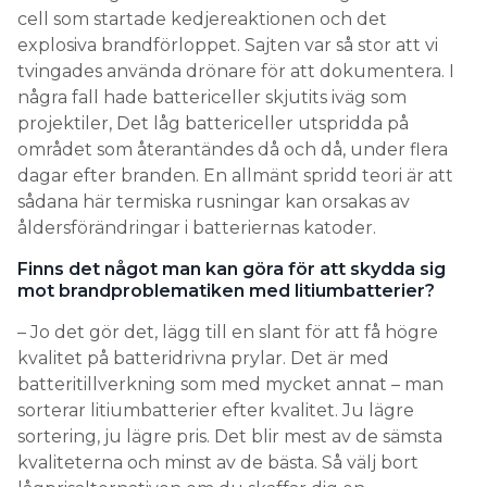
några fall hade battericeller skjutits iväg som
projektiler, Det låg battericeller utspridda på
området som återantändes då och då, under flera
dagar efter branden. En allmänt spridd teori är att
sådana här termiska rusningar kan orsakas av
åldersförändringar i batteriernas katoder.
Finns det något man kan göra för att skydda sig
mot brandproblematiken med litiumbatterier?
– Jo det gör det, lägg till en slant för att få högre
kvalitet på batteridrivna prylar. Det är med
batteritillverkning som med mycket annat – man
sorterar litiumbatterier efter kvalitet. Ju lägre
sortering, ju lägre pris. Det blir mest av de sämsta
kvaliteterna och minst av de bästa. Så välj bort
lågprisalternativen om du skaffar dig en
elsparkcykel, till exempel.
Och ladda under uppsikt på ett ställe där en brand