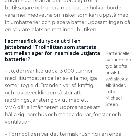
en säkrare plats än mitt inne i butiken.
I somras fick du rycka ut till en
jättebrand i Trollhättan som startats i
ett mellanlager för insamlade uttjänta
Battericeller
batterier?
av litium-ion
typ är ofta
– Jo, den var lite udda. 3 000 tunnor
orsak till
med litiumbattericeller av alla möjliga
svårsläckta
sorter tog eld. Branden var så kraftig
elbränder.
Foto:
och rökutvecklingen så stor att
Michael
räddningstjänsten gick ut med ett
Steen
VMA där allmänheten uppmanades att
hålla sig inomhus och stänga dörrar, fönster och
ventilation.
– Förmodligen var det termisk rusning i en enda
cell som startade kedjereaktionen och det
explosiva brandförloppet. Sajten var så stor att vi
tvingades använda drönare för att dokumentera. I