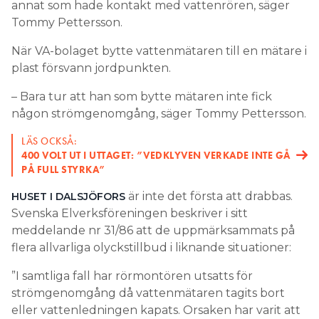
annat som hade kontakt med vattenrören, säger
Tommy Pettersson.
När VA-bolaget bytte vattenmätaren till en mätare i
plast försvann jordpunkten.
– Bara tur att han som bytte mätaren inte fick
någon strömgenomgång, säger Tommy Pettersson.
LÄS OCKSÅ:
400 VOLT UT I UTTAGET: ”VEDKLYVEN VERKADE INTE GÅ
PÅ FULL STYRKA”
är inte det första att drabbas.
HUSET I DALSJÖFORS
Svenska Elverksföreningen beskriver i sitt
meddelande nr 31/86 att de uppmärksammats på
flera allvarliga olyckstillbud i liknande situationer:
”I samtliga fall har rörmontören utsatts för
strömgenomgång då vattenmätaren tagits bort
eller vattenledningen kapats. Orsaken har varit att