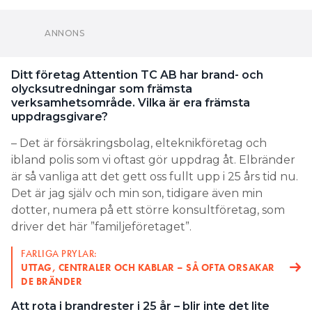
Ditt företag Attention TC AB har brand- och
olycksutredningar som främsta
verksamhetsområde. Vilka är era främsta
uppdragsgivare?
– Det är försäkringsbolag, elteknikföretag och
ibland polis som vi oftast gör uppdrag åt. Elbränder
är så vanliga att det gett oss fullt upp i 25 års tid nu.
Det är jag själv och min son, tidigare även min
dotter, numera på ett större konsultföretag, som
driver det här ”familjeföretaget”.
FARLIGA PRYLAR:
UTTAG, CENTRALER OCH KABLAR – SÅ OFTA ORSAKAR
DE BRÄNDER
Att rota i brandrester i 25 år – blir inte det lite
tröttsamt i längden?
– Nej, även om det finns ett antal brandorsaker som
är typiska och ofta återkommer så är den ena