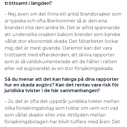
branden inte den andra lik. Det är alltid spännande
att undersöka orsaken bakom bränder som kanske
vållat stor ekonomisk skada. Det fältarbetet lockar
mig, det är mest givande. Däremot kan det vara
tröttsamt med efterskörden, att skriva rapporter
som är så väldokumenterade att de håller i rätten
eller vid avgörandet av en stor försäkringsskada.
Så du menar att det kan hänga på dina rapporter
hur en skada avgörs? Kan det rentav vara risk för
juridiska tvister i de här sammanhangen?
– Jo, det är ofta det uppstår juridiska tvister mellan
olika försäkringsbolag som tvistar om vem och vad
som vållat skador eller inte. Attityden mellan
försäkringsbolagen har blivit tuffare med åren. Det
kan vara ett stort bekymmer att förklara de
tekniska frågorna kring elteknik eller brandorsaker
för jurister – ibland kan det vara rent hopplöst.