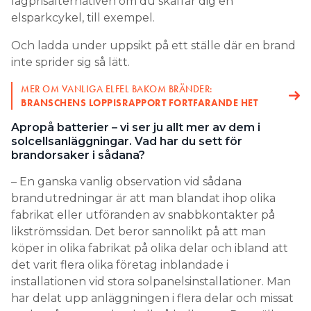
inte sprider sig så lätt.
MER OM VANLIGA ELFEL BAKOM BRÄNDER:
BRANSCHENS LOPPISRAPPORT FORTFARANDE HET
Apropå batterier – vi ser ju allt mer av dem i
solcellsanläggningar. Vad har du sett för
brandorsaker i sådana?
– En ganska vanlig observation vid sådana
brandutredningar är att man blandat ihop olika
fabrikat eller utföranden av snabbkontakter på
likströmssidan. Det beror sannolikt på att man
köper in olika fabrikat på olika delar och ibland att
det varit flera olika företag inblandade i
installationen vid stora solpanelsinstallationer. Man
har delat upp anläggningen i flera delar och missat
att ha någon som har koll på helheten. Det gäller
också att se upp med hur man förlägger
likströmskablarna så att de inte förläggs där de kan
utsättas för mekanisk åverkan, vid skarpa kanter, till