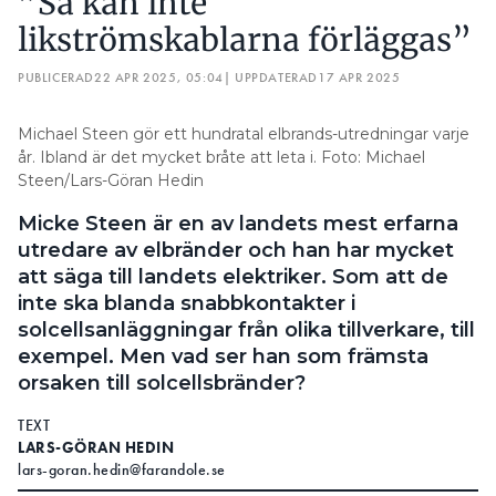
”Så kan inte
likströmskablarna förläggas”
PUBLICERAD
22 APR 2025, 05:04
| UPPDATERAD
17 APR 2025
Michael Steen gör ett hundratal elbrands-utredningar varje
år. Ibland är det mycket bråte att leta i. Foto: Michael
Steen/Lars-Göran Hedin
Micke Steen är en av landets mest erfarna
utredare av elbränder och han har mycket
att säga till landets elektriker. Som att de
inte ska blanda snabbkontakter i
solcellsanläggningar från olika tillverkare, till
exempel. Men vad ser han som främsta
orsaken till solcellsbränder?
TEXT
LARS-GÖRAN HEDIN
lars-goran.hedin@farandole.se