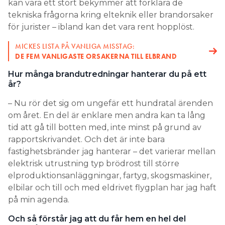
MICKES LISTA PÅ VANLIGA MISSTAG:
DE FEM VANLIGASTE ORSAKERNA TILL ELBRAND
Hur många brandutredningar hanterar du på ett
år?
– Nu rör det sig om ungefär ett hundratal ärenden
om året. En del är enklare men andra kan ta lång
tid att gå till botten med, inte minst på grund av
rapportskrivandet. Och det är inte bara
fastighetsbränder jag hanterar – det varierar mellan
elektrisk utrustning typ brödrost till större
elproduktionsanläggningar, fartyg, skogsmaskiner,
elbilar och till och med eldrivet flygplan har jag haft
på min agenda.
Och så förstår jag att du får hem en hel del
föremål som tagit eld för att undersöka dem i ditt
eget brandlabb. Vilka grejor är vanligast?
– För ett par år sedan hade jag fullt med brunna