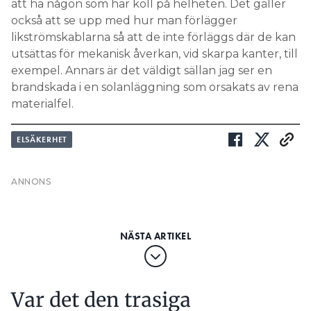
exempel. Annars är det väldigt sällan jag ser en
brandskada i en solanläggning som orsakats av rena
materialfel.
ELSÄKERHET
Var det den trasiga
strömbrytaren som orsakade
branden?
PUBLICERAD
22 APR 2025, 05:03
| UPPDATERAD
24 APR 2025