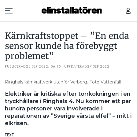
BRANDUTREDAREN OM SOLCELLER: ”SÅ KAN INTE LIKSTRÖMSKABLARNA FÖRLÄGGAS”
Kärnkraftstoppet – ”En enda
Prenumerera
sensor kunde ha förebyggt
problemet”
Hantera prenumeration
PUBLICERAD
28 SEP 2022, 06:15
| UPPDATERAD
27 SEP 2022
Lediga jobb
Ringhals kärnkraftverk utanför Varberg. Foto Vattenfall
Annonsera
Elektriker är kritiska efter torrkokningen i en
Läs E-tidningen
tryckhållare i Ringhals 4. Nu kommer ett par
hundra personer vara involverade i
reparationen av ”Sverige värsta elfel” – mitt i
Om tidningen
elkrisen.
Kontakt
Personuppgifter
TEXT