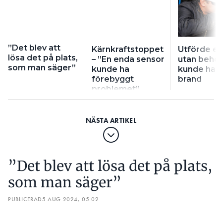
”Det blev att
Kärnkraftstoppet
Utförde el
lösa det på plats,
– ”En enda sensor
utan behör
som man säger”
kunde ha
kunde ha 
förebyggt
brand
problemet”
”Det blev att lösa det på plats,
som man säger”
PUBLICERAD
5 AUG 2024, 05:02