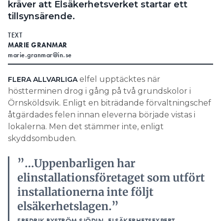
kräver att Elsäkerhetsverket startar ett
Search for:
tillsynsärende.
TEXT
MARIE GRANMAR
marie.granmar@in.se
SEARCH
elfel upptäcktes när
FLERA ALLVARLIGA
höstterminen drog i gång på två grundskolor i
Örnsköldsvik. Enligt en biträdande förvaltningschef
åtgärdades felen innan eleverna började vistas i
lokalerna. Men det stämmer inte, enligt
skyddsombuden.
”…Uppenbarligen har
elinstallationsföretaget som utfört
installationerna inte följt
elsäkerhetslagen.”
FREDRIK BYSTRÖM SJÖDIN, ELSÄKERHETSEXPERT