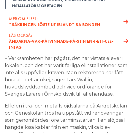
INSTALLATÖRSFÖRETAGEN
MER OM ELFEL:
”SÄKRINGEN LÖSTE UT IBLAND” SA BONDEN
LÄS OCKSÅ:
ÄNDARNA-VAR-PÅTVINNADE-PÅ-STIFTEN-I-ETT-CEE-
INTAG
– Verksamheten har pågått, det har vistats elever i
lokalen, och det har varit farliga elinstallationer som
inte alls uppfyller kraven. Men rektorerna har fått
höra att det är okej, säger Lars Wallin,
huvudskyddsombud och vice ordförande för
Sveriges Lärare i Örnsköldsvik till allehanda.se.
Elfelen i trä- och metallslöjdsalarna på Ängetskolan
och Geneskolan tros ha uppstått vid renoveringar
som genomfördes före terminsstarten. I en slöjdsal
hängde lösa kablar från en maskin, vilka blev