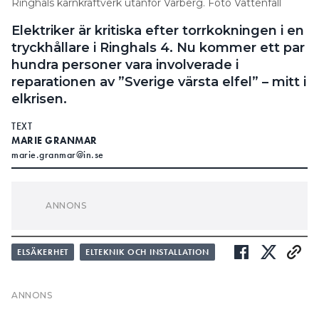
Ringhals kärnkraftverk utanför Varberg. Foto Vattenfall
Elektriker är kritiska efter torrkokningen i en
tryckhållare i Ringhals 4. Nu kommer ett par
hundra personer vara involverade i
reparationen av ”Sverige värsta elfel” – mitt i
elkrisen.
TEXT
MARIE GRANMAR
marie.granmar@in.se
att starta en vattenkokare utan
UNGEFÄR SOM
vatten i, och utan skydd för torrkokning. Med det
jämförs incidenten i kärnkraftverket Ringhals 4 i
slutet av augusti, i Facebook-gruppen Inget Elfel,
ELSÄKERHET
ELTEKNIK OCH INSTALLATION
men…
Misstaget i kärnkraftverket får dock väsentligt
större konsekvenser än en bränd vattenkokare i ett