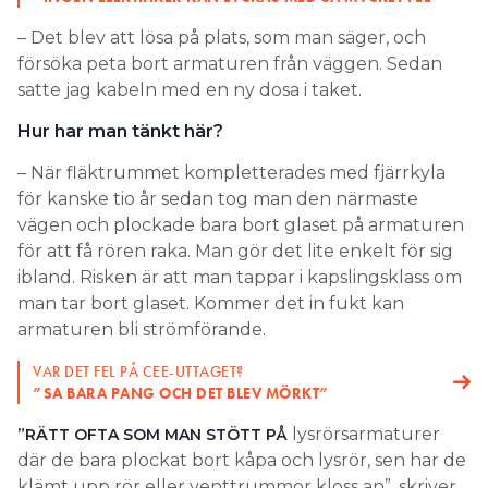
– Det blev att lösa på plats, som man säger, och
försöka peta bort armaturen från väggen. Sedan
satte jag kabeln med en ny dosa i taket.
Hur har man tänkt här?
– När fläktrummet kompletterades med fjärrkyla
för kanske tio år sedan tog man den närmaste
vägen och plockade bara bort glaset på armaturen
för att få rören raka. Man gör det lite enkelt för sig
ibland. Risken är att man tappar i kapslingsklass om
man tar bort glaset. Kommer det in fukt kan
armaturen bli strömförande.
VAR DET FEL PÅ CEE-UTTAGET?
”SA BARA PANG OCH DET BLEV MÖRKT”
lysrörsarmaturer
”RÄTT OFTA SOM MAN STÖTT PÅ
där de bara plockat bort kåpa och lysrör, sen har de
klämt upp rör eller venttrummor kloss an”, skriver