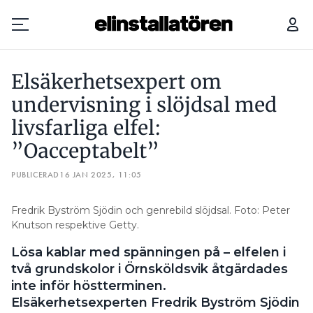
”DET BLEV ATT LÖSA DET PÅ PLATS, SOM MAN SÄGER”
Elsäkerhetsexpert om
Prenumerera
undervisning i slöjdsal med
livsfarliga elfel:
Hantera prenumeration
”Oacceptabelt”
Lediga jobb
PUBLICERAD
16 JAN 2025, 11:05
Annonsera
Fredrik Byström Sjödin och genrebild slöjdsal. Foto: Peter
Knutson respektive Getty.
Läs E-tidningen
Lösa kablar med spänningen på – elfelen i
två grundskolor i Örnsköldsvik åtgärdades
Om tidningen
inte inför höstterminen.
Kontakt
Elsäkerhetsexperten Fredrik Byström Sjödin
Personuppgifter