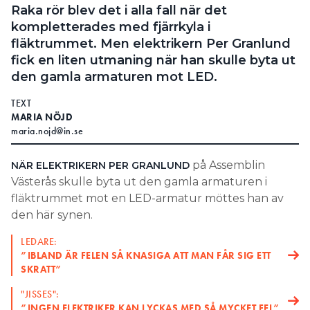
Raka rör blev det i alla fall när det
kompletterades med fjärrkyla i
fläktrummet. Men elektrikern Per Granlund
fick en liten utmaning när han skulle byta ut
den gamla armaturen mot LED.
TEXT
MARIA NÖJD
maria.nojd@in.se
på Assemblin
NÄR ELEKTRIKERN PER GRANLUND
Västerås skulle byta ut den gamla armaturen i
fläktrummet mot en LED-armatur möttes han av
den här synen.
LEDARE:
”IBLAND ÄR FELEN SÅ KNASIGA ATT MAN FÅR SIG ETT
SKRATT”
"JISSES":
”INGEN ELEKTRIKER KAN LYCKAS MED SÅ MYCKET FEL”