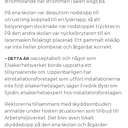
strömförande när strömmen i salen slogs på.
På ena skolan var dessutom nödstopp till
utrustning kopplad till en lysknapp, så att
belysningen slocknade när nödstoppet trycktes in.
På den andra skolan var nyckelbrytaren till en
lärarmaskin felaktigt placerad. Ett gammalt elskåp
var inte heller plomberat och åtgärdat korrekt.
oacceptabelt och något som
– DETTA ÄR
Elsäkerhetsverket borde upprätta ett
tillsynsärende om. Uppenbarligen har
elinstallationsföretaget som utfört installationerna
inte följt elsäkerhetslagen, säger Fredrik Byström
Sjödin, elsäkerhetsexpert hos Installatörsföretagen.
Rektorerna tillsammans med skyddsombuden
anmälde under hösten situationen som tillbud till
Arbetsmiljöverket. Det blev även lokalt
skyddsstopp på den ena skolan och åtgärder.