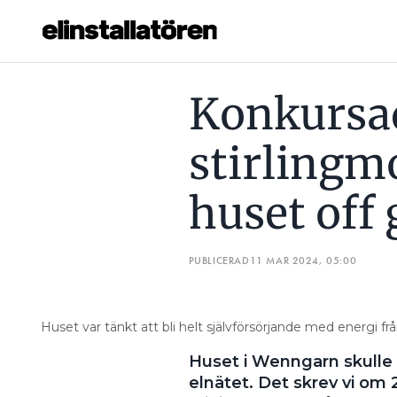
KONKURSADE INRESOLS STIRLINGMOTOR SKULLE GÖRA H
Konkursad
Prenumerera
stirlingm
Hantera prenumeration
huset off 
Lediga jobb
Annonsera
PUBLICERAD
11 MAR 2024, 05:00
Läs E-tidningen
Huset var tänkt att bli helt självförsörjande med energi från
Om tidningen
Huset i Wenngarn skulle bl
Kontakt
elnätet. Det skrev vi om 2
Personuppgifter