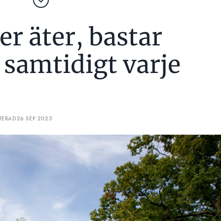
er äter, bastar
 samtidigt varje
TERAD
26 SEP 2023