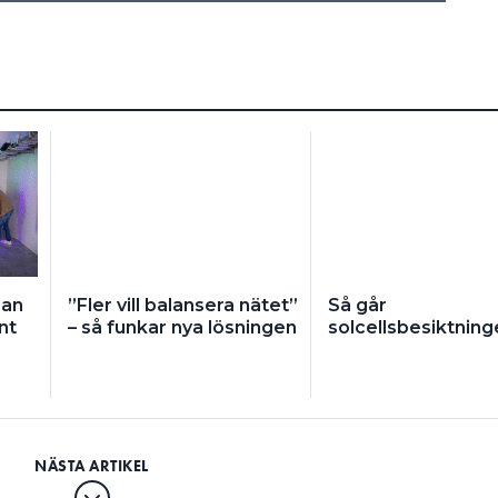
Man
”Fler vill balansera nätet”
Så går
nt
– så funkar nya lösningen
solcellsbesiktninge