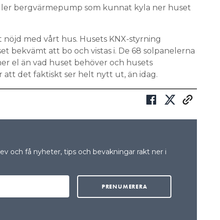
 eller bergvärmepump som kunnat kyla ner huset
ätt nöjd med vårt hus. Husets KNX-styrning
t bekvämt att bo och vistas i. De 68 solpanelerna
r el än vad huset behöver och husets
att det faktiskt ser helt nytt ut, än idag.
v och få nyheter, tips och bevakningar rakt ner i