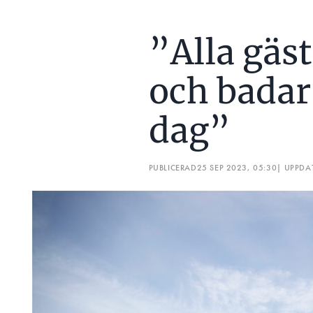
”Alla gäst
och badar
dag”
PUBLICERAD
25 SEP 2023, 05:30
| UPPDA