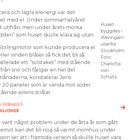
cera och lagra elenergi var det
uset med el. Under sommarhalvåret
Huset
tt utifrån, men under årets mörka
byggdes i
den” som huset skulle klara sig utan.
Wenngarn
utanför
n Stirlingmotor som kunde producera el
Stockholm.
ller vinden blåser så fick det bli så.
Foto:
stallerade ett ”solstaket” med stående
Charlotta
 från snö och fångar en hel del
von
Schultz.
månaderna, konstaterar Jens
v 20 paneler som är vända mot söder
ående solens strålar.
G-DEBAKLET:
MILJONER
e varit något problem under de åtta år som gått
remot kan det bli nog så varmt inomhus under
n ser att i framtida version så skulle huset vara