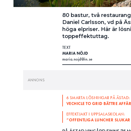
80 bastur, två restauran
Daniel Carlsson, vd på Äs
höga elpriser. Här är lös
toppeffektuttag.
TEXT
MARIA NÖJD
maria.nojd@in.se
6 SMARTA LÖSNINGAR PÅ ÄSTAD:
VECHICLE TO GRID BÄTTRE AFF
EFFEKTJAKT I UPPSALASKOLAN:
”OFFENTLIGA LUNCHER SLUKAR
PÅ ÄSTAD VINGÅRD FINNS 76 
två restauranger, vinbar, k
utepool och en av Sveriges st
samtidigt skett teknisk utvec