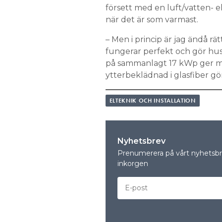
försett med en luft/vatten-
när det är som varmast.
– Men i princip är jag ändå r
fungerar perfekt och gör huse
på sammanlagt 17 kWp ger me
ytterbeklädnad i glasfiber gör 
ELTEKNIK OCH INSTALLATION
Nyhetsbrev
Prenumerera på vårt nyhetsbre
inkorgen