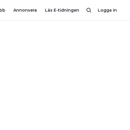
IDIGT VARJE DAG”
JONAS BIRGERSSON: ”MAN KAN TA BORT 6
obb
Annonsera
Läs E-tidningen
Logga in