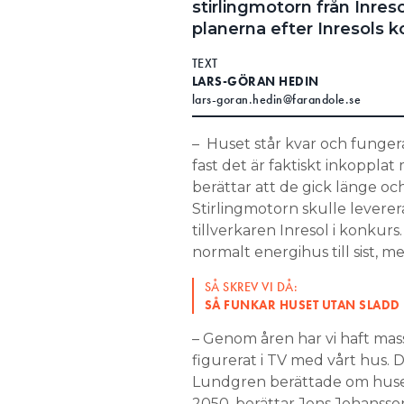
stirlingmotorn från Inre
Search for:
planerna efter Inresols 
TEXT
LARS-GÖRAN HEDIN
lars-goran.hedin@farandole.se
SEARCH
– Huset står kvar och funger
fast det är faktiskt inkoppla
berättar att de gick länge oc
Stirlingmotorn skulle leverera
tillverkaren Inresol i konkurs
normalt energihus till sist, m
SÅ SKREV VI DÅ:
SÅ FUNKAR HUSET UTAN SLADD
– Genom åren har vi haft mas
figurerat i TV med vårt hus. 
Lundgren berättade om huse
2050, berättar Jens Johansso