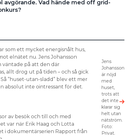
sol avgörande. Vad hände med off grid-
konkurs?
ar som ett mycket energisnålt hus,
t mot elnätet nu. Jens Johansson
Jens
h väntade på att den där
Johansson
s, allt drog ut på tiden – och så gick
är nöjd
. Så ”huset-utan-sladd” blev ett mer
med
en absolut inte ointressant för det.
huset,
trots att
det inte
klarar sig
helt utan
sor av besök och till och med
nätström.
Det var när Erik Haag och Lotta
Foto:
t i dokumentärserien Rapport från
Privat.
n.