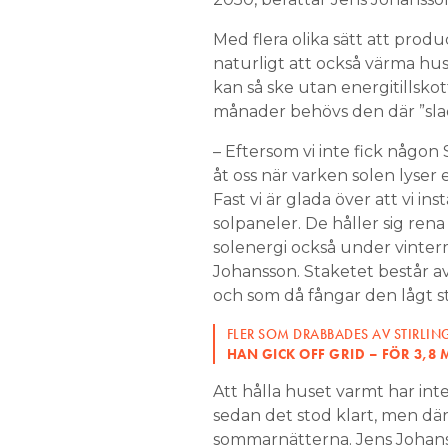
Med flera olika sätt att produ
naturligt att också värma h
kan så ske utan energitillsko
månader behövs den där ”slad
– Eftersom vi inte fick någo
åt oss när varken solen lyser e
Fast vi är glada över att vi in
solpaneler. De håller sig rena
solenergi också under vinter
Johansson. Staketet består a
och som då fångar den lågt st
FLER SOM DRABBADES AV STIRLIN
HAN GICK OFF GRID – FÖR 3,8 
Att hålla huset varmt har int
sedan det stod klart, men dä
sommarnätterna. Jens Johansso