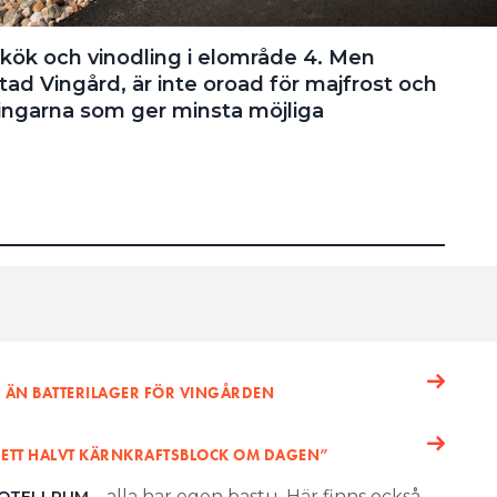
gkök och vinodling i elområde 4. Men
tad Vingård, är inte oroad för majfrost och
ningarna som ger minsta möjliga
ÄR ÄN BATTERILAGER FÖR VINGÅRDEN
 ETT HALVT KÄRNKRAFTSBLOCK OM DAGEN”
– alla har egen bastu. Här finns också
HOTELLRUM
onferensanläggning, spaanläggning med uppvärmd
örsta vinodlingar. Bakom kulisserna har det
kling på hög nivå för att skapa det bästa möjliga