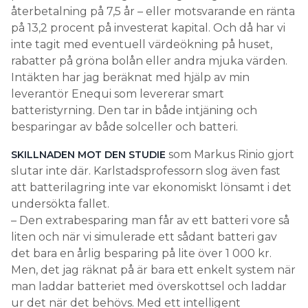
återbetalning på 7,5 år – eller motsvarande en ränta
på 13,2 procent på investerat kapital. Och då har vi
inte tagit med eventuell värdeökning på huset,
rabatter på gröna bolån eller andra mjuka värden.
Intäkten har jag beräknat med hjälp av min
leverantör Enequi som levererar smart
batteristyrning. Den tar in både intjäning och
besparingar av både solceller och batteri.
som Markus Rinio gjort
SKILLNADEN MOT DEN STUDIE
slutar inte där. Karlstadsprofessorn slog även fast
att batterilagring inte var ekonomiskt lönsamt i det
undersökta fallet.
– Den extrabesparing man får av ett batteri vore så
liten och när vi simulerade ett sådant batteri gav
det bara en årlig besparing på lite över 1 000 kr.
Men, det jag räknat på är bara ett enkelt system när
man laddar batteriet med överskottsel och laddar
ur det när det behövs. Med ett intelligent