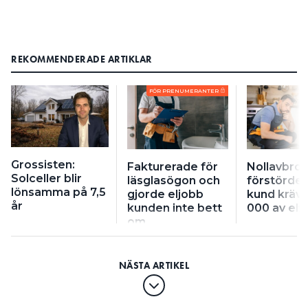
REKOMMENDERADE ARTIKLAR
FÖR PRENUMERANTER
Grossisten:
Fakturerade för
Nollavbrot
Solceller blir
läsglasögon och
förstörde ”
lönsamma på 7,5
gjorde eljobb
kund kräv
år
kunden inte bett
000 av elf
om