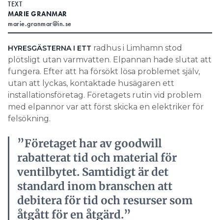
TEXT
MARIE GRANMAR
Search for:
marie.granmar@in.se
radhus i Limhamn stod
HYRESGÄSTERNA I ETT
SEARCH
plötsligt utan varmvatten. Elpannan hade slutat att
fungera. Efter att ha försökt lösa problemet själv,
utan att lyckas, kontaktade husägaren ett
installationsföretag. Företagets rutin vid problem
med elpannor var att först skicka en elektriker för
felsökning.
”Företaget har av goodwill
rabatterat tid och material för
ventilbytet. Samtidigt är det
standard inom branschen att
debitera för tid och resurser som
åtgått för en åtgärd.”