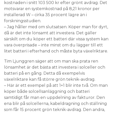
kostnaden i snitt 103 500 kr efter grönt avdrag. Det
motsvarar en systemkostnad på 8,21 kronor per
installerad W – cirka 35 procent lägre än i
forskningsstudien.
– Jag håller med om slutsatsen. Köper man för dyrt,
då är det inte lönsamt att investera. Det gäller
särskilt om du köper ett batteri där vissa system kan
vara överprisade – inte minst om du lägger till ett
litet batteri i efterhand och måste byta växelriktare.
Tim Ljunggren säger att om man ska prata ren
lönsamhet är det bästa att investera i solceller och
batteri på en gång. Detta då exempelvis
växelriktare kan få större grön teknik-avdrag.
– Här är ett exempel på att 1+1 blir inte två. Om man
köper både solcellsanläggning och batteri
samtidigt får man en uppdelning av fakturor. Den
ena blir på solcellerna, kabeldragning och ställning
som får 15 procent grön teknik-avdrag. Den andra,