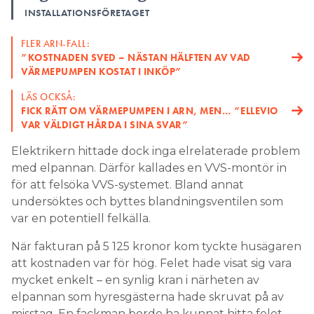
INSTALLATIONSFÖRETAGET
FLER ARN-FALL:
”KOSTNADEN SVED – NÄSTAN HÄLFTEN AV VAD
VÄRMEPUMPEN KOSTAT I INKÖP”
LÄS OCKSÅ:
FICK RÄTT OM VÄRMEPUMPEN I ARN, MEN… ”ELLEVIO
VAR VÄLDIGT HÅRDA I SINA SVAR”
Elektrikern hittade dock inga elrelaterade problem
med elpannan. Därför kallades en VVS-montör in
för att felsöka VVS-systemet. Bland annat
undersöktes och byttes blandningsventilen som
var en potentiell felkälla.
När fakturan på 5 125 kronor kom tyckte husägaren
att kostnaden var för hög. Felet hade visat sig vara
mycket enkelt – en synlig kran i närheten av
elpannan som hyresgästerna hade skruvat på av
misstag. En fackman borde ha kunnat hitta felet