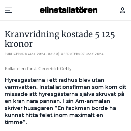
KRANVRIDNING KOSTADE 5 125 KRONOR
GROSSISTEN: SO
Kranvridning kostade 5 125
Prenumerera
kronor
PUBLICERAD
Hantera prenumeration
8 MAY 2024, 06:30
| UPPDATERAD
7 MAY 2024
Lediga jobb
Kollar elen först. Genrebild: Getty
Hyresgästerna i ett radhus blev utan
Annonsera
varmvatten. Installationsfirman som kom dit
missade att hyresgästerna själva skruvat på
Läs E-tidningen
en kran nära pannan. I sin Arn-anmälan
skriver husägaren ”En fackman borde ha
Om tidningen
kunnat hitta felet inom maximalt en
Kontakt
timme”.
Personuppgifter