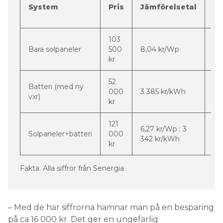
System
Pris
Jämförelsetal
m
st
103
-56
Bara solpaneler
500
8,04 kr/Wp
pr
kr
52
Batteri (med ny
-3
000
3 385 kr/kWh
vxr)
pr
kr
121
-50
6,27 kr/Wp : 3
Solpaneler+batteri
000
-4
342 kr/kWh
kr
pr
Fakta: Alla siffror från Senergia
– Med de här siffrorna hamnar man på en besparing
på ca 16 000 kr. Det ger en ungefärlig