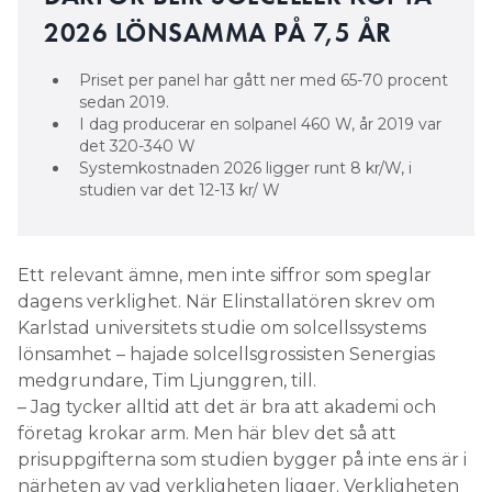
2026 LÖNSAMMA PÅ 7,5 ÅR
Priset per panel har gått ner med 65-70 procent
sedan 2019.
I dag producerar en solpanel 460 W, år 2019 var
det 320-340 W
Systemkostnaden 2026 ligger runt 8 kr/W, i
studien var det 12-13 kr/ W
Ett relevant ämne, men inte siffror som speglar
dagens verklighet. När Elinstallatören skrev om
Karlstad universitets studie om solcellssystems
lönsamhet – hajade solcellsgrossisten Senergias
medgrundare, Tim Ljunggren, till.
– Jag tycker alltid att det är bra att akademi och
företag krokar arm. Men här blev det så att
prisuppgifterna som studien bygger på inte ens är i
närheten av vad verkligheten ligger. Verkligheten