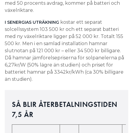
med 50 procents avdrag, kommer på batteri och
växelriktare.
kostar ett separat
I SENERGIAS UTRÄKNING
solcellssystem 103 500 kr och ett separat batteri
med ny växelriktare ligger på 52 000 kr. Totalt 155
500 kr. Men i en samlad installation hamnar
slutnotan på 121 000 kr – eller 34 500 kr billigare.
Då hamnar jämförelsepriserna för solpanelerna på
6,27kr/W (50% lägre än studien) och priset för
batteriet hamnar på 3342kr/kWh (ca 30% billigare
än studien).
SÅ BLIR ÅTERBETALNINGSTIDEN
7,5 ÅR
Di