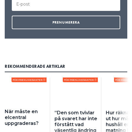
REKOMMENDERADE ARTIKLAR
FÖR PRENUMERANTER
FÖR PRENUMERANTER
FÖR PRENU
När måste en
”Den som tvivlar
Hur räkna
elcentral
på svaret har inte
ut hur må
uppgraderas?
förstått vad
hushåll en
väsentlig ändring
matning kl