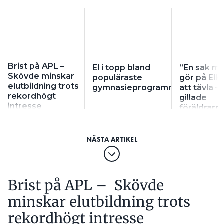
Brist på APL –
El i topp bland
”En sak ma
Skövde minskar
populäraste
gör på Elko
elutbildning trots
gymnasieprogrammen
att tävla –
rekordhögt
gillade
intresse
föräldrarn
Brist på APL – Skövde
minskar elutbildning trots
rekordhögt intresse