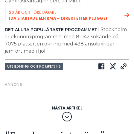
i Stockholm
DET ALLRA POPULÄRASTE PROGRAMMET
är ekonomiprogrammet med 8 042 sökande på
7075 platser, en ökning med 438 ansökningar
jämfört med i fjol.
UTBILDNING OCH KOMPETENS
”En sak man inte gör på
Elkollo är att tävla – det
gillade föräldrarna”
PUBLICERAD
11 JUL 2024, 11:16