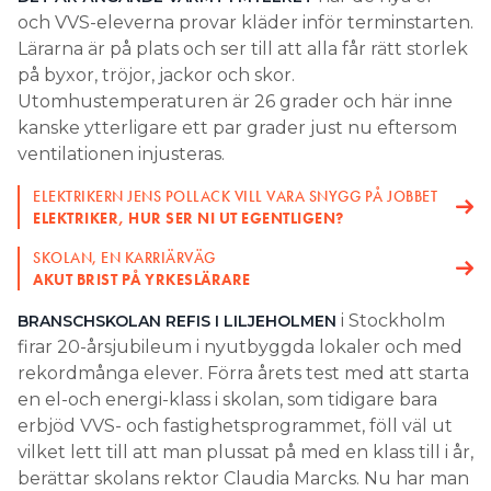
och VVS-eleverna provar kläder inför terminstarten.
Search for:
Lärarna är på plats och ser till att alla får rätt storlek
på byxor, tröjor, jackor och skor.
Utomhustemperaturen är 26 grader och här inne
kanske ytterligare ett par grader just nu eftersom
SEARCH
ventilationen injusteras.
ELEKTRIKERN JENS POLLACK VILL VARA SNYGG PÅ JOBBET
ELEKTRIKER, HUR SER NI UT EGENTLIGEN?
SKOLAN, EN KARRIÄRVÄG
AKUT BRIST PÅ YRKESLÄRARE
i Stockholm
BRANSCHSKOLAN REFIS I LILJEHOLMEN
firar 20-årsjubileum i nyutbyggda lokaler och med
rekordmånga elever. Förra årets test med att starta
en el-och energi-klass i skolan, som tidigare bara
erbjöd VVS- och fastighetsprogrammet, föll väl ut
vilket lett till att man plussat på med en klass till i år,
berättar skolans rektor Claudia Marcks. Nu har man