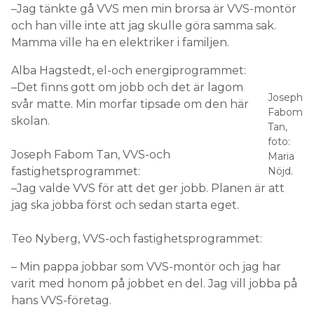
–Jag tänkte gå VVS men min brorsa är VVS-montör
och han ville inte att jag skulle göra samma sak.
Mamma ville ha en elektriker i familjen.
Alba Hagstedt, el-och energiprogrammet:
–Det finns gott om jobb och det är lagom
Joseph
svår matte. Min morfar tipsade om den här
Fabom
skolan.
Tan,
foto:
Joseph Fabom Tan, VVS-och
Maria
fastighetsprogrammet:
Nöjd.
–Jag valde VVS för att det ger jobb. Planen är att
jag ska jobba först och sedan starta eget.
Teo Nyberg, VVS-och fastighetsprogrammet:
– Min pappa jobbar som VVS-montör och jag har
varit med honom på jobbet en del. Jag vill jobba på
hans VVS-företag.