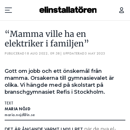
“MAMMA VILLE HA EN ELEKTRIKER I FAMILJEN”
“Mamma ville ha en
Prenumerera
elektriker i familjen”
PUBLICERAD
Hantera prenumeration
18 AUG 2022, 09:38
| UPPDATERAD
3 MAY 2023
Lediga jobb
Gott om jobb och ett önskemål från
mamma. Orsakerna till gymnasievalet är
Annonsera
olika. Vi hängde med på skolstart på
branschgymnasiet Refis i Stockholm.
Läs E-tidningen
TEXT
MARIA NÖJD
Om tidningen
maria.nojd@in.se
Kontakt
Personuppgifter
när de nya el-
DET ÄR ÅNGANDE VARMT I MYLLRET