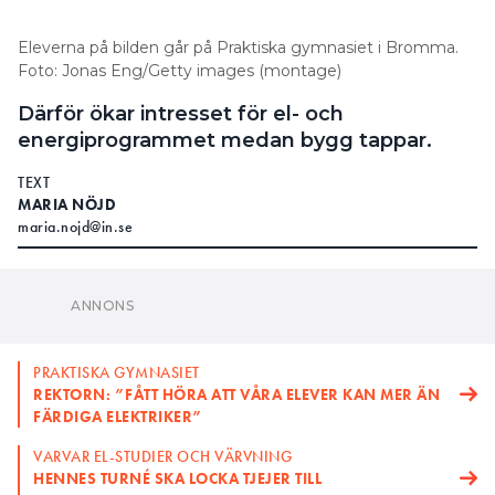
Eleverna på bilden går på Praktiska gymnasiet i Bromma.
Foto: Jonas Eng/Getty images (montage)
Därför ökar intresset för el- och
energiprogrammet medan bygg tappar.
TEXT
MARIA NÖJD
maria.nojd@in.se
PRAKTISKA GYMNASIET
REKTORN: ”FÅTT HÖRA ATT VÅRA ELEVER KAN MER ÄN
FÄRDIGA ELEKTRIKER”
VARVAR EL-STUDIER OCH VÄRVNING
HENNES TURNÉ SKA LOCKA TJEJER TILL
ELEKTRIKERYRKET
I STOCKHOLM HADE EL- OCH ENERGIPROGRAMMET
1507 sökande på 1356 platser, en ökning med 184