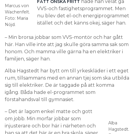
hade han velat gå
FÅTT ÖNSKA FRITT
Marcus von
VVS-och fastighetsprogrammet. Men
Wachenfelt.
nu blev det el-och energiprogrammet
Foto: Maria
istället och det känns okej, säger han.
Nöjd.
– Min brorsa jobbar som VVS-montör och har gått
här. Han ville inte att jag skulle göra samma sak som
honom. Och mamma ville gärna ha en elektriker i
familjen, säger han.
Alba Hagstedt har bytt om till yrkeskläder i ett eget
rum, tillsammans med en annan tjej som ska utbilda
sig till elektriker. De är taggade på att komma
igång. Båda hade el-programmet som
förstahandsval till gymnasiet.
– Det är lagom enkel matte och gott
om jobb. Min morfar jobbar som
Alba
injusterare och bor här i närheten och
Hagstedt.
han sa att det här är en bra skola, säger