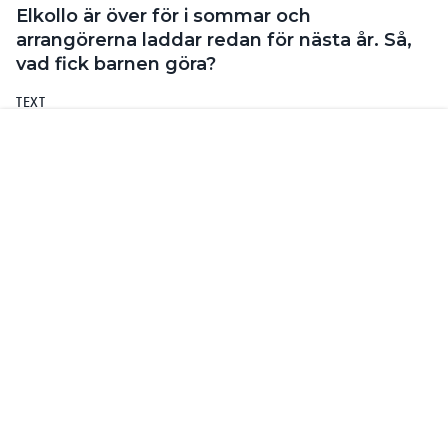
med experiment. Några av dem
– VI HAR EN KOKBOK
bygger på en koncept som heter Scrappy Circuits.
Man får varsitt led-värmeljus. I det finns batteri,
strömbrytare och egentligen allt man behöver för
att få en grundförståelse för elektricitet.
Karl-Oskar Ankarberg, projektledare för Elkollo
berättar. I år genomfördes Elkollo med 14 deltagare
i Västervik och 34 i Lerum, där Karl-Oskar Ankarberg
själv är bosatt. Båda kollona hade ungdomsledare
från de lokala gymnasieskolornas el- och
energiprogram.
– Vi hade sex
gymnasieelever med i
Västervik och tre i