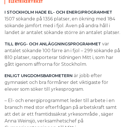
sökande jämfört med i fjol. Även på andra håll i
landet är antalet sökande större än antalet platser.
var
TILL BYGG- OCH ANLÄGGNINGSPROGRAMMET
antalet sökande 100 färre än i fjol – 299 sökande på
810 platser, rapporterar tidningen Mitt i, som har
gått igenom siffrorna för Stockholm.
är jobb efter
ENLIGT UNGDOMSBAROMETERN
gymnasiet och bra förmåner det viktigaste för
elever som söker till yrkesprogram.
– El- och energiprogrammet leder till arbete i en
bransch med stor efterfrågan på arbetskraft samt
att det är ett framtidssäkrat yrkesområde , säger
Anna Weinsjö, verksamhetschef på
Gymnasieantagningen, till Mitt i.
23 ÅR OCH FÖRETAGARE
IDA STARTADE ELFIRMA – DIREKT EFTER PLUGGET