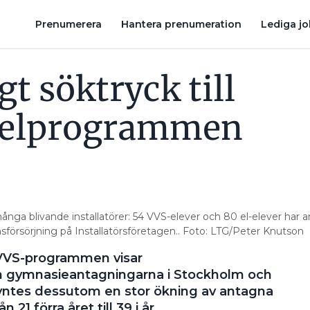
BRIST PÅ APL – SKÖVDE MINSKAR ELUTBILDNING TROTS REKO
Prenumerera
Hantera prenumeration
Lediga j
t söktryck till
 elprogrammen
a blivande installatörer: 54 VVS-elever och 80 el-elever har a
rsörjning på Installatörsföretagen.. Foto: LTG/Peter Knutson
ch VVS-programmen visar
ån gymnasieantagningarna i Stockholm och
yntes dessutom en stor ökning av antagna
n 21 förra året till 39 i år.