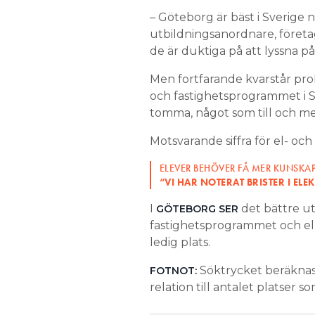
– Göteborg är bäst i Sverige 
utbildningsanordnare, företa
de är duktiga på att lyssna 
Men fortfarande kvarstår pro
och fastighetsprogrammet i S
tomma, något som till och med
Motsvarande siffra för el- oc
ELEVER BEHÖVER FÅ MER KUNSKA
“VI HAR NOTERAT BRISTER I EL
I
det bättre u
GÖTEBORG SER
fastighetsprogrammet och el
ledig plats.
Söktrycket beräknas 
FOTNOT:
relation till antalet platser 