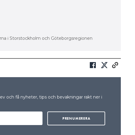
na i Storstockholm och Göteborgsregionen
v och få nyheter, tips och bevakningar rakt ner i