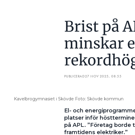
Brist på 
minskar e
rekordhög
PUBLICERAD
27 NOV 2025, 08:55
Kavelbrogymnasiet i Skövde Foto: Skövde kommun
El- och energiprogramme
platser inför höstterminen
på APL. ”Företag borde t
framtidens elektriker.”