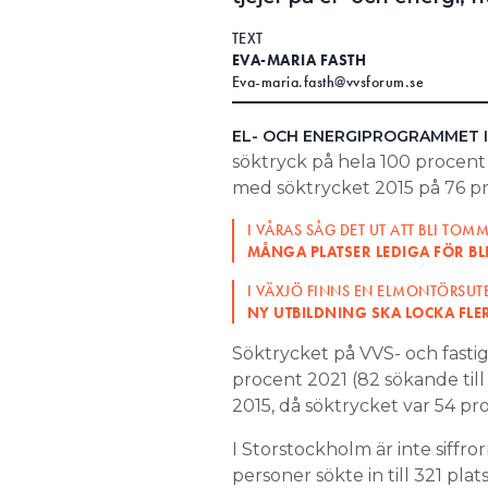
Search for:
TEXT
EVA-MARIA FASTH
Eva-maria.fasth@vvsforum.se
SEARCH
EL- OCH ENERGIPROGRAMMET 
söktryck på hela 100 procent 
med söktrycket 2015 på 76 p
I VÅRAS SÅG DET UT ATT BLI TO
MÅNGA PLATSER LEDIGA FÖR BL
I VÄXJÖ FINNS EN ELMONTÖRSUT
NY UTBILDNING SKA LOCKA FLE
Söktrycket på VVS- och fasti
procent 2021 (82 sökande till
2015, då söktrycket var 54 pr
I Storstockholm är inte siffro
personer sökte in till 321 pl