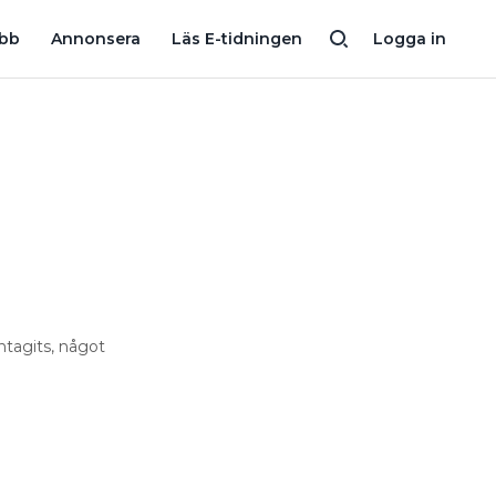
RDHÖGT INTRESSE
EL I TOPP BLAND POPULÄRASTE GYMNASI
obb
Annonsera
Läs E-tidningen
Logga in
ntagits, något