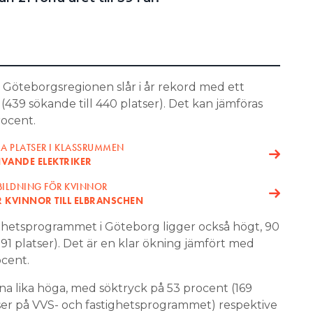
Göteborgsregionen slår i år rekord med ett
I
(439 sökande till 440 platser). Det kan jämföras
rocent.
MMA PLATSER I KLASSRUMMEN
IVANDE ELEKTRIKER
BILDNING FÖR KVINNOR
R KVINNOR TILL ELBRANSCHEN
ghetsprogrammet i Göteborg ligger också högt, 90
 91 platser). Det är en klar ökning jämfört med
ocent.
rna lika höga, med söktryck på 53 procent (169
atser på VVS- och fastighetsprogrammet) respektive