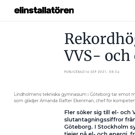
REKORDHÖGT SÖKTRYCK TILL VVS- OCH ELPROGRAMMEN
Rekordhög
Prenumerera
VVS- och
Hantera prenumeration
Lediga jobb
PUBLICERAD
16 SEP 2021, 08:54
Annonsera
Lindholmens tekniska gymnasium i Göteborg tar emot mång
Läs E-tidningen
som glädjer Amanda Rafter Ekenman, chef för kompetensfö
Fler söker sig till el- o
Om tidningen
slutantagningssiffror fr
Kontakt
Göteborg. I Stockholm s
Personuppgifter
tjejer på el- och energi, frå