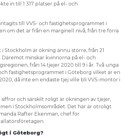
e in till 1 317 platser på el- och
ntagits till VVS- och fastighetsprogrammet i
n om det är från en marginell nivå, från tre förra
i Stockholm är ökning ännu större, från 21
år. Däremot minskar kvinnorna på el- och
egionen, från 14 tjejer 2020 till 9 i år. Två unga
- och fastighetsprogrammet i Göteborg vilket är en
020, då inte en endaste tjej ville bli VVS-montör i
siffror och särskilt roligt är ökningen av tjejer,
men i Stockholmsområdet. Det här är otroligt
 Amanda Rafter Ekenman, chef för
allatörsföretagen.
högt i Göteborg?