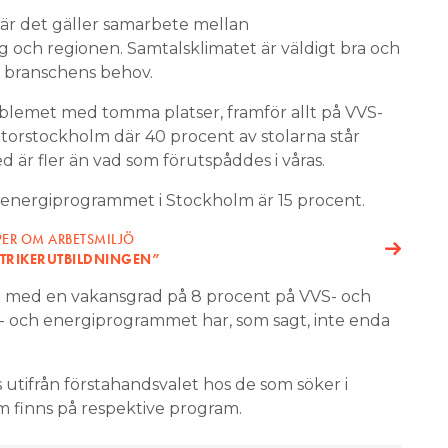
när det gäller samarbete mellan
g och regionen. Samtalsklimatet är väldigt bra och
på branschens behov.
blemet med tomma platser, framför allt på VVS-
torstockholm där 40 procent av stolarna står
 är fler än vad som förutspåddes i våras.
h energiprogrammet i Stockholm är 15 procent.
PER OM ARBETSMILJÖ
EKTRIKERUTBILDNINGEN”
t med en vakansgrad på 8 procent på VVS- och
- och energiprogrammet har, som sagt, inte enda
utifrån förstahandsvalet hos de som söker i
som finns på respektive program.