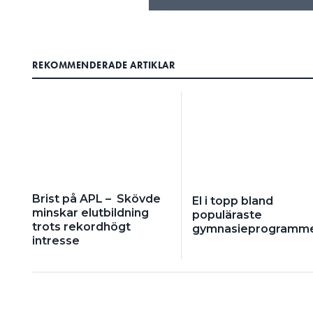
REKOMMENDERADE ARTIKLAR
Brist på APL – Skövde
El i topp bland
minskar elutbildning
populäraste
trots rekordhögt
gymnasieprogramm
intresse