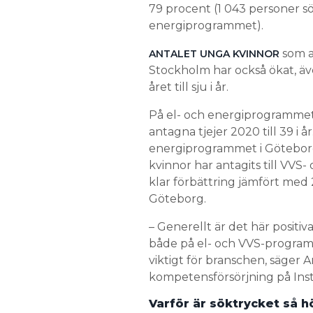
79 procent (1 043 personer sökt
energiprogrammet).
som a
ANTALET UNGA KVINNOR
Stockholm har också ökat, äve
året till sju i år.
På el- och energiprogrammet 
antagna tjejer 2020 till 39 i 
energiprogrammet i Göteborgsr
kvinnor har antagits till VVS
klar förbättring jämfört med 2
Göteborg.
– Generellt är det här positiva 
både på el- och VVS-program
viktigt för branschen, säger
kompetensförsörjning på Inst
Varför är söktrycket så 