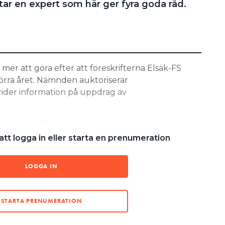
ttar en expert som här ger fyra goda råd.
 mer att göra efter att föreskrifterna Elsäk-FS
 förra året. Nämnden auktoriserar
rider information på uppdrag av
e kontroll har ökat och vi ser att
t högre upp på agendan för många innehavare,
tt logga in eller starta en prenumeration
Peter Hagström, ordförande i Elektriska Nämndens
kyddsföreningen.
LOGGA IN
”DET HAR FÖREKOMMIT MISSFÖRSTÅND”
STARTA PRENUMERATION
ÖRESKRIFTEN INNEBÄR LÄTTNADER”