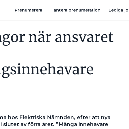
KRAV PÅ JORDFELSBRYTARE – ”DET HAR FÖREKOMMIT MISSFÖ
Prenumerera
Hantera prenumeration
Lediga j
gor när ansvaret
ngsinnehavare
ma hos Elektriska Nämnden, efter att nya
t i slutet av förra året. ”Många innehavare