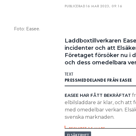
FRÅGOR OCH SVAR
PUBLICERAD
16 MAR 2023, 09:16
Vilket ansvar har fasti
Innehavare av elanläggningar
Foto: Easee.
fortlöpande kontroll i den da
vara en del av det arbetet. De
Laddboxtillverkaren Easee
riskinventeringar och -analyse
incidenter och att Elsäke
som rapporterar om brister i
Företaget försöker nu i 
och dess omedelbara ver
Har innehavare ansvar f
TEXT
Innehavare är den som äger el
PRESSMEDDELANDE FRÅN EASEE
fastighetsägare. Denne har an
motionera dem, enligt interv
fr
EASEE HAR FÅTT BEKRÄFTAT
elbilsladdare är klar, och att
Nya krav på rutiner och
med omedelbar verkan. Elsäk
De nya myndighetskraven krin
svenska marknaden.
att anläggningens innehavare 
BESLUTET 15 MARS:
för kontrollen.
EASEE FÖRSÄLJNINGSSTOPPAS: ”
ELSÄKERHET