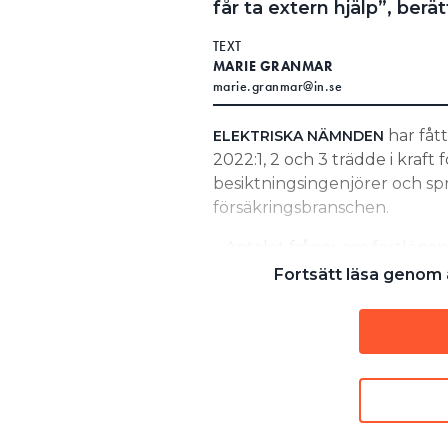
får ta extern hjälp”, berä
Search for:
TEXT
MARIE GRANMAR
marie.granmar@in.se
SEARCH
har fått
ELEKTRISKA NÄMNDEN
2022:1, 2 och 3 trädde i kraft
besiktningsingenjörer och sp
försäkringsbranschen.
– Antalet frågor om fortlöpand
elsäkerhetsfrågor har kommi
Fortsätt läsa genom a
vilket är positivt, berättar 
tekniska utskott hos Brands
SEDAN 1 DECEMBER:
KRAV PÅ JORDFELSBRYTARE – 
LÄS OCKSÅ:
”MISSUPPFATTNING ATT NYA F