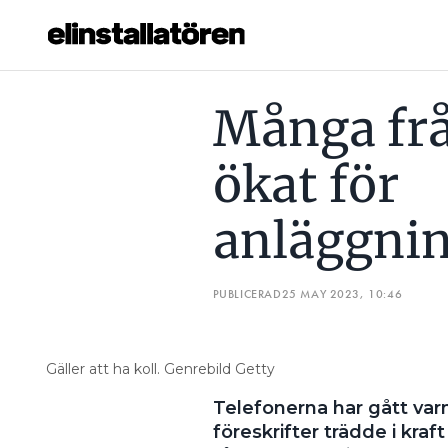
NGSINNEHAVARE
EASEE: ”VI HÅLLER INTE MED OM BESLUTET”
Många frå
Prenumerera
ökat för
Hantera prenumeration
anläggni
Lediga jobb
Annonsera
PUBLICERAD
25 MAY 2023, 10:46
Läs E-tidningen
Gäller att ha koll. Genrebild Getty
Om tidningen
Telefonerna har gått var
Kontakt
föreskrifter trädde i kraf
Personuppgifter