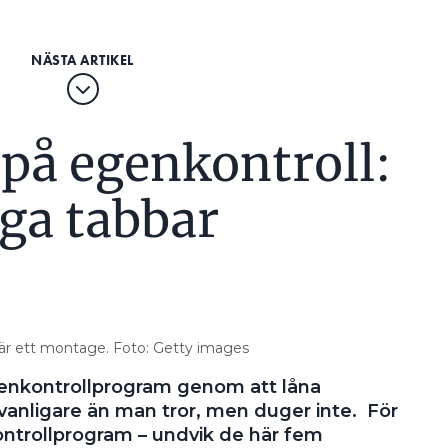
 på egenkontroll:
isionsbesiktningar var tredje år,
av. Det räcker inte, utan kontroller
ga tabbar
rtlöpande.”
ELSÄKERHETSVERKET
RIFTERNA
 är ett montage. Foto: Getty images
VET PÅ JFB?
enkontrollprogram genom att låna
ar om 1: hur en starkströmsanläggning ska vara
anligare än man tror, men duger inte. För
strömsanläggningar och 3: innehavarens kontroll av
ontrollprogram – undvik de här fem
elektrisk utrustning.
uppmärksamhet, i FS 2022:1, handlar om
m ”Särskilda säkerhetskrav för
yks paragraf 4. Den ställde tidigare krav på