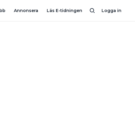
RSTÅND”
DÅLIG KOLL PÅ EGENKONTROLL: FEM VANLIGA TABBA
obb
Annonsera
Läs E-tidningen
Logga in