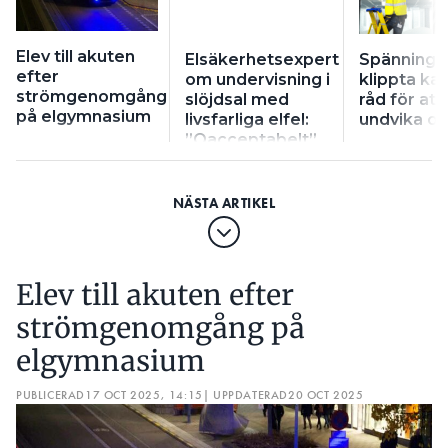
Elev till akuten
Elsäkerhetsexpert
Spännings
efter
om undervisning i
klippta kab
strömgenomgång
slöjdsal med
råd för att
på elgymnasium
livsfarliga elfel:
undvika ol
”Oacceptabelt”
Elev till akuten efter
strömgenomgång på
elgymnasium
PUBLICERAD
17 OCT 2025, 14:15
| UPPDATERAD
20 OCT 2025