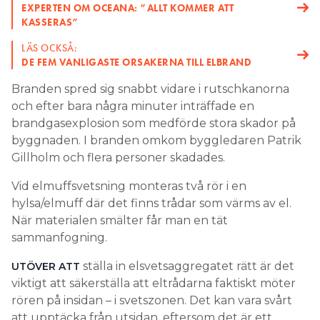
EXPERTEN OM OCEANA: ”ALLT KOMMER ATT
KASSERAS”
LÄS OCKSÅ:
DE FEM VANLIGASTE ORSAKERNA TILL ELBRAND
Branden spred sig snabbt vidare i rutschkanorna
och efter bara några minuter inträffade en
brandgasexplosion som medförde stora skador på
byggnaden. I branden omkom byggledaren Patrik
Gillholm och flera personer skadades.
Vid elmuffsvetsning monteras två rör i en
hylsa/elmuff där det finns trådar som värms av el.
När materialen smälter får man en tät
sammanfogning.
ställa in elsvetsaggregatet rätt är det
UTÖVER ATT
viktigt att säkerställa att eltrådarna faktiskt möter
rören på insidan – i svetszonen. Det kan vara svårt
att upptäcka från utsidan, eftersom det är ett