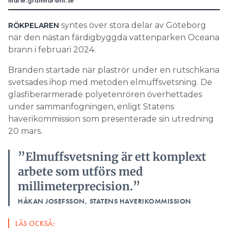
marie.granmar@in.se
Search for:
syntes över stora delar av Göteborg
RÖKPELAREN
när den nästan färdigbyggda vattenparken Oceana
brann i februari 2024.
SEARCH
Branden startade när plaströr under en rutschkana
svetsades ihop med metoden elmuffsvetsning. De
glasfiberarmerade polyetenrören överhettades
under sammanfogningen, enligt Statens
haverikommission som presenterade sin utredning
20 mars.
”Elmuffsvetsning är ett komplext
arbete som utförs med
millimeterprecision.”
HÅKAN JOSEFSSON, STATENS HAVERIKOMMISSION
LÄS OCKSÅ: