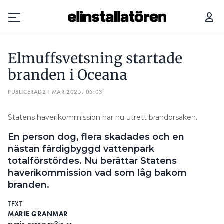
ELMUFFSVETSNING STARTADE BRANDEN I OCEANA
Elmuffsvetsning startade
Prenumerera
branden i Oceana
PUBLICERAD
Hantera prenumeration
21 MAR 2025, 05:03
Lediga jobb
Statens haverikommission har nu utrett brandorsaken.
En person dog, flera skadades och en
Annonsera
nästan färdigbyggd vattenpark
totalförstördes. Nu berättar Statens
Läs E-tidningen
haverikommission vad som låg bakom
branden.
Om tidningen
TEXT
Kontakt
MARIE GRANMAR
Personuppgifter