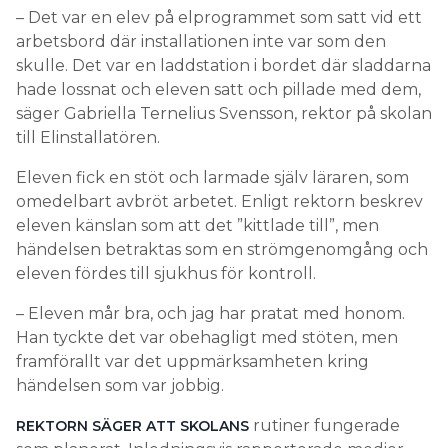
– Det var en elev på elprogrammet som satt vid ett
arbetsbord där installationen inte var som den
skulle. Det var en laddstation i bordet där sladdarna
hade lossnat och eleven satt och pillade med dem,
säger Gabriella Ternelius Svensson, rektor på skolan
till Elinstallatören.
Eleven fick en stöt och larmade själv läraren, som
omedelbart avbröt arbetet. Enligt rektorn beskrev
eleven känslan som att det ”kittlade till”, men
händelsen betraktas som en strömgenomgång och
eleven fördes till sjukhus för kontroll.
– Eleven mår bra, och jag har pratat med honom.
Han tyckte det var obehagligt med stöten, men
framförallt var det uppmärksamheten kring
händelsen som var jobbig.
rutiner fungerade
REKTORN SÄGER ATT SKOLANS