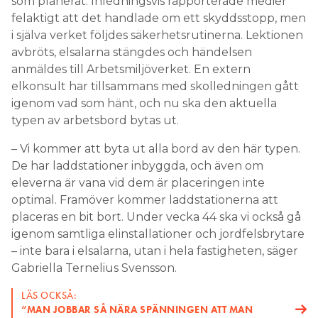
som planerat. Inledningsvis rapporterade medier
felaktigt att det handlade om ett skyddsstopp, men
i själva verket följdes säkerhetsrutinerna. Lektionen
avbröts, elsalarna stängdes och händelsen
anmäldes till Arbetsmiljöverket. En extern
elkonsult har tillsammans med skolledningen gått
igenom vad som hänt, och nu ska den aktuella
typen av arbetsbord bytas ut.
– Vi kommer att byta ut alla bord av den här typen.
De har laddstationer inbyggda, och även om
eleverna är vana vid dem är placeringen inte
optimal. Framöver kommer laddstationerna att
placeras en bit bort. Under vecka 44 ska vi också gå
igenom samtliga elinstallationer och jordfelsbrytare
– inte bara i elsalarna, utan i hela fastigheten, säger
Gabriella Ternelius Svensson.
LÄS OCKSÅ:
“MAN JOBBAR SÅ NÄRA SPÄNNINGEN ATT MAN