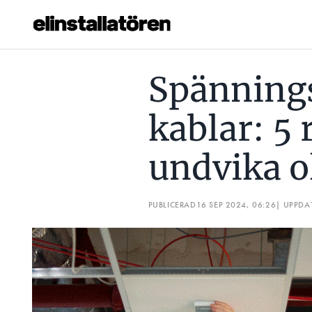
SPÄNNINGSSATTA KLIPPTA KABLAR: 5 RÅD FÖR ATT UNDV
Spännings
Prenumerera
kablar: 5 
Hantera prenumeration
undvika o
Lediga jobb
Annonsera
PUBLICERAD
16 SEP 2024, 06:26
| UPPDA
Läs E-tidningen
Om tidningen
Kontakt
Personuppgifter