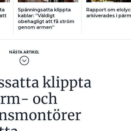
ta
Spänningsatta klippta
Rapport om eloly
att
kablar: ”Väldigt
arkiverades i pär
obehagligt att få ström
genom armen”
satta klippta
arm- och
onsmontörer