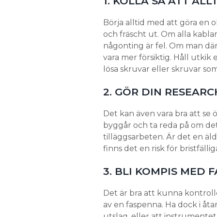
1. KOLLA SÅ ATT ALL
Börja alltid med att göra en ok
och fräscht ut. Om alla kablar
någonting är fel. Om man däre
vara mer försiktig. Håll utkik
lösa skruvar eller skruvar som
2. GÖR DIN RESEARC
Det kan även vara bra att se 
byggår och ta reda på om de
tilläggsarbeten. Är det en äl
finns det en risk för bristfäll
3. BLI KOMPIS MED 
Det är bra att kunna kontrol
av en faspenna. Ha dock i åtan
utslag, eller att instrumente