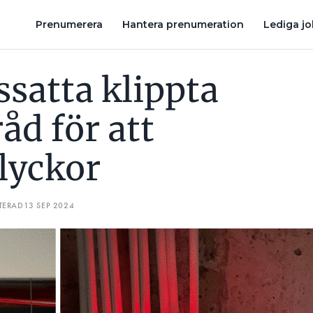
IKA OLYCKOR
SPÄNNINGSSATTA KLIPPTA KABLAR: LARM- OCH
Prenumerera
Hantera prenumeration
Lediga j
satta klippta
råd för att
lyckor
TERAD
13 SEP 2024