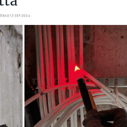
tta
TERAD
13 SEP 2024