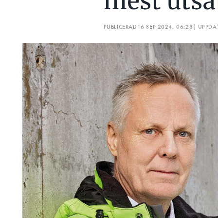
mest utsa
PUBLICERAD
16 SEP 2024, 06:28
| UPPDA