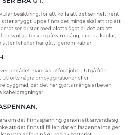
T SER BRA UT.
ulär besiktning, för att kolla att det ser helt, rent
 sitter snyggt uppe finns det minde skäl att tro att
mot ser brister med blotta ögat är det bra att
 efter synliga tecken på varmgång, brända kablar,
 sitter fel eller har gått igenom kablar.
H.
över området man ska utföra jobb i. Utgå från
t utförts några ombyggnationer eller
dre byggnad, där det har gjorts många arbeten,
iga kabeldragningar.
FASPENNAN.
lera om det finns spänning genom att använda sig
ke att det finns tillfällen där en faspenna inte ger
t kan vara defekt på grund av batteriet.