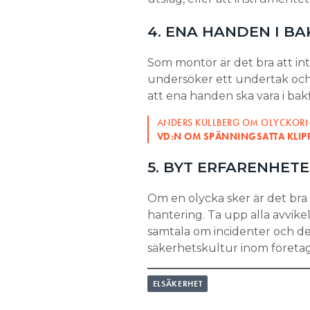
4. ENA HANDEN I BA
Som montör är det bra att int
undersöker ett undertak och
att ena handen ska vara i bak
ANDERS KULLBERG OM OLYCKORNA
VD:N OM SPÄNNINGSATTA KLIPPT
5. BYT ERFARENHET
Om en olycka sker är det bra at
hantering. Ta upp alla avvike
samtala om incidenter och de
säkerhetskultur inom företag
ELSÄKERHET