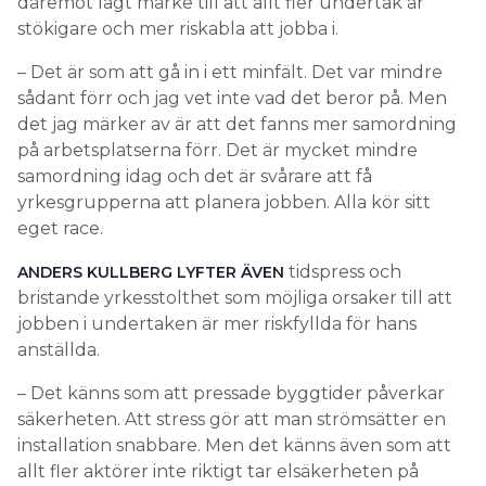
däremot lagt märke till att allt fler undertak är
stökigare och mer riskabla att jobba i.
– Det är som att gå in i ett minfält. Det var mindre
sådant förr och jag vet inte vad det beror på. Men
det jag märker av är att det fanns mer samordning
på arbetsplatserna förr. Det är mycket mindre
samordning idag och det är svårare att få
yrkesgrupperna att planera jobben. Alla kör sitt
eget race.
tidspress och
ANDERS KULLBERG LYFTER ÄVEN
bristande yrkesstolthet som möjliga orsaker till att
jobben i undertaken är mer riskfyllda för hans
anställda.
– Det känns som att pressade byggtider påverkar
säkerheten. Att stress gör att man strömsätter en
installation snabbare. Men det känns även som att
allt fler aktörer inte riktigt tar elsäkerheten på