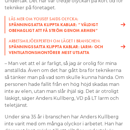
undertak. Det här var tredje olyckan på kort tid för
tekniker på företaget.
LÄS MER OM YOUSEF SAIDS OLYCKA:
SPÄNNINGSATTA KLIPPTA KABLAR: ”VÄLDIGT
OBEHAGLIGT ATT FÅ STRÖM GENOM ARMEN”
ARBETSMILJÖEXPERTEN OM LÄGET I BRANSCHEN:
SPÄNNINGSSATTA KLIPPTA KABLAR: LARM- OCH
VENTILATIONSMONTÖRER MEST UTSATTA
– Man vet att el är farligt, så jag är orolig för mina
anställda. Även om det har gått bra för teknikerna
så tänker man på vad som skulle kunna hända. Om
personen hade fallit från en hög höjd skadas man
inte av elen, utan man slår ihjäl sig. Det är otroligt
läskigt, säger Anders Kullberg, VD på LT larm och
teletjänst.
Under sina 35 år i branschen har Anders Kullberg
inte varit med om många olyckor i arbetet. Han har