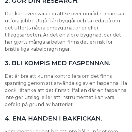
2. GÖR DIN RESEARCH.
Det kan även vara bra att se över området man ska
utföra jobb i. Utgå från byggår och ta reda på om
det utförts några ombyggnationer eller
tilläggsarbeten. Är det en äldre byggnad, där det
har gjorts många arbeten, finns det en risk för
bristfälliga kabeldragningar.
3. BLI KOMPIS MED FASPENNAN.
Det är bra att kunna kontrollera om det finns
spänning genom att använda sig av en faspenna. Ha
dock i åtanke att det finns tillfällen där en faspenna
inte ger utslag, eller att instrumentet kan vara
defekt på grund av batteriet.
4. ENA HANDEN I BAKFICKAN.
Som montör är det bra att inte hålla i något som