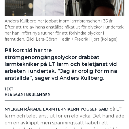
Search for:
Anders Kullberg har jobbat inom larmbranschen i 35 år.
Efter att tre av hans anställda råkat ut för olyckor i undertak
har han infört nya rutiner för att förhindra olyckor i
SEARCH
framtiden. Bild: Lars-Göran Hedin / Fredrik Hjort (kollage)
På kort tid har tre
strömgenomgångsolyckor drabbat
larmtekniker på LT larm och teletjänst vid
arbeten i undertak. ”Jag är orolig för mina
anställda”, säger vd Anders Kullberg.
TEXT
HJALMAR INSULANDER
på LT
NYLIGEN RÅKADE LARMTEKNIKERN YOUSEF SAID
larm och teletjänst ut för en elolycka. Det handlade
om en avklippt men spänningssatt kabel i ett