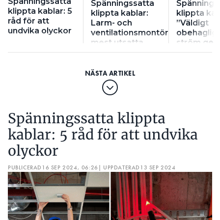
Spänningssatta
Spänningssatta
Spännings
klippta kablar: 5
klippta kablar:
klippta kab
råd för att
Larm- och
”Väldigt
undvika olyckor
ventilationsmontörer
obehagligt
mest utsatta
ström ge
armen”
Spänningssatta klippta
kablar: 5 råd för att undvika
olyckor
PUBLICERAD
16 SEP 2024, 06:26
| UPPDATERAD
13 SEP 2024