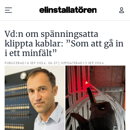
VD:N OM SPÄNNINGSATTA KLIPPTA KABLAR: ”SOM ATT GÅ IN I ETT MINFÄLT”
Vd:n om spänningsatta
Prenumerera
klippta kablar: ”Som att gå in
i ett minfält”
Hantera prenumeration
PUBLICERAD
16 SEP 2024, 06:27
| UPPDATERAD
13 SEP 2024
Lediga jobb
Annonsera
Läs E-tidningen
Om tidningen
Kontakt
Personuppgifter