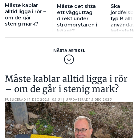
Måste kablar
Måste det sitta
Ska
alltid ligga i rör –
ett vägguttag
jordfelsbr
om de går i
direkt under
typ B alltid
stenig mark?
strömbrytaren i
användas ti
köket?
laddstatio
Måste kablar alltid ligga i rör
– om de går i stenig mark?
PUBLICERAD
11 DEC 2025, 05:51
| UPPDATERAD
15 DEC 2025