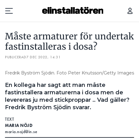
MÅSTE ARMATURER FÖR UNDERTAK FASTINSTALLERAS I DOSA?
Måste armaturer för undertak
Prenumerera
fastinstalleras i dosa?
PUBLICERAD
Hantera prenumeration
7 DEC 2022, 14:31
Lediga jobb
Fredrik Byström Sjödin. Foto Peter Knutsson/Getty Images
En kollega har sagt att man måste
Annonsera
fastinstallera armaturerna i dosa men de
levereras ju med stickproppar .. Vad gäller?
Läs E-tidningen
Fredrik Byström Sjödin svarar.
TEXT
Om tidningen
MARIA NÖJD
Kontakt
maria.nojd@in.se
Personuppgifter