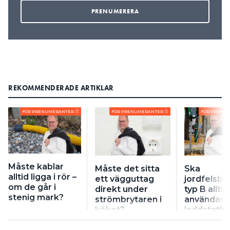
REKOMMENDERADE ARTIKLAR
FÖR PRENUMERANTER
FÖR PRENUMERANTER
FÖR PRENU
Måste kablar
Måste det sitta
Ska
alltid ligga i rör –
ett vägguttag
jordfelsbr
om de går i
direkt under
typ B alltid
stenig mark?
strömbrytaren i
användas ti
köket?
laddstatio