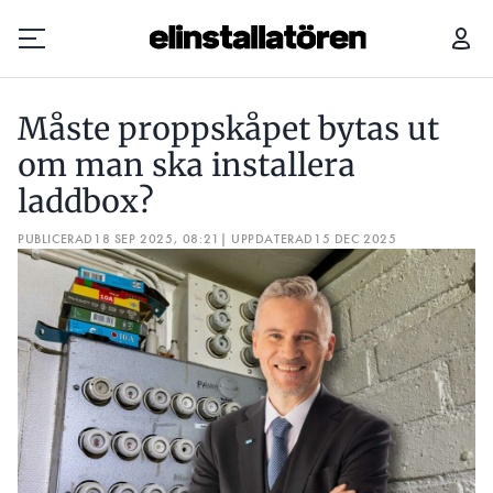
MÅSTE PROPPSKÅPET BYTAS UT OM MAN SKA INSTALLERA LADDBOX?
Måste proppskåpet bytas ut
Prenumerera
om man ska installera
laddbox?
Hantera prenumeration
PUBLICERAD
18 SEP 2025, 08:21
| UPPDATERAD
15 DEC 2025
Lediga jobb
Annonsera
Läs E-tidningen
Om tidningen
Kontakt
Personuppgifter