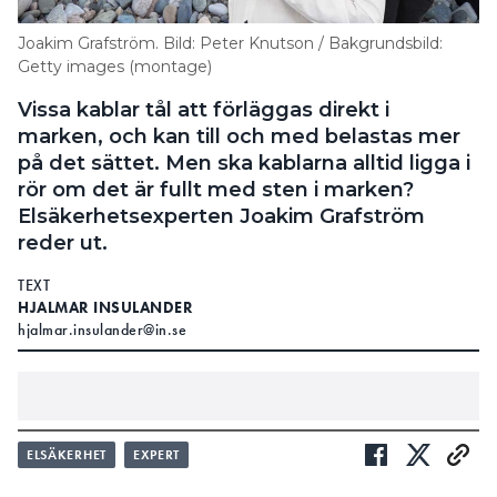
Joakim Grafström. Bild: Peter Knutson / Bakgrundsbild:
Getty images (montage)
Vissa kablar tål att förläggas direkt i
marken, och kan till och med belastas mer
på det sättet. Men ska kablarna alltid ligga i
rör om det är fullt med sten i marken?
Elsäkerhetsexperten Joakim Grafström
reder ut.
TEXT
HJALMAR INSULANDER
hjalmar.insulander@in.se
LÄS OCKSÅ:
ELSÄKERHET
EXPERT
KAN MAN FÖRLÄGGA EN JORDKABEL DIREKT I
MARKEN?