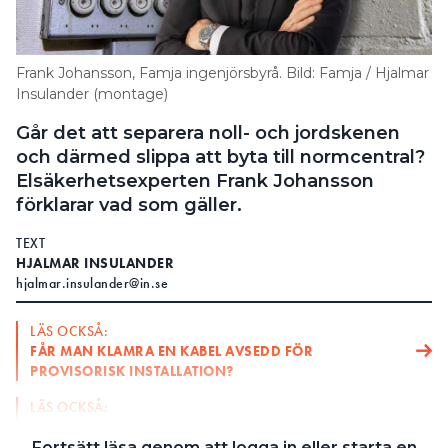
Search for:
Frank Johansson, Famja ingenjörsbyrå. Bild: Famja / Hjalmar
Insulander (montage)
SEARCH
Går det att separera noll- och jordskenen
och därmed slippa att byta till normcentral?
Elsäkerhetsexperten Frank Johansson
förklarar vad som gäller.
TEXT
HJALMAR INSULANDER
hjalmar.insulander@in.se
LÄS OCKSÅ:
FÅR MAN KLAMRA EN KABEL AVSEDD FÖR
PROVISORISK INSTALLATION?
LÄS OCKSÅ:
KAN JORDFELSBRYTAREN GÅ SÖNDER OM DEN
SKYDDAR FÖR MÅNGA GRUPPER?
Fortsätt läsa genom att logga in eller starta en