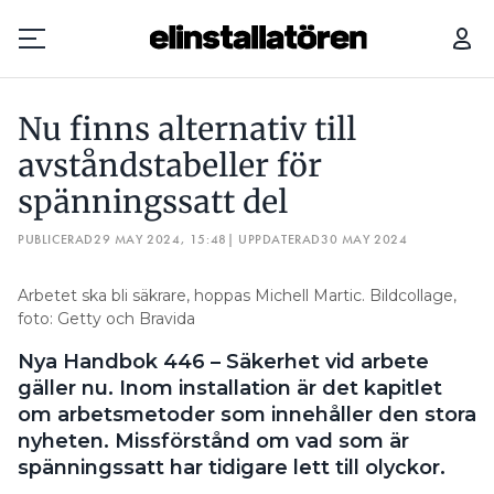
NU FINNS ALTERNATIV TILL AVSTÅNDSTABELLER FÖR SPÄNNINGSSATT DEL
Nu finns alternativ till
Prenumerera
avståndstabeller för
spänningssatt del
Hantera prenumeration
PUBLICERAD
29 MAY 2024, 15:48
| UPPDATERAD
30 MAY 2024
Lediga jobb
Arbetet ska bli säkrare, hoppas Michell Martic. Bildcollage,
Annonsera
foto: Getty och Bravida
Nya Handbok 446 – Säkerhet vid arbete
Läs E-tidningen
gäller nu. Inom installation är det kapitlet
om arbetsmetoder som innehåller den stora
Om tidningen
nyheten. Missförstånd om vad som är
Kontakt
spänningssatt har tidigare lett till olyckor.
Personuppgifter