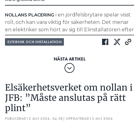
LÄS OCKSÅ:
EVA SKIPPAR KRÅNGLET
i en jordfelsbrytare spelar visst
NOLLANS PLACERING
roll, och kan vara viktig för säkerheten. Det menar
på Bravida, som deltagit i arbetet
MICHELL MARTIC
en elektriker som hört av sig till Elinstallatören efter
med standarden, tycker förstås att den innebär en
en tidigare artikel.
positiv utveckling.
ELTEKNIK OCH INSTALLATION
”Det är alltid viktigt att följa
– Vi står bakom de förändringar som införts och ser
gärna att standarden utvecklas vidare
tillverkarens anvisningar. Ansluter
internationellt inom IECs projektkommitté, PC 128,
man en fasskena fel blir det i bästa
där vi aktivt deltar, säger han.
fall bara en kortslutning och att
Elsäkerhetsverket om nollan i
minibrytaren löser ut, men i värsta
JFB: ”Måste anslutas på rätt
fall kan det bli skador på både
plint”
människor och egendom.”
PETER LJUNGQVIST, SCHNEIDER ELECTRIC
PUBLICERAD
12 JAN 2026, 04:58
| UPPDATERAD
13 JAN 2026
LÄS OCKSÅ:
ELSÄKERHETSVERKET OM NOLLAN I JFB: ”MÅSTE