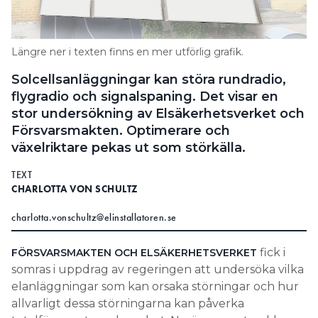
Search for:
Längre ner i texten finns en mer utförlig grafik.
Solcellsanläggningar kan störa rundradio,
SEARCH
flygradio och signalspaning. Det visar en
stor undersökning av Elsäkerhetsverket och
Försvarsmakten. Optimerare och
växelriktare pekas ut som störkälla.
TEXT
CHARLOTTA VON SCHULTZ
charlotta.vonschultz@elinstallatoren.se
fick i
FÖRSVARSMAKTEN OCH ELSÄKERHETSVERKET
somras i uppdrag av regeringen att undersöka vilka
elanläggningar som kan orsaka störningar och hur
allvarligt dessa störningarna kan påverka