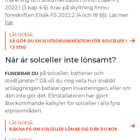
märkning och dokumentation finns i Elsäk-FS
2022:1 (3 kap. 6 §). Krav på skyltning finns i
föreskriften Elsäk-FS 2022:2 (4 och 18 §§). Läs mer
här
.
LÄS OCKSÅ:
SÅ GÖR DU EN SLUTDOKUMENTATION FÖR SOLCELLER I
12 STEG
När är solceller inte lönsamt?
på solceller, batterier och
FUNDERAR DU
stödtjänster? Då vill du nog veta hur snabbt
anläggningen betalar igen investeringen, eller om
den inte gör det. Elinstallatören har gjort
återkommande kalkyler för solceller i alla fyra
elprisområden.
LÄS OCKSÅ:
RÄKNA PÅ OM SOLCELLER LÖNAR SIG DÄR DU BOR