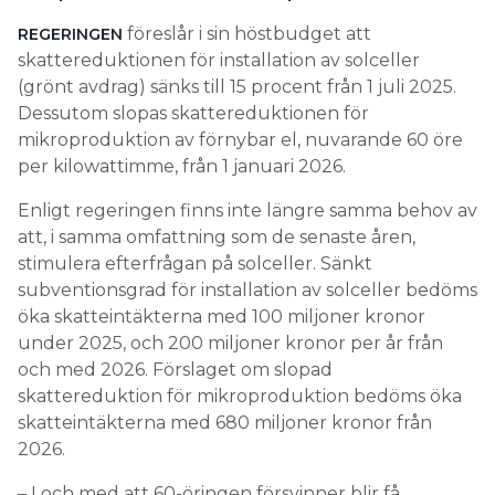
föreslår i sin höstbudget att
REGERINGEN
skattereduktionen för installation av solceller
(grönt avdrag) sänks till 15 procent från 1 juli 2025.
Dessutom slopas skattereduktionen för
mikroproduktion av förnybar el, nuvarande 60 öre
per kilowattimme, från 1 januari 2026.
Enligt regeringen finns inte längre samma behov av
att, i samma om­fattning som de senaste åren,
stimulera efterfrågan på solceller. Sänkt
subventionsgrad för installation av solceller bedöms
öka skatteintäkterna med 100 miljoner kronor
under 2025, och 200 miljoner kronor per år från
och med 2026. Förslaget om slopad
skattereduktion för mikroproduktion bedöms öka
skatteintäkterna med 680 miljoner kronor från
2026.
– I och med att 60-öringen försvinner blir få