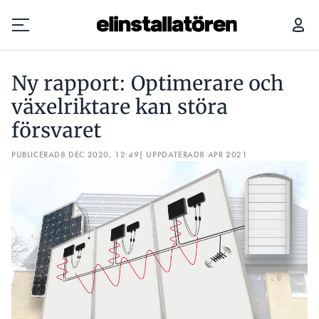
NY RAPPORT: OPTIMERARE OCH VÄXELRIKTARE KAN STÖRA FÖRSVARET
Ny rapport: Optimerare och
Prenumerera
växelriktare kan störa
försvaret
Hantera prenumeration
PUBLICERAD
8 DEC 2020, 12:49
| UPPDATERAD
8 APR 2021
Lediga jobb
Annonsera
Läs E-tidningen
Om tidningen
Kontakt
Personuppgifter