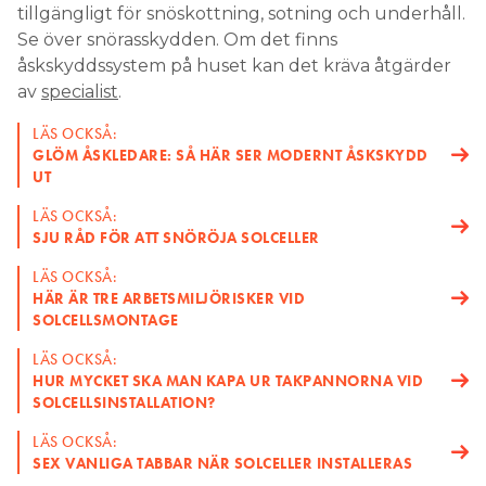
tillgängligt för snöskottning, sotning och underhåll.
Se över snörasskydden. Om det finns
åskskyddssystem på huset kan det kräva åtgärder
av
specialist
.
LÄS OCKSÅ:
GLÖM ÅSKLEDARE: SÅ HÄR SER MODERNT ÅSKSKYDD
UT
LÄS OCKSÅ:
SJU RÅD FÖR ATT SNÖRÖJA SOLCELLER
LÄS OCKSÅ:
HÄR ÄR TRE ARBETSMILJÖRISKER VID
SOLCELLSMONTAGE
LÄS OCKSÅ:
HUR MYCKET SKA MAN KAPA UR TAKPANNORNA VID
SOLCELLSINSTALLATION?
LÄS OCKSÅ:
SEX VANLIGA TABBAR NÄR SOLCELLER INSTALLERAS