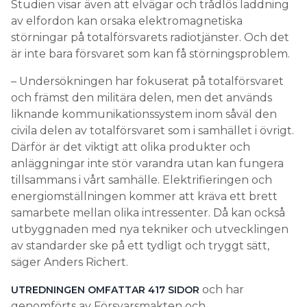
Studien visar även att elvägar och trådlös laddning
av elfordon kan orsaka elektromagnetiska
störningar på totalförsvarets radiotjänster. Och det
är inte bara försvaret som kan få störningsproblem.
– Undersökningen har fokuserat på totalförsvaret
och främst den militära delen, men det används
liknande kommunikationssystem inom såväl den
civila delen av totalförsvaret som i samhället i övrigt.
Därför är det viktigt att olika produkter och
anläggningar inte stör varandra utan kan fungera
tillsammans i vårt samhälle. Elektrifieringen och
energiomställningen kommer att kräva ett brett
samarbete mellan olika intressenter. Då kan också
utbyggnaden med nya tekniker och utvecklingen
av standarder ske på ett tydligt och tryggt sätt,
säger Anders Richert.
och har
UTREDNINGEN OMFATTAR 417 SIDOR
genomförts av Försvarsmakten och