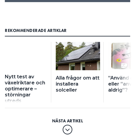
REKOMMENDERADE ARTIKLAR
Nytt test av
Alla frågor om att
”Använd all
växelriktare och
installera
eller ”anv
optimerare –
solceller
aldrig”?
störningar
utreds