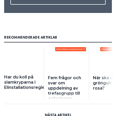
REKOMMENDERADE ARTIKLAR
FÖR PRENUMERANTER
FÖR PRENU
Har du koll på
Fem frågor och
När ska de
slamkryparna i
svar om
gröngult o
Elinstallationsreglerna?
uppdelning av
rosa?
trefasgrupp till
enfaslaster