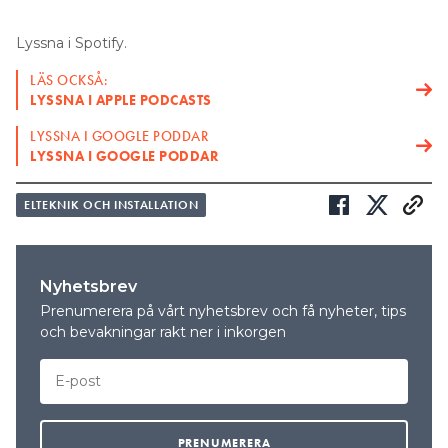
Lyssna i Spotify.
LÄS OCKSÅ:
LYSSNA I APPLE PODCASTS
LYSSNA I GOOGLE PODDAR
LYSSNA I GOOGLE PODDAR
ELTEKNIK OCH INSTALLATION
Nyhetsbrev
Prenumerera på vårt nyhetsbrev och få nyheter, tips
och bevakningar rakt ner i inkorgen