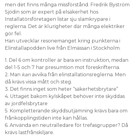
men det finns många missförstånd. Fredrik Byström
Sjödin som är expert på elsäkerhet hos
Installatörsföretagen listar sju slamkrypare i
reglerna. Det är klurigheter där många elektriker
gör fel.
Han utvecklar resonemanget kring punkterna i
Elinstallapodden live från Elmässan i Stockholm.
1. Del 6 om kontroller är bara en instruktion, medan
del 1-5 och 7 har presumtion mot föreskrifterna.
2. Man
kan
avvika från elinstallationsreglerna. Men
då krävs vissa mått och steg.
3. Det finns inget som heter “säkerhetsbrytare”
4. Uttaget bakom kylskåpet behöver inte skyddas
av jordfelsbrytare
5. Kompletterande skyddsutjämning krävs bara om
frånkopplingstiden inte kan hållas.
6. Använda en neutralledare för trefasgrupper? Då
krävs lastfrånskiljare.