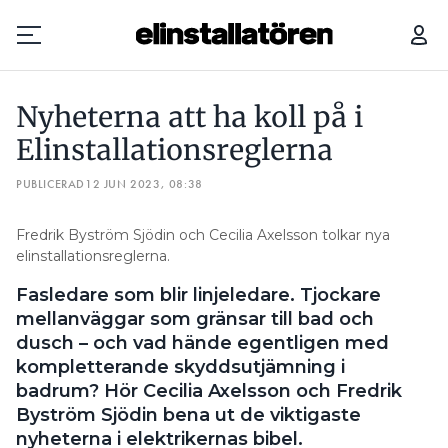
NYHETERNA ATT HA KOLL PÅ I ELINSTALLATIONSREGLERNA
Nyheterna att ha koll på i
Prenumerera
Elinstallationsreglerna
PUBLICERAD
Hantera prenumeration
12 JUN 2023, 08:38
Lediga jobb
Fredrik Byström Sjödin och Cecilia Axelsson tolkar nya
elinstallationsreglerna.
Annonsera
Fasledare som blir linjeledare. Tjockare
mellanväggar som gränsar till bad och
Läs E-tidningen
dusch – och vad hände egentligen med
kompletterande skyddsutjämning i
badrum? Hör Cecilia Axelsson och Fredrik
Om tidningen
Byström Sjödin bena ut de viktigaste
Kontakt
nyheterna i elektrikernas bibel.
Personuppgifter