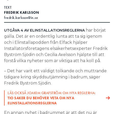
TEXT
Search for:
FREDRIK KARLSSON
fredrik.karlsson@in.se
har börjat
UTGÅVA 4 AV ELINSTALLATIONSREGLERNA
SEARCH
gälla. Det är en ordentlig lunta att ta sig igenom
och i Elinstallapodden från Elfack hjälper
Installatörsföretagens elsäkerhetsexperter Fredrik
Byström Sjödin och Cecilia Axelsson hjälpte till att
förstå vilka nyheter som är viktiga att ha koll på.
– Det har varit ett väldigt tolkande och muttrande
tidigare kring skyddsutjämning i badrum, säger
Fredrik Byström Sjödin.
LÄS OCKSÅ JOAKIM GRAFSTRÖM OM NYA REGLERNA:
TIO SAKER DU BEHÖVER VETA OM NYA
ELINSTALLATIONSREGLERNA
En annan nyhet i badrummet är att det nu är