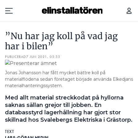
”NU HAR JAG KOLL PÅ VAD JAG HAR I BILEN”
5 REGLER –
”Nu har jag koll på vad jag
Prenumerera
har i bilen”
PUBLICERAD
Hantera prenumeration
7 JUN 2021, 05:55
Lediga jobb
Jonas Johansson har fått mycket bättre koll på
materialflödena sedan företaget började använda Elkedjans
materialhanteringssystem.
Annonsera
Med allt material streckkodat på hyllorna
Läs E-tidningen
saknas sällan grejor till jobben. En
databasstyrd lagerhållning har gjort stor
skillnad hos Svalebergs Elektriska i Grästorp.
Om tidningen
Kontakt
TEXT
Personuppgifter
LARS-GÖRAN HEDIN