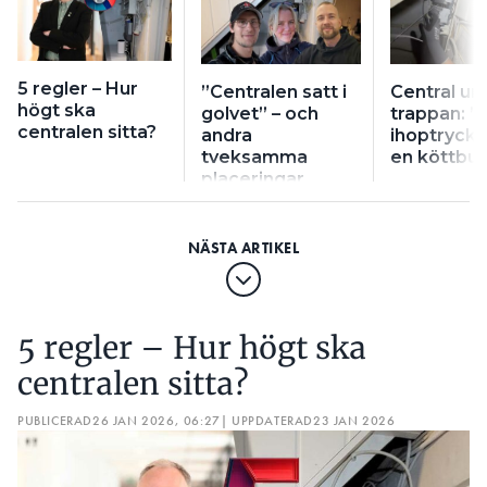
5 regler – Hur
”Centralen satt i
Central un
högt ska
golvet” – och
trappan: ”
centralen sitta?
andra
ihoptryck
tveksamma
en köttbul
placeringar
5 regler – Hur högt ska
centralen sitta?
PUBLICERAD
26 JAN 2026, 06:27
| UPPDATERAD
23 JAN 2026