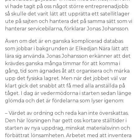
vi hade tagit på oss något större entreprenadjobb
så skulle det varit lätt att upprätta ett satellitlager
ute på sajten och hantera det på samma sätt som vi
hanterar servicebilarna, förklarar Jonas Johansson.
Även om det är en ganska komplicerad databas
som jobbar i bakgrunden är Elkedjan Nära lätt att
lära sig använda. Jonas Johansson erkänner att det
krävdes ganska många timmar för att komma i
gång, tid som ägnades åt att organisera och märka
upp det fysiska lagret. Men när det jobbet väl var
klart gick det snabbt att få med alla anställda på
tåget. I dag är vedermödorna i starten sedan länge
glömda och det är fördelarna som lyser igenom:
– Värdet av ordning och reda kan inte överskattas.
Den här lösningen har gett oss kortare ställtider i
starten av nya uppdrag, minskat materialsvinn och
förbättrat lönsamheten. Arbetet med att inventera