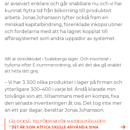
är avsevärt enklare och går snabbare nu och vi har
kunnat flytta tid från bilkörning till produktivt
arbete. Jonas Johansson lyfter också fram en
minskad kapitalbindning, förenklade inköpsrutiner
och fördelarna med att ha lagret kopplat till
affärssystemet som andra uppsidor av systemet.
Allt är streckkodat i Svalebergs lager. Och insorterat i
hyllorna efter E-nummerordning, så att det ska gå snabbt
att hitta rätt grej.
– Vi har 3 300 olika produkter i lager på firman och
ytterligare 300–400 i varje bil. Ändå klarade min
tolvårige son att, tillsammans med en kompis, fixa
den senaste inventeringen åt oss. Det tog inte mer
än ett par dagar, berättar Jonas Johansson.
LÄS OCKSÅ: TILL FÖRSVAR FÖR MATERIALPÅSLAGEN
”DET ÄR SOM ATT ICA SKULLE ANVÄNDA SINA