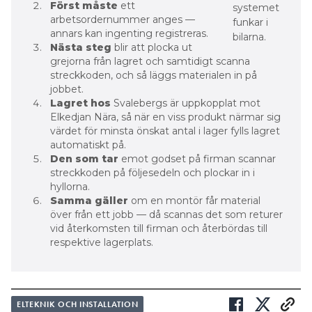
Först måste
ett
systemet
arbetsordernummer anges —
funkar i
annars kan ingenting registreras.
bilarna.
Nästa steg
blir att plocka ut
grejorna från lagret och samtidigt scanna
streckkoden, och så läggs materialen in på
jobbet.
Lagret hos
Svalebergs är uppkopplat mot
Elkedjan Nära, så när en viss produkt närmar sig
värdet för minsta önskat antal i lager fylls lagret
automatiskt på.
Den som tar
emot ­godset på firman scannar
streckkoden på följesedeln och plockar in i
hyllorna.
Samma gäller
om en montör får material
över från ett jobb — då scannas det som returer
vid åter­komsten till firman och återbördas till
respektive lagerplats.
ELTEKNIK OCH INSTALLATION