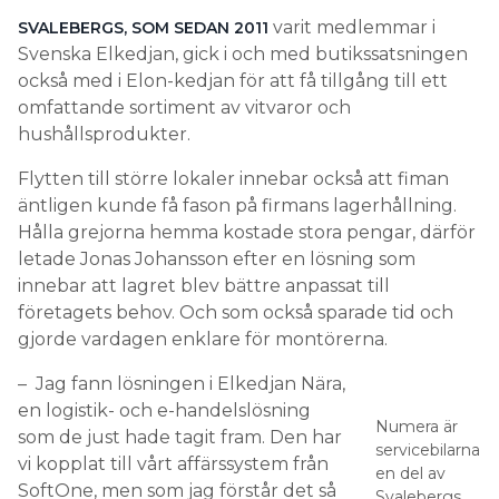
varit medlemmar i
SVALEBERGS, SOM SEDAN 2011
Svenska Elkedjan, gick i och med butikssatsningen
också med i Elon-kedjan för att få tillgång till ett
omfattande sortiment av vitvaror och
hushållsprodukter.
Flytten till större lokaler innebar också att fiman
äntligen kunde få fason på firmans lagerhållning.
Hålla grejorna hemma kostade stora pengar, därför
letade Jonas Johansson efter en lösning som
innebar att lagret blev bättre anpassat till
företagets behov. Och som också sparade tid och
gjorde vardagen enklare för montörerna.
– Jag fann lösningen i Elkedjan Nära,
en logistik- och e-handelslösning
Numera är
som de just hade tagit fram. Den har
servicebilarna
vi kopplat till vårt affärssystem från
en del av
SoftOne, men som jag förstår det så
Svalebergs