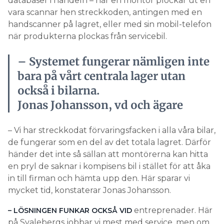
databaser i handeln – när en montör plockar ut en
vara scannar hen streckkoden, antingen med en
handscanner på lagret, eller med sin mobil-telefon
när produkterna plockas från servicebil.
– Systemet fungerar nämligen inte
bara på vårt centrala lager utan
också i bilarna.
Jonas Johansson, vd och ägare
– Vi har streckkodat förvaringsfacken i alla våra bilar,
de fungerar som en del av det totala lagret. Därför
händer det inte så sällan att montörerna kan hitta
en pryl de saknar i kompisens bil i stället för att åka
in till firman och hämta upp den. Här sparar vi
mycket tid, konstaterar Jonas Johansson.
entreprenader. Här
– LÖSNINGEN FUNKAR OCKSÅ VID
på Svalebergs jobbar vi mest med service, men om