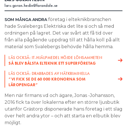
lars-goran.hedin@farandole.se
Search for:
företag i elteknikbranschen
SOM MÅNGA ANDRA
hade Svalebergs Elektriska det lite si och så med
ordningen på lagret. Det var svårt att få tid över
SEARCH
från alla pågående uppdrag till att hålla koll på allt
material som Svalebergs behövde hålla hemma.
LÄS OCKSÅ: IT-HJÄLPMEDEL HÖJDE LÖNSAMHETEN
SÅ BLEV BÅLSTA ELTEKNIK ETT SUPERFÖRETAG
LÄS OCKSÅ: DRABBADES AV NÄTKRIMINELLA
”VI FICK SE DE 60 000 KRONORNA SOM
LÄROPENGAR”
Men när firmans vd och ägare, Jonas -Johansson,
2016 fick ta över lokalerna efter en större ljusbutik
utanför Grästorp disponerade hans företag i ett slag
över helt andra ytor – och att starta en elbutik blev
möjligt.