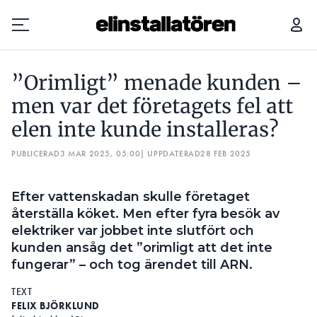
”ORIMLIGT” MENADE KUNDEN – MEN VAR DET FÖRETAGETS FEL ATT ELEN INTE KUNDE INSTALLERAS?
”Orimligt” menade kunden –
Prenumerera
men var det företagets fel att
elen inte kunde installeras?
Hantera prenumeration
PUBLICERAD
3 MAR 2025, 05:00
| UPPDATERAD
28 FEB 2025
Lediga jobb
Efter vattenskadan skulle företaget
Annonsera
återställa köket. Men efter fyra besök av
elektriker var jobbet inte slutfört och
Läs E-tidningen
kunden ansåg det ”orimligt att det inte
fungerar” – och tog ärendet till ARN.
Om tidningen
TEXT
Kontakt
FELIX BJÖRKLUND
Personuppgifter