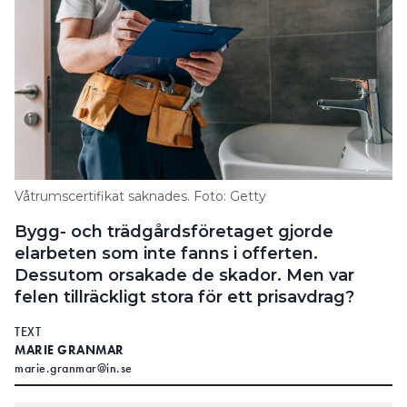
LÄS OCKSÅ:
”MISSTROENDE MELLAN KUND OCH LEVERANTÖR
SKADAR HELA BRANSCHEN”
Men vad ansåg ARN om ärendet? Jo, nämnden har
tagit del av bilder, mejlväxlingar och avtal och de
anser inte att kunden bevisat att företaget brustit i
något avseende, eller visat att de gjort något fel.
Därför avslås kravet i sin helhet och företaget ska ha
Våtrumscertifikat saknades. Foto: Getty
rätt att få avsluta arbetet.
Bygg- och trädgårdsföretaget gjorde
elarbeten som inte fanns i offerten.
Dessutom orsakade de skador. Men var
felen tillräckligt stora för ett prisavdrag?
TEXT
MARIE GRANMAR
marie.granmar@in.se