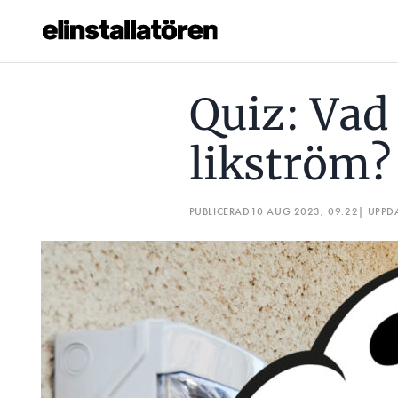
QUIZ: VAD KAN DU OM LIKSTRÖM?
EN TEKNIK GÅR MO
Quiz: Vad
Prenumerera
likström?
Hantera prenumeration
Lediga jobb
PUBLICERAD
10 AUG 2023, 09:22
| UPPD
Annonsera
Läs E-tidningen
Om tidningen
Kontakt
Personuppgifter