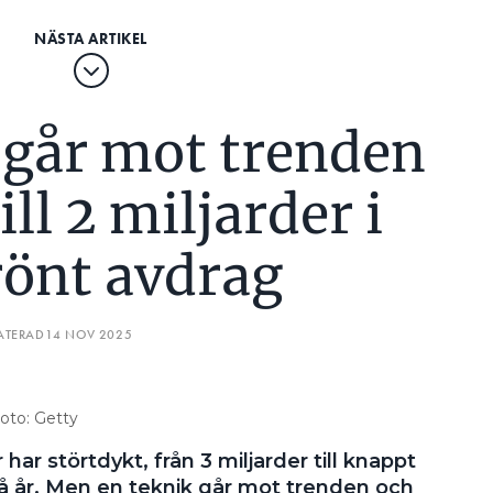
 går mot trenden
ill 2 miljarder i
rönt avdrag
ATERAD
14 NOV 2025
Foto: Getty
 har störtdykt, från 3 miljarder till knappt
vå år. Men en teknik går mot trenden och