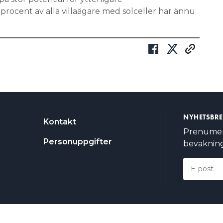
 procent av alla villaägare med solceller har ännu
NYHETSBR
Kontakt
Prenumere
Personuppgifter
bevakning