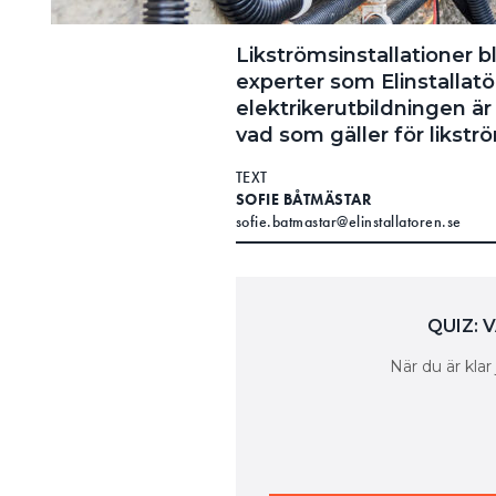
Likströmsinstallationer bli
experter som Elinstallatö
elektrikerutbildningen är
vad som gäller för likstr
TEXT
SOFIE BÅTMÄSTAR
sofie.batmastar@elinstallatoren.se
QUIZ: 
När du är klar