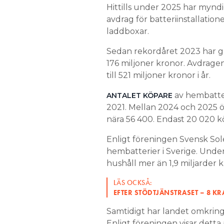
Hittills under 2025 har myndi
avdrag för batteriinstallation
laddboxar.
Sedan rekordåret 2023 har grö
176 miljoner kronor. Avdragen
till 521 miljoner kronor i år.
av hembatter
ANTALET KÖPARE
2021. Mellan 2024 och 2025 ök
nära 56 400. Endast 20 020 köp
Enligt föreningen Svensk Sol
hembatterier i Sverige. Unde
hushåll mer än 1,9 miljarder kr
LÄS OCKSÅ:
EFTER STÖDTJÄNSTRASET – 8 KR
Samtidigt har landet omkring
Enligt föreningen visar detta 