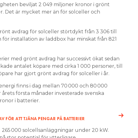
gheten beviljat 2 049 miljoner kronor i grönt
er. Det är mycket mer än för solceller och
nt avdrag för solceller störtdykt från 3 306 till
 för installation av laddbox har minskat från 821
ier med grönt avdrag har successivt ökat sedan
ade antalet köpare med cirka 1 000 personer, till
are har gjort grönt avdrag för solceller i år.
energi finns i dag mellan 70 000 och 80 000
r årets första månader investerade svenska
onor i batterier.
AV FÖR ATT TJÄNA PENGAR PÅ BATTERIER
 265 000 solcellsanläggningar under 20 kW.
på stor potential för ytterligare