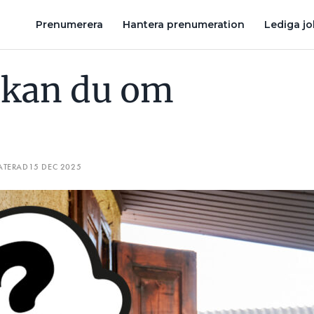
T TRENDEN OCH ÖKAR TILL 2 MILJARDER I BEVILJAT GRÖNT AVDRA
Prenumerera
Hantera prenumeration
Lediga j
 kan du om
ATERAD
15 DEC 2025