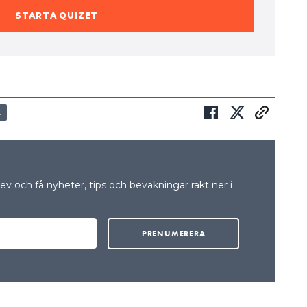
STARTA QUIZET
Z
v och få nyheter, tips och bevakningar rakt ner i