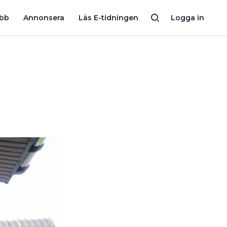
G
QUIZ: VILKEN EL FÅR EN PRIVATPERSON GÖRA SJÄLV. HAR D
obb
Annonsera
Läs E-tidningen
Logga in