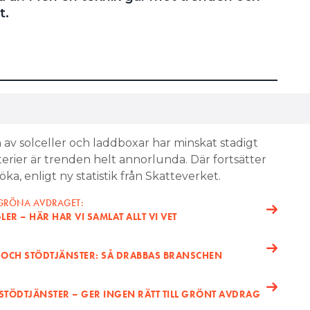
t.
n av solceller och laddboxar har minskat stadigt
rier är trenden helt annorlunda. Där fortsätter
a, enligt ny statistik från Skatteverket.
 GRÖNA AVDRAGET:
ER – HÄR HAR VI SAMLAT ALLT VI VET
 OCH STÖDTJÄNSTER: SÅ DRABBAS BRANSCHEN
 STÖDTJÄNSTER – GER INGEN RÄTT TILL GRÖNT AVDRAG