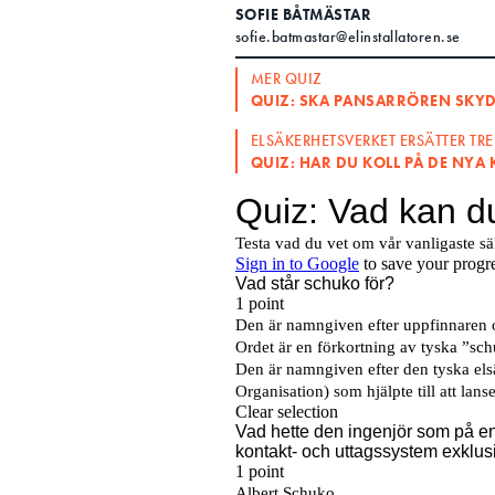
SOFIE BÅTMÄSTAR
Search for:
sofie.batmastar@elinstallatoren.se
MER QUIZ
QUIZ: SKA PANSARRÖREN SKY
SEARCH
ELSÄKERHETSVERKET ERSÄTTER TRE
QUIZ: HAR DU KOLL PÅ DE NYA