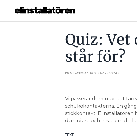
QUIZ: VET DU VAD SCHUKO STÅR FÖR?
QUIZ: VILKEN 
Quiz: Vet
Prenumerera
står för?
Hantera prenumeration
Lediga jobb
PUBLICERAD
2 JUN 2022, 09:42
Annonsera
Vi passerar dem utan att tän
Läs E-tidningen
schukokontakterna. En gång i t
stickkontakt. Elinstallatören 
Om tidningen
du quizza och testa om du ha
Kontakt
Personuppgifter
TEXT