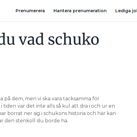
EL FÅR EN PRIVATPERSON GÖRA SJÄLV. HAR DU KOLL?
VAD KAN
Prenumerera
Hantera prenumeration
Lediga j
 du vad schuko
ka på dem, men vi ska vara tacksamma för
iden var det inte alls så kul att dra i och ur en
har borrat ner sig i schukons historia och här kan
r den stenkoll du borde ha.