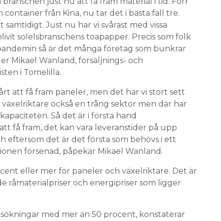
branschen just nu att få fram material i tid. Förr
container från Kina, nu tar det i bästa fall tre.
t samtidigt. Just nu har vi svårast med vissa
livit solelsbranschens toapapper. Precis som folk
 pandemin så är det många företag som bunkrar
er Mikael Wanland, försäljnings- och
ten i Tomelilla.
årt att få fram paneler, men det har vi stort sett
 växelriktare också en trång sektor men där har
kapaciteten. Så det är i första hand
att få fram, det kan vara leveranstider på upp
 eftersom det är det första som behövs i ett
lationen försenad, påpekar Mikael Wanland.
ent eller mer för paneler och växelriktare. Det är
e råmaterialpriser och energipriser som ligger
prisökningar med mer än 50 procent, konstaterar