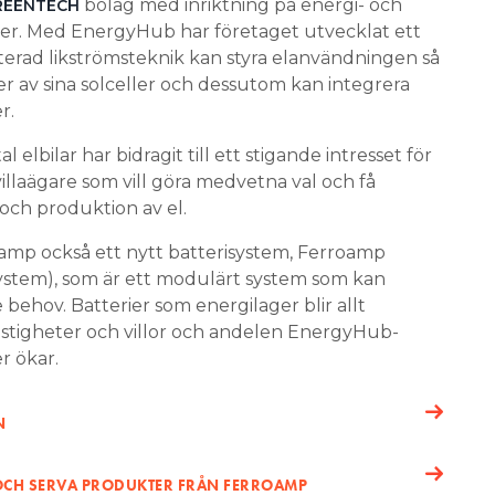
bolag med inriktning på energi- och
REENTECH
ter. Med EnergyHub har företaget utvecklat ett
rad likströmsteknik kan styra elanvändningen så
er av sina solceller och dessutom kan integrera
r.
elbilar har bidragit till ett stigande intresset för
llaägare som vill göra medvetna val och få
och produktion av el.
amp också ett nytt batterisystem, Ferroamp
ystem), som är ett modulärt system som kan
behov. Batterier som energilager blir allt
fastigheter och villor och andelen EnergyHub-
r ökar.
N
 OCH SERVA PRODUKTER FRÅN FERROAMP