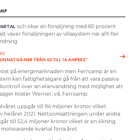
AMP
och ökar sin försäljning med 60 procent
VARTAL
t växer försäljningen av villasystem när allt fler
ändning.
IK
KUNNAT GÅ NER FRÅN 63 TILL 16 AMPERE”
f höst på energimarknaden men Ferroamp är en
stem kan fastighetsägare gå från att vara passiva
a kontroll över sin elanvändning med möjlighet att
säger Krister Werner, vd, Ferroamp.
lvåret uppgår till 94 miljoner kronor vilket
av helåret 2021. Nettoomsättningen under andra
år till 52,4 miljoner kronor vilket är en ökning
otsvarande kvartal förra året.