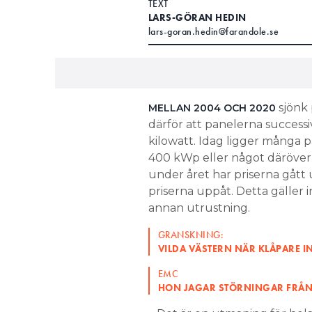
TEXT
LARS-GÖRAN HEDIN
lars-goran.hedin@farandole.se
sjönk 
MELLAN 2004 OCH 2020
därför att panelerna successiv
kilowatt. Idag ligger många p
400 kWp eller något däröver.
under året har priserna gått 
priserna uppåt. Detta gäller 
annan utrustning.
GRANSKNING:
VILDA VÄSTERN NÄR KLÅPARE I
EMC
HON JAGAR STÖRNINGAR FRÅN