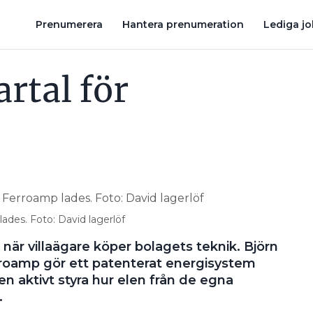
SBRANSCHENS TOAPAPPER”
KAN SOLCELLER I NORRLAND VERKL
Prenumerera
Hantera prenumeration
Lediga j
rtal för
 lades. Foto: David lagerlöf
 när villaägare köper bolagets teknik. Björn
roamp gör ett patenterat energisystem
n aktivt styra hur elen från de egna
.