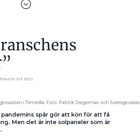
branschens
r”
TERAD
20 SEP 2022
rossisten i Tomelilla. Foto: Patrick Degerman och Solelsgrossist
 pandemins spår gör att kön för att få
lång. Men det är inte solpaneler som är
.