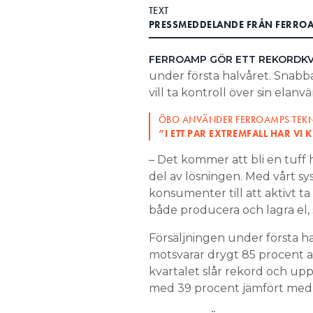
TEXT
Search for:
PRESSMEDDELANDE FRÅN FERRO
FERROAMP GÖR ETT REKORDK
under första halvåret. Snabbas
SEARCH
vill ta kontroll över sin elanv
ÖBO ANVÄNDER FERROAMPS TEKN
”I ETT PAR EXTREMFALL HAR VI 
– Det kommer att bli en tuf
del av lösningen. Med vårt sy
konsumenter till att aktivt t
både producera och lagra el, 
Försäljningen under första ha
motsvarar drygt 85 procent 
kvartalet slår rekord och uppg
med 39 procent jämfört med m