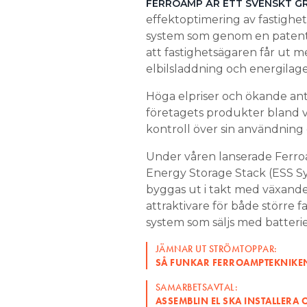
FERROAMP ÄR ETT SVENSKT G
effektoptimering av fastighe
system som genom en patente
att fastighetsägaren får ut m
elbilsladdning och energilage
Höga elpriser och ökande antal 
företagets produkter bland vi
kontroll över sin användning 
Under våren lanserade Ferro
Energy Storage Stack (ESS S
byggas ut i takt med växande 
attraktivare för både större 
system som säljs med batterie
JÄMNAR UT STRÖMTOPPAR:
SÅ FUNKAR FERROAMPTEKNIKE
SAMARBETSAVTAL:
ASSEMBLIN EL SKA INSTALLERA