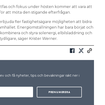
äxtfas och fokus under hösten kommer att vara att
ör att möta den stigande efterfrågan.
erbjuda fler fastighetsägare möjligheten att bidra
 samhället. Energiomställningen har bara börjat och
 kombinera och styra solenergi, elbilsladdning och
 tydligare, säger Krister Werner.
v och få nyheter, tips och bevakningar rakt ner i