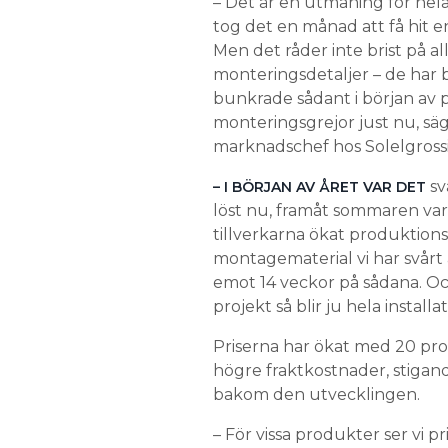
– Det är en utmaning för hela 
tog det en månad att få hit en 
Men det råder inte brist på all
monteringsdetaljer – de har b
bunkrade sådant i början av
monteringsgrejor just nu, säg
marknadschef hos Solelgrossis
sv
– I BÖRJAN AV ÅRET VAR DET
löst nu, framåt sommaren var
tillverkarna ökat produktions
montagematerial vi har svårt 
emot 14 veckor på sådana. Och
projekt så blir ju hela instal
Priserna har ökat med 20 proc
högre fraktkostnader, stigand
bakom den utvecklingen.
– För vissa produkter ser vi 