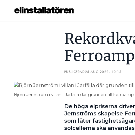
REKORDKVARTAL FÖR FERROAMP
BRIST PÅ ”SOLCELL
Rekordkva
Prenumerera
Ferroamp
Hantera prenumeration
Lediga jobb
PUBLICERAD
25 AUG 2022, 10:15
Annonsera
Björn Jernström i villan i Järfälla där grunden till Ferroamp
Läs E-tidningen
De höga elpriserna driver
Jernströms skapelse Fer
Om tidningen
som låter fastighetsägare
Kontakt
solcellerna ska användas
Personuppgifter