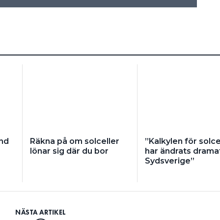
and
Räkna på om solceller
”Kalkylen för solce
lönar sig där du bor
har ändrats dramat
Sydsverige”