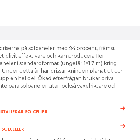
priserna på solpaneler med 94 procent, främst
t blivit effektivare och kan producera fler
aneler i standardformat (ungefär 1×1,7 m) kring
 Under detta år har prissänkningen planat ut och
upp en hel del. Ökad efterfrågan brukar driva
inte bara solpaneler utan också växelriktare och
NSTALLERAR SOLCELLER
 SOLCELLER