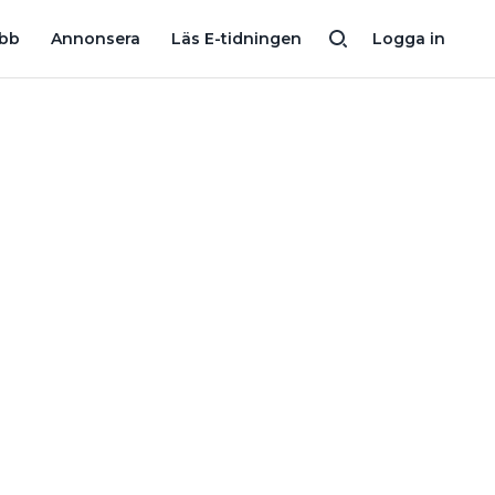
IGEN LÖNA SIG?
RÄKNA PÅ OM SOLCELLER LÖNAR SIG DÄR D
obb
Annonsera
Läs E-tidningen
Logga in