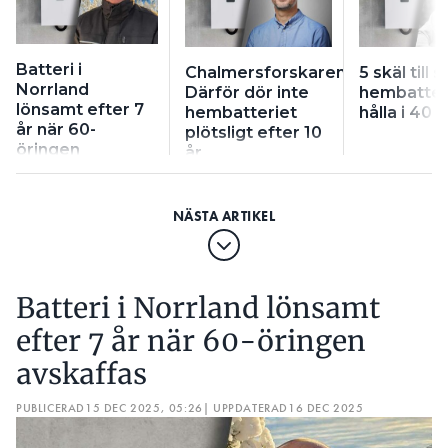
Batteri i
Chalmersforskaren:
5 skäl till s
Norrland
Därför dör inte
hembatteri
lönsamt efter 7
hembatteriet
hålla i 40 å
år när 60-
plötsligt efter 10
öringen
år
avskaffas
Batteri i Norrland lönsamt
efter 7 år när 60-öringen
avskaffas
PUBLICERAD
15 DEC 2025, 05:26
| UPPDATERAD
16 DEC 2025