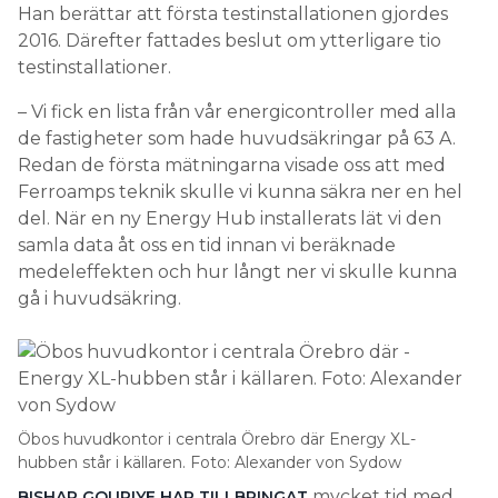
Han berättar att första testinstallationen gjordes
2016. ­Därefter ­fattades beslut om ytterligare tio
testinstallationer.
– Vi fick en lista från vår energicontroller med alla
de fastigheter som hade huvudsäkringar på 63 A.
Redan de första mätningarna visade oss att med
Ferroamps teknik skulle vi kunna säkra ner en hel
del. När en ny Energy Hub installerats lät vi den
samla data åt oss en tid innan vi beräknade
medeleffekten och hur långt ner vi skulle kunna
gå i huvudsäkring.
Öbos huvudkontor i centrala Örebro där ­Energy XL-
hubben står i källaren. Foto: Alexander von Sydow
mycket tid med
BISHAR GOURIYE HAR TILLBRINGAT