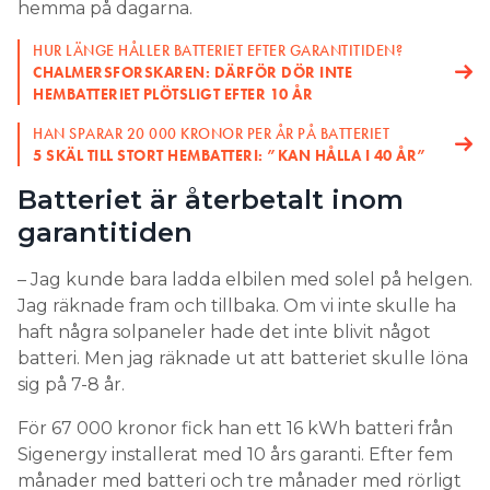
hemma på dagarna.
HUR LÄNGE HÅLLER BATTERIET EFTER GARANTITIDEN?
CHALMERSFORSKAREN: DÄRFÖR DÖR INTE
HEMBATTERIET PLÖTSLIGT EFTER 10 ÅR
HAN SPARAR 20 000 KRONOR PER ÅR PÅ BATTERIET
5 SKÄL TILL STORT HEMBATTERI: ”KAN HÅLLA I 40 ÅR”
Batteriet är återbetalt inom
garantitiden
– Jag kunde bara ladda elbilen med solel på helgen.
Jag räknade fram och tillbaka. Om vi inte skulle ha
haft några solpaneler hade det inte blivit något
batteri. Men jag räknade ut att batteriet skulle löna
sig på 7-8 år.
För 67 000 kronor fick han ett 16 kWh batteri från
Sigenergy installerat med 10 års garanti. Efter fem
månader med batteri och tre månader med rörligt