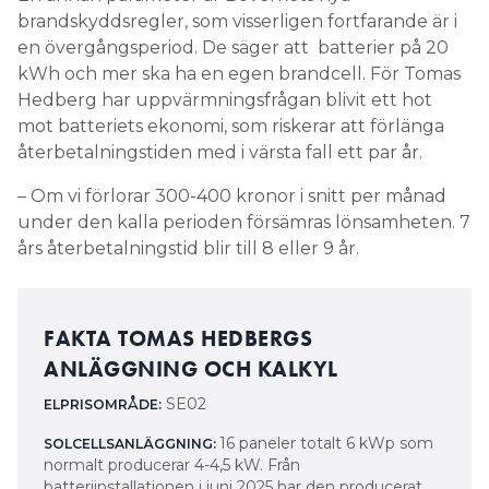
brandskyddsregler, som visserligen fortfarande är i
en övergångsperiod. De säger att batterier på 20
kWh och mer ska ha en egen brandcell. För Tomas
Hedberg har uppvärmningsfrågan blivit ett hot
mot batteriets ekonomi, som riskerar att förlänga
återbetalningstiden med i värsta fall ett par år.
– Om vi förlorar 300-400 kronor i snitt per månad
under den kalla perioden försämras lönsamheten. 7
års återbetalningstid blir till 8 eller 9 år.
FAKTA TOMAS HEDBERGS
ANLÄGGNING OCH KALKYL
SE02
ELPRISOMRÅDE:
16 paneler totalt 6 kWp som
SOLCELLSANLÄGGNING:
normalt producerar 4-4,5 kW. Från
batteriinstallationen i juni 2025 har den producerat