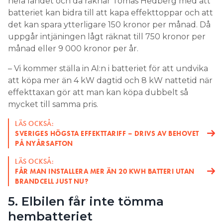
hela landet och då räknar Tomas Hedberg med att
batteriet kan bidra till att kapa effekttoppar och att
det kan spara ytterligare 150 kronor per månad. Då
uppgår intjäningen lågt räknat till 750 kronor per
månad eller 9 000 kronor per år.
– Vi kommer ställa in AI:n i batteriet för att undvika
att köpa mer än 4 kW dagtid och 8 kW nattetid när
effekttaxan gör att man kan köpa dubbelt så
mycket till samma pris.
LÄS OCKSÅ:
SVERIGES HÖGSTA EFFEKTTARIFF – DRIVS AV BEHOVET
PÅ NYÅRSAFTON
LÄS OCKSÅ:
FÅR MAN INSTALLERA MER ÄN 20 KWH BATTERI UTAN
BRANDCELL JUST NU?
5. Elbilen får inte tömma
hembatteriet