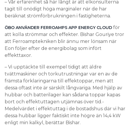
– Vår erfarenhet så här långt är att elkonsulterna
tagit till onödigt höga marginaler när de har
beräknat strömförbrukningen i fastigheterna.
för
ÖBO ANVÄNDER FERROAMPS APP ENERGY CLOUD
att kolla strömmar och effekter. Bishar Gouriye tror
att Ferroamptekniken blir ännu mer lönsam när
Eon följer efter de energibolag som infört
effekttaxor.
– Vi upptäckte till exempel tidigt att äldre
tvättmaskiner och torkutrustningar var en av de
främsta förklaringarna till effektoppar, men att
dessa oftast inte är särskilt långvariga. Med hjälp av
hubbar och batterilager kan sådana toppar kapas
bort och effektuttagen utjämnas över tid.­
Medelvärdet i effektuttag i de bostadshus där vi har
dessa hubbar ligger faktiskt inte högre än 14,4 kW
enligt min kalkyl, berättar Bishar.