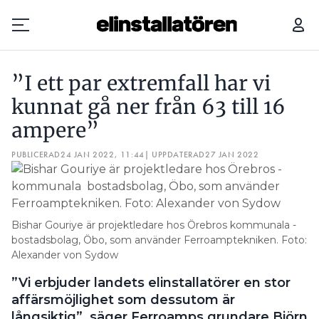
”I ETT PAR EXTREMFALL HAR VI KUNNAT GÅ NER FRÅN 63 TILL 16 AMPERE”
”I ett par extremfall har vi
Prenumerera
kunnat gå ner från 63 till 16
ampere”
Hantera prenumeration
PUBLICERAD
24 JAN 2022, 11:44
| UPPDATERAD
27 JAN 2022
Lediga jobb
Annonsera
Bishar Gouriye är projekt­ledare hos Örebros ­kommunala ­
Läs E-tidningen
bostadsbolag, Öbo, som ­använder Ferroamptekniken. Foto:
Alexander von Sydow
Om tidningen
”Vi erbjuder landets elinstallatörer en stor
Kontakt
affärsmöjlighet som dessutom är
Personuppgifter
långsiktig”, säger Ferroamps grundare Björn