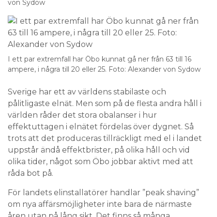
von Sydow
I ett par extremfall har Öbo kunnat gå ner från 63 till 16
ampere, i några till 20 eller 25. Foto: Alexander von Sydow
Sverige har ett av världens stabilaste och
pålitligaste elnät. Men som på de flesta andra håll i
världen råder det stora obalanser i hur
effektuttagen i elnätet fördelas över dygnet. Så
trots att det produceras tillräckligt med el i landet
uppstår ändå effektbrister, på olika håll och vid
olika tider, något som Öbo jobbar aktivt med att
råda bot på.
För landets elinstallatörer handlar ”peak shaving”
om nya affärsmöjligheter inte bara de närmaste
åren utan på lång sikt. Det finns så många