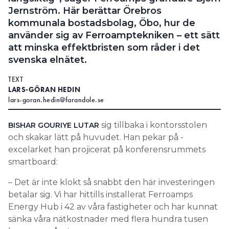
Jernström. Här berättar Örebros
Search for:
kommunala bostadsbolag, Öbo, hur de
använder sig av Ferroamptekniken – ett sätt
att minska effektbristen som råder i det
svenska elnätet.
SEARCH
TEXT
LARS-GÖRAN HEDIN
lars-goran.hedin@farandole.se
sig tillbaka i kontors­stolen
BISHAR GOURIYE LUTAR
och skakar lätt på huvudet. Han pekar på ­
excelarket han projicerat på konferens­rummets
smartboard:
– Det är inte klokt så snabbt den här investeringen
betalar sig. Vi har hittills installerat Ferroamps
Energy Hub i 42 av våra fastigheter och har kunnat
sänka våra nätkostnader med flera hundra tusen