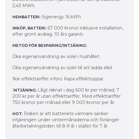
2,43 MWh.
Sigenergy 16 kWh
HEMBATTERI:
67 000 kronor inklusive installation,
INKÖP, BATTERI:
efter grönt avdrag. 10 års garanti.
METOD FÖR BESPARING/INTJÄNING:
Öka egenanvändning av solel i hushållet.
Öka egenanvändning av solel till att ladda elbil.
När effekttariffer införs: Kapa effekttoppar.
I
Lågt räknat i dag 600 kr per månad, 7
NTJÄNING:
200 kr per år utan effekttariffer. Med effekttariffer:
750 kronor per månad eller 9 000 kronor per år.
Risken är att batteriets värmare sänker
HOT:
intjäningen under vintermånaderna och förlänger
återbetalningstiden till 8-9 år i stället för 7 år.